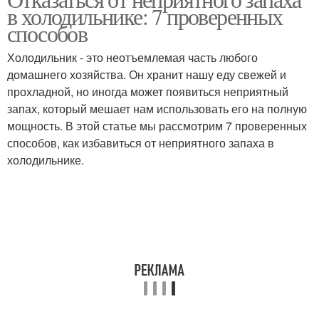
Средство от комаров
в холодильнике: 7 проверенных
комаров
способов
Холодильник - это неотъемлемая часть любого
Средства для
домашнего хозяйства. Он хранит нашу еду свежей и
Средства от комаров
отпугивания
прохладной, но иногда может появиться неприятный
запах, который мешает нам использовать его на полную
мощность. В этой статье мы рассмотрим 7 проверенных
способов, как избавиться от неприятного запаха в
холодильнике.