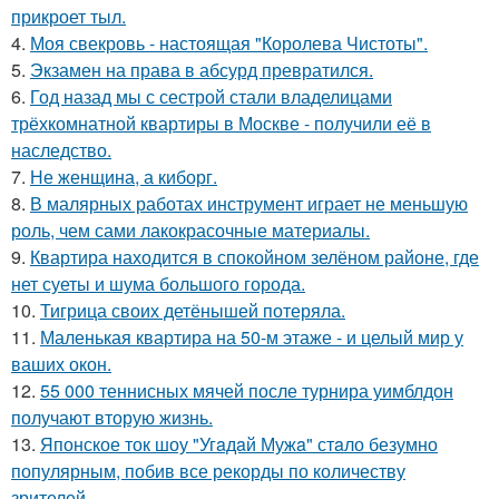
прикроет тыл.
4.
Моя свекровь - настоящая "Королева Чистоты".
5.
Экзамен на права в абсурд превратился.
6.
Год назад мы с сестрой стали владелицами
трёхкомнатной квартиры в Москве - получили её в
наследство.
7.
Не женщина, а киборг.
8.
В малярных работах инструмент играет не меньшую
роль, чем сами лакокрасочные материалы.
9.
Квартира находится в спокойном зелёном районе, где
нет суеты и шума большого города.
10.
Тигрица своих детёнышей потеряла.
11.
Маленькая квартира на 50-м этаже - и целый мир у
ваших окон.
12.
55 000 теннисных мячей после турнира уимблдон
получают вторую жизнь.
13.
Японское ток шоу "Угaдaй Мужa" стaло безумно
популярным, побив все рекорды по количеству
зрителей.