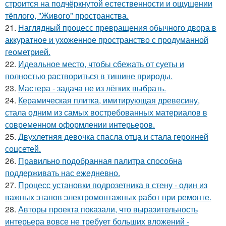
строится на подчёркнутой естественности и ощущении
тёплого, "Живого" пространства.
21.
Наглядный процесс превращения обычного двора в
аккуратное и ухоженное пространство с продуманной
геометрией.
22.
Идеальное место, чтобы сбежать от суеты и
полностью раствориться в тишине природы.
23.
Мастера - задача не из лёгких выбрать.
24.
Керамическая плитка, имитирующая древесину,
стала одним из самых востребованных материалов в
современном оформлении интерьеров.
25.
Двухлетняя девочка спасла отца и стала героиней
соцсетей.
26.
Правильно подобранная палитра способна
поддерживать нас ежедневно.
27.
Процесс установки подрозетника в стену - один из
важных этапов электромонтажных работ при ремонте.
28.
Авторы проекта показали, что выразительность
интерьера вовсе не требует больших вложений -