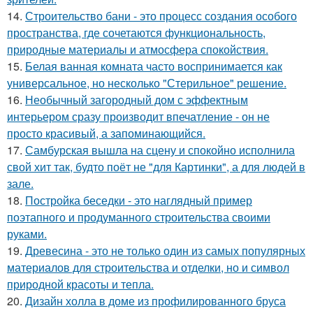
14.
Строительство бани - это процесс создания особого
пространства, где сочетаются функциональность,
природные материалы и атмосфера спокойствия.
15.
Белая ванная комната часто воспринимается как
универсальное, но несколько "Стерильное" решение.
16.
Необычный загородный дом с эффектным
интерьером сразу производит впечатление - он не
просто красивый, а запоминающийся.
17.
Самбурская вышла на сцену и спокойно исполнила
свой хит так, будто поёт не "для Картинки", а для людей в
зале.
18.
Постройка беседки - это наглядный пример
поэтапного и продуманного строительства своими
руками.
19.
Древесина - это не только один из самых популярных
материалов для строительства и отделки, но и символ
природной красоты и тепла.
20.
Дизайн холла в доме из профилированного бруса