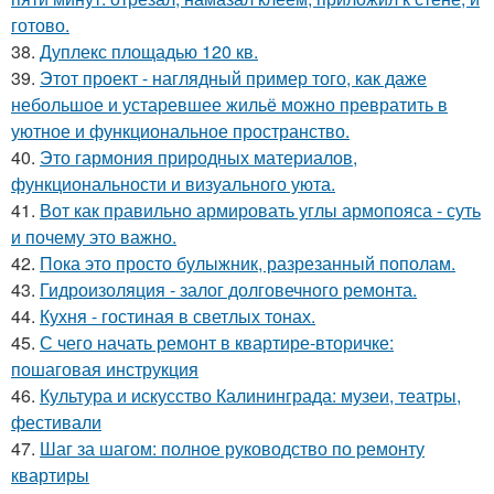
готово.
38.
Дуплекс площадью 120 кв.
39.
Этот проект - наглядный пример того, как даже
небольшое и устаревшее жильё можно превратить в
уютное и функциональное пространство.
40.
Это гармония природных материалов,
функциональности и визуального уюта.
41.
Вот как правильно армировать углы армопояса - суть
и почему это важно.
42.
Пока это просто булыжник, разрезанный пополам.
43.
Гидроизоляция - залог долговечного ремонта.
44.
Кухня - гостиная в светлых тонах.
45.
С чего начать ремонт в квартире-вторичке:
пошаговая инструкция
46.
Культура и искусство Калининграда: музеи, театры,
фестивали
47.
Шаг за шагом: полное руководство по ремонту
квартиры