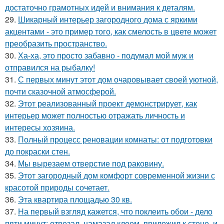
достаточно грамотных идей и внимания к деталям.
29.
Шикарный интерьер загородного дома с яркими
акцентами - это пример того, как смелость в цвете может
преобразить пространство.
30.
Ха-ха, это просто забавно - подумал мой муж и
отправился на рыбалку!
31.
С первых минут этот дом очаровывает своей уютной,
почти сказочной атмосферой.
32.
Этот реализованный проект демонстрирует, как
интерьер может полностью отражать личность и
интересы хозяина.
33.
Полный процесс реновации комнаты: от подготовки
до покраски стен.
34.
Мы вырезаем отверстие под раковину.
35.
Этот загородный дом комфорт современной жизни с
красотой природы сочетает.
36.
Эта квартира площадью 30 кв.
37.
На первый взгляд кажется, что поклеить обои - дело
пяти минут: отрезал, намазал клеем, приложил к стене, и