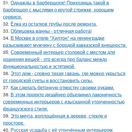
31.
Однажды в барбершопе! Приходишь такой в
барбершоп с мыслями о крутой стрижке, хорошем
сервисе.
32.
Ёлка из остатков трубы после ремонта.
33.
Облицовка ванны - отличная работа!
34.
В Москве в отеле "Хилтон" на ленинградке
разыскивают мужчину с бородой кавказской внешности.
35.
Современный интерьер столовой с местом для
хранения вещей - это всегда про баланс между
функциональностью и эстетикой.
36.
Этот дом - словно тихая гавань, где можно укрыться
от городской суеты и восстановить силы.
37.
Как сделать бетонную отмостку своими руками.
38.
В этом проекте дизайнер объединил лаконичность
современных интерьеров с изысканной утонченностью
французского стиля.
39.
Это мечта, воплощённая в дереве, стекле и
просторе.
40.
Русская усадьба с её утончённым интерьером