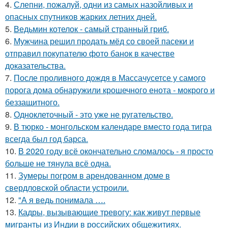
4.
Слепни, пожалуй, одни из самых назойливых и
опасных спутников жарких летних дней.
5.
Ведьмин котелок - самый странный гриб.
6.
Мужчина решил продать мёд со своей пасеки и
отправил покупателю фото банок в качестве
доказательства.
7.
После проливного дождя в Массачусетсе у самого
порога дома обнаружили крошечного енота - мокрого и
беззащитного.
8.
Одноклеточный - это уже не ругательство.
9.
В тюрко - монгольском календаре вместо года тигра
всегда был год барса.
10.
В 2020 году всё окончательно сломалось - я просто
больше не тянула всё одна.
11.
Зумеры погром в арендованном доме в
свердловской области устроили.
12.
"А я ведь понимала ….
13.
Кадры, вызывающие тревогу: как живут первые
мигранты из Индии в российских общежитиях.