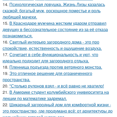
14.
Психологическая ловушка. Жизнь Лизы казалась
сказкой: богатый муж, роскошное поместье и роль
любящей мачехи.
15.
В Краснодаре мужчина жестким ударом отправил
девушку в бессознательное состояние из-за её отказа
познакомиться.
16.
Светлый интерьер загородного дома - это про
спокойствие, естественность и ощущение воздуха.
17.
Сочетает в себе функциональность и уют, что
идеально подходит для загородного отдыха.
18.
Пленница подъезда против ветряного монстра.
19.
Это отличное решение для ограниченного
пространства.
20.
"Столько рулонов взял - и всё равно не хватило!
21.
В Америке студент колумбийского университета на
лекции по математике задремал.
22.
Шикарный загородный дом для комфортной жизни -
это пространство, где продумано всё: от архитектуры до