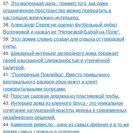
37.
Эта маленькая дача - пример того, как даже
ограниченное пространство можно превратить в
настоящую жемчужину интерьера.
38.
Александр Серов не оценил футбольный дебют
Волочковой и назвал ее "Нетрезвой Бабой на Поле".
39.
Этот домик словно создан для отдыха от городской
суеты.
40.
Шикарный интерьер загородного дома поражает
своей изысканной сдержанностью и утончённой
палитрой.
41.
"Поперечная Поклейка". Вместо привычного
вертикального раскроя обои режут и клеят
горизонтальными полосами.
42.
Простая садовая дорожка из пластиковой трубы.
43.
Интерьер дома из клееного бруса - это уникальное
сочетание натуральной красоты дерева и современных
дизайнерских решений.
44.
Каменное ремесло - одно из самых древних и в то же
время самых сложных в освоении.