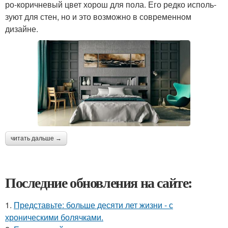
ро-корич­не­вый цвет хорош для пола. Его ред­ко исполь­
зу­ют для стен, но и это воз­мож­но в совре­мен­ном
дизайне.
читать дальше →
Последние обновления на сайте:
1.
Представьте: больше десяти лет жизни - с
хроническими болячками.