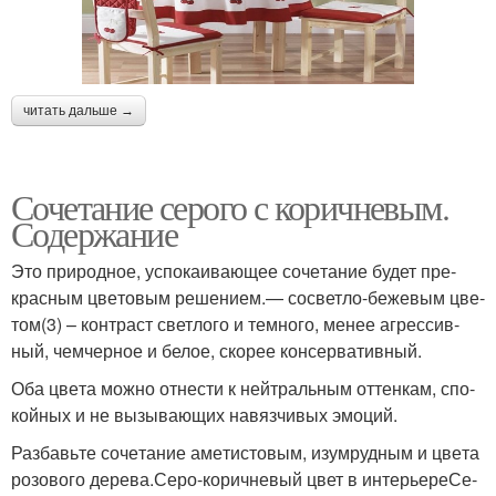
читать дальше →
Сочетание серого с коричневым.
Содер­жа­ние
Это при­род­ное, успо­ка­и­ва­ю­щее соче­та­ние будет пре­
крас­ным цве­то­вым реше­ни­ем.— сосвет­ло-беже­вым цве­
том(3) – кон­траст свет­ло­го и тем­но­го, менее агрес­сив­
ный, чемчер­ное и белое, ско­рее кон­сер­ва­тив­ный.
Оба цве­та мож­но отне­сти к ней­траль­ным оттен­кам, спо­
кой­ных и не вызы­ва­ю­щих навяз­чи­вых эмо­ций.
Раз­бавь­те соче­та­ние аме­ти­сто­вым, изу­мруд­ным и цве­та
розо­во­го дерева.Серо-коричневый цвет в инте­рье­ре­Се­