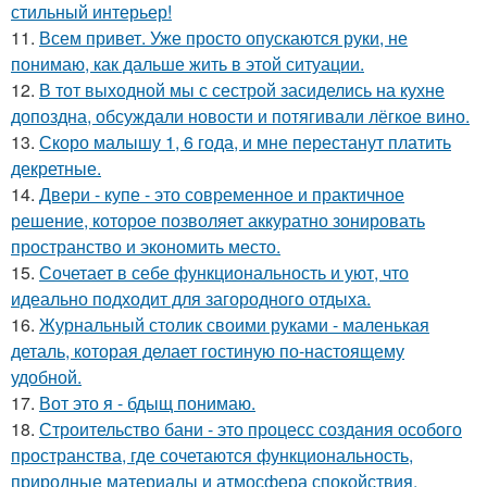
стильный интерьер!
11.
Всем привет. Уже просто опускаются руки, не
понимаю, как дальше жить в этой ситуации.
12.
В тот выходной мы с сестрой засиделись на кухне
допоздна, обсуждали новости и потягивали лёгкое вино.
13.
Скоро малышу 1, 6 года, и мне перестанут платить
декретные.
14.
Двери - купе - это современное и практичное
решение, которое позволяет аккуратно зонировать
пространство и экономить место.
15.
Сочетает в себе функциональность и уют, что
идеально подходит для загородного отдыха.
16.
Журнальный столик своими руками - маленькая
деталь, которая делает гостиную по-настоящему
удобной.
17.
Вот это я - бдыщ понимаю.
18.
Строительство бани - это процесс создания особого
пространства, где сочетаются функциональность,
природные материалы и атмосфера спокойствия.