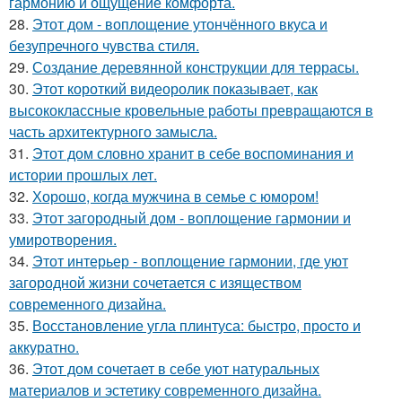
гармонию и ощущение комфорта.
28.
Этот дом - воплощение утончённого вкуса и
безупречного чувства стиля.
29.
Создание деревянной конструкции для террасы.
30.
Этот короткий видеоролик показывает, как
высококлассные кровельные работы превращаются в
часть архитектурного замысла.
31.
Этот дом словно хранит в себе воспоминания и
истории прошлых лет.
32.
Хорошо, когда мужчина в семье с юмором!
33.
Этот загородный дом - воплощение гармонии и
умиротворения.
34.
Этот интерьер - воплощение гармонии, где уют
загородной жизни сочетается с изяществом
современного дизайна.
35.
Восстановление угла плинтуса: быстро, просто и
аккуратно.
36.
Этот дом сочетает в себе уют натуральных
материалов и эстетику современного дизайна.