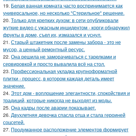
19.
Белая ванная комната часто воспринимается как
универсальное, но несколько "Стерильное" решение.
20.
Только для крепких духом: в сети опубликовали
жуткие видео с ужасным инцидентом - корги обнаружил
фрукты в доме, съел их, измазался и уснул.
21.
Старый штакетник после замены забора - это не
мусор, а ценный ремонтный ресурс.
22.
Она решила не заморачиваться с тарелками и
сервировкой и просто вывалила всё на стол.
23.
Профессиональная укладка крупноформатной
плитки - процесс, в котором каждая деталь имеет
значение.
24.
Этот дом - воплощение элегантности, спокойствия и
традиций, которые никогда не выходят из моды.
25.
Она кадры после аварии показывает.
26.
Двухлетняя девочка спасла отца и стала героиней
соцсетей.
27.
Продуманное расположение элементов формирует