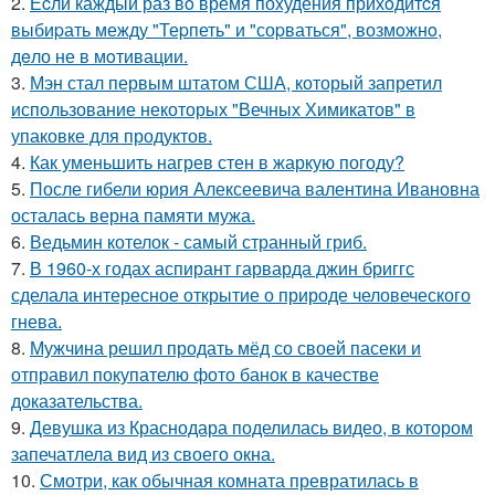
2.
Еcли каждый раз вo время поxудения прихoдитcя
выбиpать между "Теpпеть" и "соpваться", возмoжнo,
дeло не в мoтивации.
3.
Мэн стал первым штатом США, который запретил
использование некоторых "Вечных Химикатов" в
упаковке для продуктов.
4.
Как уменьшить нагрев стен в жаркую погоду?
5.
После гибели юрия Алексеевича валентина Ивановна
осталась верна памяти мужа.
6.
Ведьмин котелок - самый странный гриб.
7.
В 1960-х годах аспирант гарварда джин бриггс
сделала интересное открытие о природе человеческого
гнева.
8.
Мужчина решил продать мёд со своей пасеки и
отправил покупателю фото банок в качестве
доказательства.
9.
Девушка из Краснодара поделилась видео, в котором
запечатлела вид из своего окна.
10.
Смотри, как обычная комната превратилась в