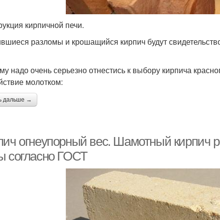
рукция кирпичной печи.
вшиеся разломы и крошащийся кирпич будут свидетельствов
му надо очень серьезно отнестись к выбору кирпича красно
йствие молотком:
ь дальше →
пич огнеупорный вес. Шамотный кирпич ра
ы согласно ГОСТ