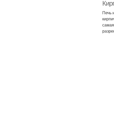
Кир
Печь 
кирпи
самая
разре