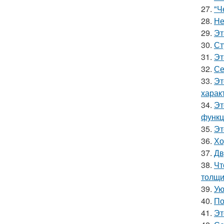
27.
"Ч
28.
Не
29.
Эт
30.
Ст
31.
Эт
32.
Се
33.
Эт
харак
34.
Эт
функц
35.
Эт
36.
Хо
37.
Дв
38.
Чт
толщи
39.
Ую
40.
По
41.
Эт