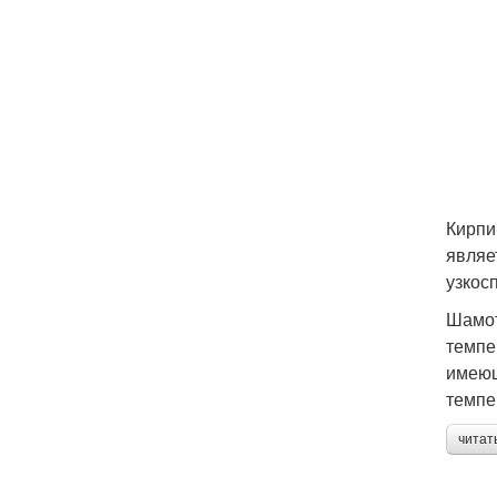
Кирпи
являе
узкос
Шамот
темпе
имеющ
темпе
читат