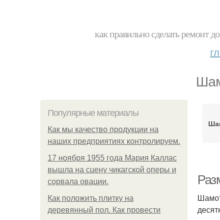
как правильно сделать ремонт до
г
Шам
Популярные материалы
Ша
Как мы качество продукции на
наших предприятиях контролируем.
17 ноября 1955 года Мария Каллас
вышла на сцену чикагской оперы и
Раз
сорвала овации.
Шамот
Как положить плитку на
десят
деревянный пол. Как провести