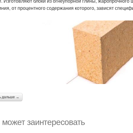
е. Изготовляют блоки из огнеупорной глины, жаропрочного
ния, от процентного содержания которого, зависят специф
ь дальше →
 может заинтересовать