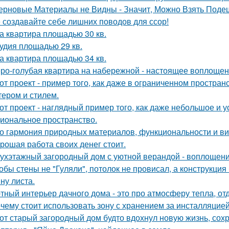
ерновые Материалы не Видны - Значит, Можно Взять Поде
 создавайте себе лишних поводов для ссор!
а квартира площадью 30 кв.
удия площадью 29 кв.
а квартира площадью 34 кв.
ро-голубая квартира на набережной - настоящее воплощен
от проект - пример того, как даже в ограниченном простра
тером и стилем.
от проект - наглядный пример того, как даже небольшое и 
иональное пространство.
о гармония природных материалов, функциональности и ви
рошая работа своих денег стоит.
ухэтажный загородный дом с уютной верандой - воплощение
обы стены не "Гуляли", потолок не провисал, а конструкци
ну листа.
тный интерьер дачного дома - это про атмосферу тепла, от
чему стоит использовать зону с хранением за инсталляцией
от старый загородный дом будто вдохнул новую жизнь, сох