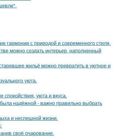
шевле".
ие гармонии с природой и современного стиля.
нстве можно создать интерьер, наполненный
устаревшее жильё можно превратить в уютное и
зуального уюта.
 спокойствия, уюта и вкуса.
я была надёжной - важно правильно выбрать
дыха и неспешной жизни.
:
ранив своё очарование.