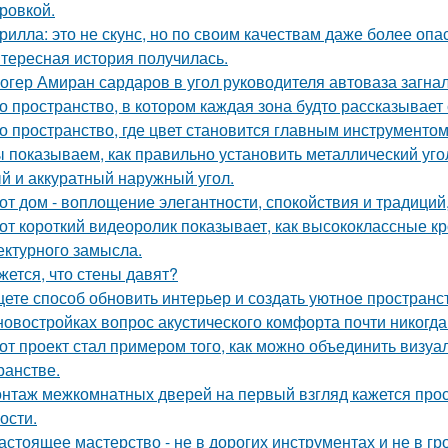
ровкой.
рилла: это не скунс, но по своим качествам даже более опа
тересная история получилась.
огер Амиран сардаров в угол руководителя автоваза загнал
о пространство, в котором каждая зона будто рассказывает
о пространство, где цвет становится главным инструментом
 показываем, как правильно установить металлический уго
й и аккуратный наружный угол.
от дом - воплощение элегантности, спокойствия и традиций
от короткий видеоролик показывает, как высококлассные 
ектурного замысла.
жется, что стены давят?
ете способ обновить интерьер и создать уютное пространс
новостройках вопрос акустического комфорта почти никогда 
от проект стал примером того, как можно объединить визу
ранстве.
нтаж межкомнатных дверей на первый взгляд кажется прост
ости.
астоящее мастерство - не в дорогих инструментах и не в гр