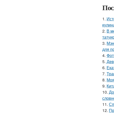
Пос
1.
Ист
кулин
2.
В м
татуи
3.
Мэн
для п
4.
Фот
5.
Дeв
6.
Ека
7.
Тра
8.
Моя
9.
Кит
10.
До
словн
11.
Сп
12.
Пр