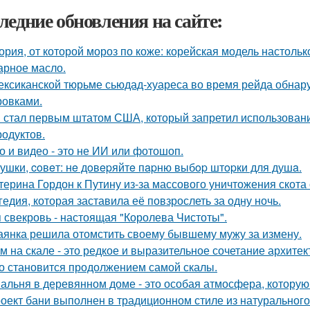
ледние обновления на сайте:
ория, от которой мороз по коже: корейская модель настольк
арное масло.
ексиканской тюрьме сьюдад-хуареса во время рейда обнару
ровками.
 стал первым штатом США, который запретил использовани
родуктов.
о и видео - это не ИИ или фотошоп.
ушки, coвeт: нe дoвepяйтe пapню выбop штopки для душa.
терина Гордон к Путину из-за массового уничтожения скота
гедия, которая заставила её повзрослеть за одну ночь.
 свекровь - настоящая "Королева Чистоты".
аянка решила отомстить своему бывшему мужу за измену.
м на скале - это редкое и выразительное сочетание архите
о становится продолжением самой скалы.
альня в деревянном доме - это особая атмосфера, которую
оект бани выполнен в традиционном стиле из натурального