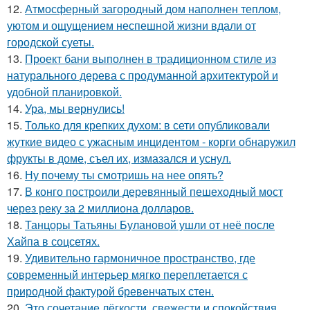
12.
Атмосферный загородный дом наполнен теплом,
уютом и ощущением неспешной жизни вдали от
городской суеты.
13.
Проект бани выполнен в традиционном стиле из
натурального дерева с продуманной архитектурой и
удобной планировкой.
14.
Ура, мы вернулись!
15.
Только для крепких духом: в сети опубликовали
жуткие видео с ужасным инцидентом - корги обнаружил
фрукты в доме, съел их, измазался и уснул.
16.
Ну почему ты смотришь на нее опять?
17.
В конго построили деревянный пешеходный мост
через реку за 2 миллиона долларов.
18.
Танцоры Татьяны Булановой ушли от неё после
Хайпа в соцсетях.
19.
Удивительно гармоничное пространство, где
современный интерьер мягко переплетается с
природной фактурой бревенчатых стен.
20.
Это сочетание лёгкости, свежести и спокойствия.