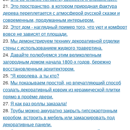
21.
Это пространство, в котором природная фактура
дерева переплетается с атмосферой русской сказки и
современным, продуманным интерьером.
22.
Этот дом - наглядный пример того, что уют и комфорт
вовсе не зависят от площади.
23.
Мы демонстрируем технику декоративной отделки
стены с использованием жидкого травертина.
24.
Давайте полюбуемся этим великолепным
загородным домом начала 1800-х годов, бережно
восстановленным архитектором.
25.
"Я королева, а ты кто?
26.
Мы показываем простой, но впечатляющий способ
создать декоративный коврик из керамической плитки
прямо в проёме двери.
27.
Я как раз роллы заказала!
28.
Трубы можно аккуратно закрыть гипсокартонным
коробом, встроить в мебель или замаскировать под
декоративные панели.