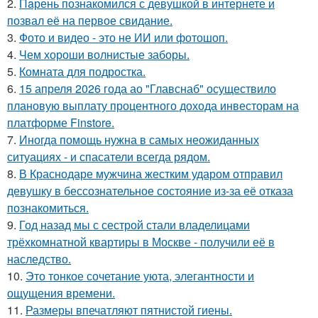
2.
Пaрень познакомился с девушкой в интернете и
позвал её на первое свидание.
3.
Фото и видео - это не ИИ или фотошоп.
4.
Чем хороши волнистые заборы.
5.
Комната для подростка.
6.
15 апреля 2026 года ао "Главснаб" осуществило
плановую выплату процентного дохода инвесторам на
платформе Finstore.
7.
Иногда помощь нужна в самых неожиданных
ситуациях - и спасатели всегда рядом.
8.
В Краснодаре мужчина жестким ударом отправил
девушку в бессознательное состояние из-за её отказа
познакомиться.
9.
Год назад мы с сестрой стали владелицами
трёхкомнатной квартиры в Москве - получили её в
наследство.
10.
Это тонкое сочетание уюта, элегантности и
ощущения времени.
11.
Размеры впечатляют пятнистой гиены.