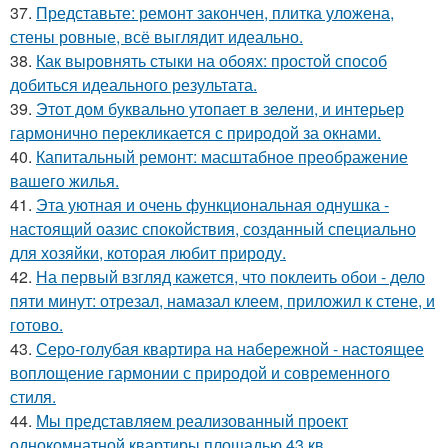
37.
Представьте: ремонт закончен, плитка уложена,
стены ровные, всё выглядит идеально.
38.
Как выровнять стыки на обоях: простой способ
добиться идеального результата.
39.
Этот дом буквально утопает в зелени, и интерьер
гармонично перекликается с природой за окнами.
40.
Капитальный ремонт: масштабное преображение
вашего жилья.
41.
Эта уютная и очень функциональная однушка -
настоящий оазис спокойствия, созданный специально
для хозяйки, которая любит природу.
42.
На первый взгляд кажется, что поклеить обои - дело
пяти минут: отрезал, намазал клеем, приложил к стене, и
готово.
43.
Серо-голубая квартира на набережной - настоящее
воплощение гармонии с природой и современного
стиля.
44.
Мы представляем реализованный проект
однокомнатной квартиры площадью 43 кв.