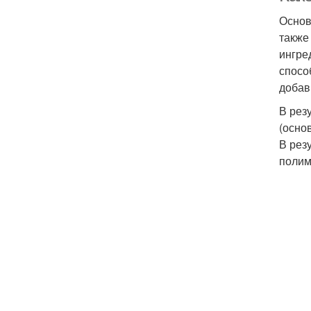
Основ
также
ингре
спосо
добав
В рез
(осно
В рез
полим