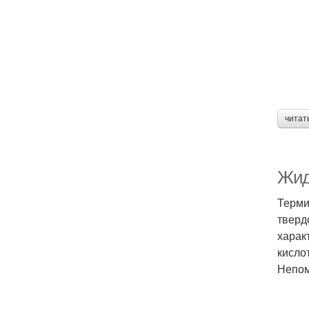
читат
Жидк
Терми
тверд
харак
кисло
Непом