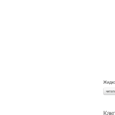
Жидко
читат
Как