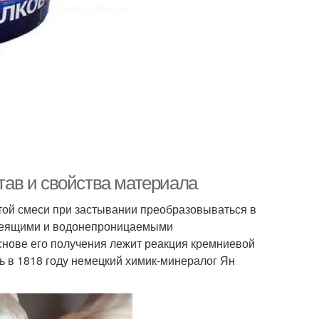
став и свойства материала
той смеси при застывании преобразовываться в
клеящими и водонепроницаемыми
снове его получения лежит реакция кремниевой
ь в 1818 году немецкий химик-минералог Ян