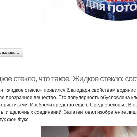
ь дальше →
ое стекло, что такое. Жидкое стекло: со
н «жидкое стекло» появился благодаря свойствам водянис
ое прозрачное вещество. Его популярность обусловлена 
теристиками. Изобрели средство еще в Средневековье. В о
ты и щелочных соединений. Запатентовал изобретение лиш
ук фон Фукс.