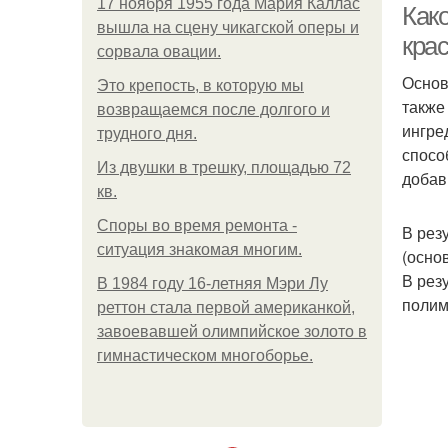
17 ноября 1955 года Мария Каллас
Как
вышла на сцену чикагской оперы и
крас
сорвала овации.
Основ
Это крепость, в которую мы
также
возвращаемся после долгого и
ингре
трудного дня.
спосо
Из двушки в трешку, площадью 72
добав
кв.
Споры во время ремонта -
В рез
ситуация знакомая многим.
(осно
В рез
В 1984 году 16-летняя Мэри Лу
полим
реттон стала первой американкой,
завоевавшей олимпийское золото в
гимнастическом многоборье.