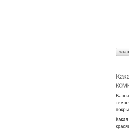
читат
Как
ком
Ванна
темпе
покры
Какая
крася