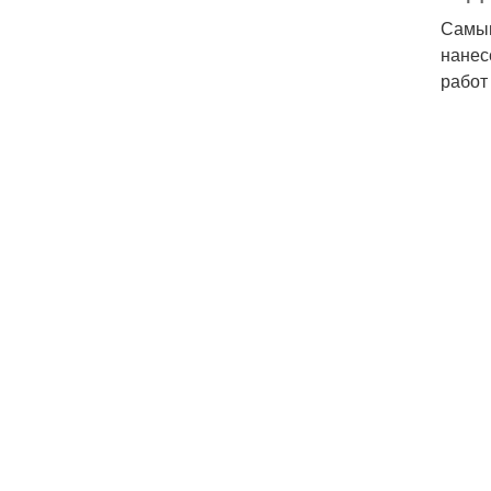
Самым
нанес
работ