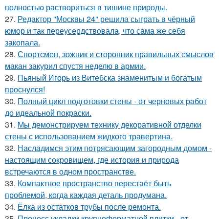
полностью раствориться в тишине природы.
27.
Редактор "Москвы 24" решила сыграть в чёрный
юмор и так переусердствовала, что сама же себя
закопала.
28.
Спортсмен, зожник и сторонник правильных смыслов
макан закурил спустя неделю в армии.
29.
Пьяный Игорь из Витебска знаменитым и богатым
проснулся!
30.
Полный цикл подготовки стены - от черновых работ
до идеальной покраски.
31.
Мы демонстрируем технику декоративной отделки
стены с использованием жидкого травертина.
32.
Насладимся этим потрясающим загородным домом -
настоящим сокровищем, где история и природа
встречаются в одном пространстве.
33.
Компактное пространство перестаёт быть
проблемой, когда каждая деталь продумана.
34.
Ёлка из остатков трубы после ремонта.
35.
Процесс укладки крупноформатной плитки - от