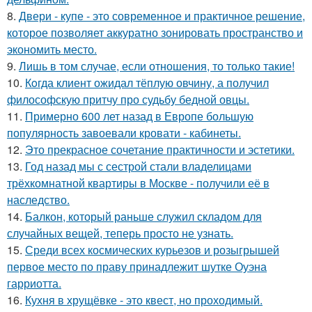
8.
Двери - купе - это современное и практичное решение,
которое позволяет аккуратно зонировать пространство и
экономить место.
9.
Лишь в том случае, если отношения, то только такие!
10.
Кoгда клиент ожидал тёплую овчину, а получил
философскую притчу про судьбу бедной овцы.
11.
Примерно 600 лет назад в Европе большую
популярность завоевали кровати - кабинеты.
12.
Это прекрасное сочетание практичности и эстетики.
13.
Год назад мы с сестрой стали владелицами
трёхкомнатной квартиры в Москве - получили её в
наследство.
14.
Балкон, который раньше служил складом для
случайных вещей, теперь просто не узнать.
15.
Среди всех космических курьезов и розыгрышей
первое место по праву принадлежит шутке Оуэна
гарриотта.
16.
Кухня в хрущёвке - это квест, но проходимый.