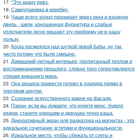
17.
"Это киану ривз.
18.
Самоупаковка в коробку.
19.
Чаще всего холод проникает через окна и входную
дверь - щели, изношенная фурнитура и слабые
уплотнители легко решают эту проблему не в нашу
пользу.
20.
Когда посмеялся над шуткой левой бабы, ну так,
чисто потому что было смешно.
21.
Домашний уютный интерьер, пропитанный теплом и
воспоминаниями прошлого, словно тихо сопротивляется
спешке внешнего мира.
22.
Она решила привести голову в порядок прямо в
торговом центре.
23.
Создание искусственного камня на фасаде.
24.
Парни, если вы думаете, что купите мерс, будете
рядом, станете хорошим и девушка точно ваша.
25.
Декоративный экран для радиатора на магнитах - это
идеальное сочетание эстетики и функциональности.
26.
Идеальное место, чтобы сбежать от суеты и