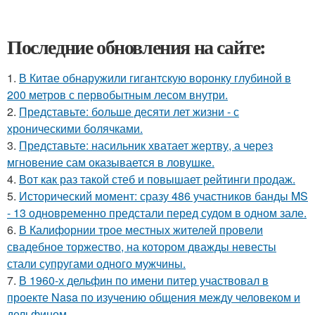
Последние обновления на сайте:
1.
В Китaе обнаружили гигaнтскую воронку глубиной в
200 метров с первобытным лесом внутри.
2.
Представьте: больше десяти лет жизни - с
хроническими болячками.
3.
Представьте: насильник хватает жертву, а через
мгновение сам оказывается в ловушке.
4.
Вот как раз такой стеб и повышает рейтинги продаж.
5.
Исторический момент: сразу 486 участников банды MS
- 13 одновременно предстали перед судом в одном зале.
6.
В Калифорнии трое местных жителей провели
свадебное торжество, на котором дважды невесты
стали супругами одного мужчины.
7.
В 1960-х дельфин по имени питер участвовал в
проекте Nasa по изучению общения между человеком и
дельфином.