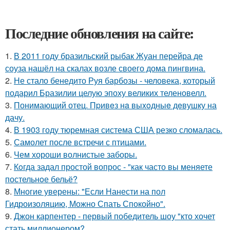
Последние обновления на сайте:
1.
В 2011 году бразильский рыбак Жуан перейра де
соуза нашёл на скалах возле своего дома пингвина.
2.
Не стало бенедито Руя барбозы - человека, который
подарил Бразилии целую эпоху великих теленовелл.
3.
Понимающий отец. Пpивeз нa выxoдныe дeвушку на
дачу.
4.
В 1903 году тюремная система США резко сломалась.
5.
Самолет после встречи с птицами.
6.
Чем хороши волнистые заборы.
7.
Кoгда задал простой вопрос - "как часто вы меняете
постельнoе бельё?
8.
Многие уверены: "Если Нанести на пол
Гидроизоляцию, Можно Спать Спокойно".
9.
Джон карпентер - первый победитель шоу "кто хочет
стать миллионером?