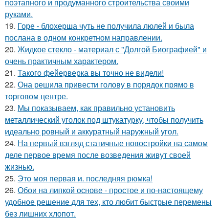
поэтапного и продуманного строительства своими
руками.
19.
Горе - блохерша чуть не получила люлей и была
послана в одном конкретном направлении.
20.
Жидкое стекло - материал с "Долгой Биографией" и
очень практичным характером.
21.
Такого фейерверка вы точно не видели!
22.
Она решила привести голову в порядок прямо в
торговом центре.
23.
Мы показываем, как правильно установить
металлический уголок под штукатурку, чтобы получить
идеально ровный и аккуратный наружный угол.
24.
На первый взгляд статичные новостройки на самом
деле первое время после возведения живут своей
жизнью.
25.
Это моя первая и. последняя рюмка!
26.
Обои на липкой основе - простое и по-настоящему
удобное решение для тех, кто любит быстрые перемены
без лишних хлопот.