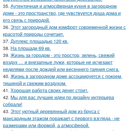
35.
Аутентичная и атмосферная кухня в загородном
доме - это пространство, где чувствуется душа дома и
его связь с природой.
36.
Этот загородный дом комфорт современной жизни с
красотой природы сочетает.
37.
Дуплекс площадью 120 кв.
38.
На площади 69 кв.
39.
Жизнь за городом - это простор, зелень, свежий
воздух … и внезапные лужи, которые не исчезают
неделями после дождей или весеннего таяния снега.
40.
Жизнь в загородном доме ассоциируется с покоем,
тишиной и свежим воздухом.
41.
Хорошая работа своих денег стоит.
42.
Мы для вас лучшие идеи по дизайну интерьера
собрали!
43.
Этот уютный деревянный дом из бруса с
мансардным этажом поражает с первого взгляда - не
размерами или формой, а атмосферой.