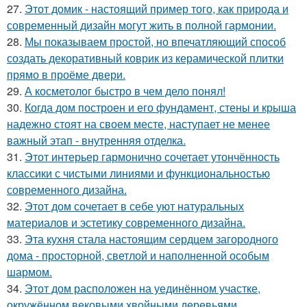
27.
Этот домик - настоящий пример того, как природа и
современный дизайн могут жить в полной гармонии.
28.
Мы показываем простой, но впечатляющий способ
создать декоративный коврик из керамической плитки
прямо в проёме двери.
29.
А косметолог быстро в чем дело понял!
30.
Когда дом построен и его фундамент, стены и крыша
надежно стоят на своем месте, наступает не менее
важный этап - внутренняя отделка.
31.
Этот интерьер гармонично сочетает утончённость
классики с чистыми линиями и функциональностью
современного дизайна.
32.
Этот дом сочетает в себе уют натуральных
материалов и эстетику современного дизайна.
33.
Эта кухня стала настоящим сердцем загородного
дома - просторной, светлой и наполненной особым
шармом.
34.
Этот дом расположен на уединённом участке,
окружённом вековыми хвойными деревьями.