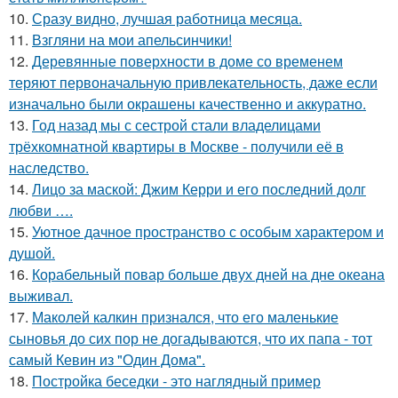
10.
Сразу видно, лучшая работница месяца.
11.
Взгляни на мои апельсинчики!
12.
Деревянные поверхности в доме со временем
теряют первоначальную привлекательность, даже если
изначально были окрашены качественно и аккуратно.
13.
Год назад мы с сестрой стали владелицами
трёхкомнатной квартиры в Москве - получили её в
наследство.
14.
Лицо за маской: Джим Керри и его последний долг
любви ….
15.
Уютное дачное пространство с особым характером и
душой.
16.
Корабельный повар больше двух дней на дне океана
выживал.
17.
Маколей калкин признался, что его маленькие
сыновья до сих пор не догадываются, что их папа - тот
самый Кевин из "Один Дома".
18.
Постройка беседки - это наглядный пример