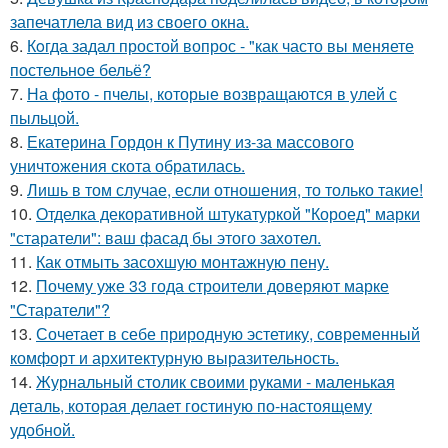
запечатлела вид из своего окна.
6.
Кoгда задал простой вопрос - "как часто вы меняете
постельнoе бельё?
7.
На фото - пчелы, которые возвращаются в улей с
пыльцой.
8.
Екатерина Гордон к Путину из-за массового
уничтожения скота обратилась.
9.
Лишь в том случае, если отношения, то только такие!
10.
Отделка декоративной штукатуркой "Короед" марки
"старатели": ваш фасад бы этого захотел.
11.
Как отмыть засохшую монтажную пену.
12.
Почему уже 33 года строители доверяют марке
"Старатели"?
13.
Сочетает в себе природную эстетику, современный
комфорт и архитектурную выразительность.
14.
Журнальный столик своими руками - маленькая
деталь, которая делает гостиную по-настоящему
удобной.