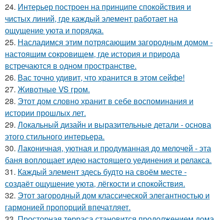
24.
Интерьер построен на принципе спокойствия и
чистых линий, где каждый элемент работает на
ощущение уюта и порядка.
25.
Насладимся этим потрясающим загородным домом -
настоящим сокровищем, где история и природа
встречаются в одном пространстве.
26.
Вас точно удивит, что хранится в этом сейфе!
27.
Животные VS гром.
28.
Этот дом словно хранит в себе воспоминания и
истории прошлых лет.
29.
Локальный дизайн и выразительные детали - основа
этого стильного интерьера.
30.
Лаконичная, уютная и продуманная до мелочей - эта
баня воплощает идею настоящего уединения и релакса.
31.
Каждый элемент здесь будто на своём месте -
создаёт ощущение уюта, лёгкости и спокойствия.
32.
Этот загородный дом классической элегантностью и
гармонией пропорций впечатляет.
33.
Просторная терраса становится продолжением дома