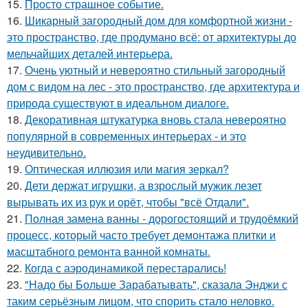
15.
Просто страшное событие.
16.
Шикарный загородный дом для комфортной жизни -
это пространство, где продумано всё: от архитектуры до
мельчайших деталей интерьера.
17.
Очень уютный и невероятно стильный загородный
дом с видом на лес - это пространство, где архитектура и
природа существуют в идеальном диалоге.
18.
Декоративная штукатурка вновь стала невероятно
популярной в современных интерьерах - и это
неудивительно.
19.
Оптическая иллюзия или магия зеркал?
20.
Дети держат игрушки, а взрослый мужик лезет
вырывать их из рук и орёт, чтобы "всё Отдали".
21.
Полная замена ванны - дорогостоящий и трудоёмкий
процесс, который часто требует демонтажа плитки и
масштабного ремонта ванной комнаты.
22.
Когда с аэродинамикой перестарались!
23.
"Надо бы Больше Зарабатывать", сказала Энджи с
таким серьёзным лицом, что спорить стало неловко.