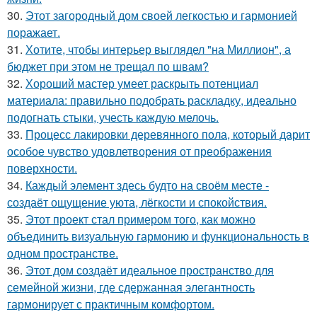
30.
Этот загородный дом своей легкостью и гармонией
поражает.
31.
Хотите, чтобы интерьер выглядел "на Миллион", а
бюджет при этом не трещал по швам?
32.
Хороший мастер умеет раскрыть потенциал
материала: правильно подобрать раскладку, идеально
подогнать стыки, учесть каждую мелочь.
33.
Процесс лакировки деревянного пола, который дарит
особое чувство удовлетворения от преображения
поверхности.
34.
Каждый элемент здесь будто на своём месте -
создаёт ощущение уюта, лёгкости и спокойствия.
35.
Этот проект стал примером того, как можно
объединить визуальную гармонию и функциональность в
одном пространстве.
36.
Этот дом создаёт идеальное пространство для
семейной жизни, где сдержанная элегантность
гармонирует с практичным комфортом.