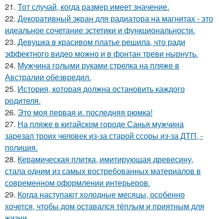
21.
Тот случай, когда размер имеет значение.
22.
Декоративный экран для радиатора на магнитах - это
идеальное сочетание эстетики и функциональности.
23.
Девушка в красивом платье решила, что ради
эффектного видео можно и в фонтан треви нырнуть.
24.
Мужчина голыми руками стрелка на пляже в
Австралии обезвредил.
25.
История, которая должна остановить каждого
родителя.
26.
Это моя первая и. последняя рюмка!
27.
На пляже в китайском городе Санья мужчина
зарезал троих человек из-за старой ссоры из-за ДТП, -
полиция.
28.
Керамическая плитка, имитирующая древесину,
стала одним из самых востребованных материалов в
современном оформлении интерьеров.
29.
Когда наступают холодные месяцы, особенно
хочется, чтобы дом оставался тёплым и приятным для
жизни.