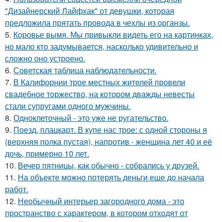
"Дизайнерский Лайфхак" от девушки, которая
предложила прятать провода в чехлы из органзы.
5.
Коровье вымя. Мы привыкли видеть его на картинках,
но мало кто задумывается, насколько удивительно и
сложно оно устроено.
6.
Советская таблица наблюдательности.
7.
В Калифорнии трое местных жителей провели
свадебное торжество, на котором дважды невесты
стали супругами одного мужчины.
8.
Одноклеточный - это уже не ругательство.
9.
Поезд, плацкарт. В купе нас трое: с одной стороны я
(верхняя полка пустая), напротив - женщина лет 40 и её
дочь, примерно 10 лет.
10.
Вечер пятницы, как обычно - собрались у друзей.
11.
На объекте можно потерять деньги еще до начала
работ.
12.
Необычный интерьер загородного дома - это
пространство с характером, в котором отходят от