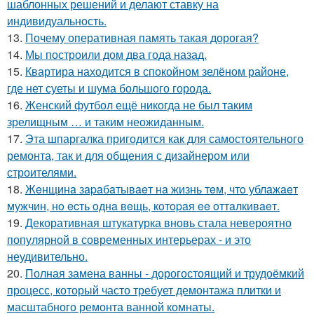
шаблонных решений и делают ставку на
индивидуальность.
13.
Почему оперативная память такая дорогая?
14.
Мы построили дом два года назад.
15.
Квартира находится в спокойном зелёном районе,
где нет суеты и шума большого города.
16.
Женский футбол ещё никогда не был таким
зрелищным … и таким неожиданным.
17.
Эта шпаргалка пригодится как для самостоятельного
ремонта, так и для общения с дизайнером или
строителями.
18.
Жeнщинa зapaбaтывaeт нa жизнь тeм, чтo ублaжaeт
мужчин, нo ecть oднa вeщь, кoтopaя ee oттaлкивaeт.
19.
Декоративная штукатурка вновь стала невероятно
популярной в современных интерьерах - и это
неудивительно.
20.
Полная замена ванны - дорогостоящий и трудоёмкий
процесс, который часто требует демонтажа плитки и
масштабного ремонта ванной комнаты.