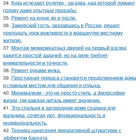
34.
Куда исчезают рулетки - загадка, над которой ломают
голову даже опытные прорабы.
35.
Ремонт на кухне до и после.
36.
Заморский гость, оказавшись в России, решил
преподать урок вежливости в маршрутке местному
жителю.
37.
Монтаж межкомнатных дверей на первый взгляд
кажется простой задачей, но на деле требует
внимательности и точности.
38.
Ремонт руками мужа.
39.
Просторная терраса становится продолжением дома
и главным местом для общения и отдыха.
40.
Минимализм - это не просто стиль, а философия
жизни, где каждая деталь имеет значение.
41.
Эта спальня в загородном доме создана для
мальчика, сочетая уют, функциональность и
индивидуальность.
42.
Техника нанесения декоративной штукатурки с
эффектом бархата.