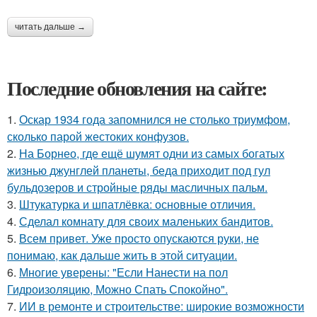
читать дальше →
Последние обновления на сайте:
1.
Оскар 1934 года запомнился не столько триумфом,
сколько парой жестоких конфузов.
2.
На Борнео, где ещё шумят одни из самых богатых
жизнью джунглей планеты, беда приходит под гул
бульдозеров и стройные ряды масличных пальм.
3.
Штукатурка и шпатлёвка: основные отличия.
4.
Сделал комнату для своих маленьких бандитов.
5.
Всем привет. Уже просто опускаются руки, не
понимаю, как дальше жить в этой ситуации.
6.
Многие уверены: "Если Нанести на пол
Гидроизоляцию, Можно Спать Спокойно".
7.
ИИ в ремонте и строительстве: широкие возможности