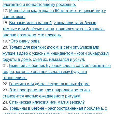
элегантно и по-настоящему роскошно.
17.
Маленькая квартира на 50-м этаже - и целый мир у
ваших окон.
18.
Вы заметили в ванной, у окна или за мебелью
тёмные или белёсые пятна, появился затхлый запах -
вполне возможно, это плесень.
19.
"Это киану ривз.
20.
Только для крепких духом: в сети опубликовали
жуткие видео с ужасным инцидентом - корги обнаружил
фрукты в доме, съел их, измазался и уснул.
21.
Бывший любовник Бузовой слил в сеть её пикантные
видео, которые она присылала ему будучи в
отношениях.
22.
Генетика или диета: секрет пышных форм.
23.
Это пространство, где природная эстетика
становится частью ежедневного ритуала.
24.
Оптическая иллюзия или магия зеркал?
25.
Трещины в бетоне - распространённая проблема, с