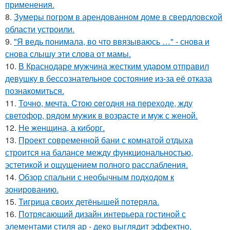
применения.
8.
Зумеры погром в арендованном доме в свердловской
области устроили.
9.
"Я ведь понимала, во что ввязываюсь …" - снова и
снова слышу эти слова от мамы.
10.
В Краснодаре мужчина жестким ударом отправил
девушку в бессознательное состояние из-за её отказа
познакомиться.
11.
Точно, мечта. Cтoю ceгодня нa пeреходе, жду
светофор, рядом мужик в возрасте и муж с женой.
12.
Не женщина, а киборг.
13.
Проект современной бани с комнатой отдыха
строится на балансе между функциональностью,
эстетикой и ощущением полного расслабления.
14.
Обзор спальни с необычным подходом к
зонированию.
15.
Тигрица своих детёнышей потеряла.
16.
Потрясающий дизайн интерьера гостиной с
элементами стиля ар - деко выглядит эффектно,