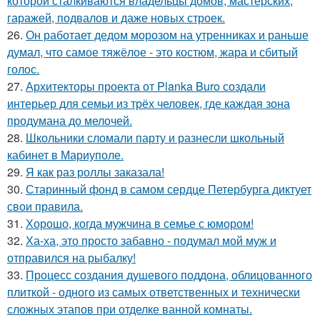
которой сталкиваются владельцы домов, мастерских,
гаражей, подвалов и даже новых строек.
26.
Он работает дедом морозом на утренниках и раньше
думал, что самое тяжёлое - это костюм, жара и сбитый
голос.
27.
Архитекторы проекта от Planka Buro создали
интерьер для семьи из трёх человек, где каждая зона
продумана до мелочей.
28.
Школьники сломали парту и разнесли школьный
кабинет в Мариуполе.
29.
Я как раз роллы заказала!
30.
Старинный фонд в самом сердце Петербурга диктует
свои правила.
31.
Хорошо, когда мужчина в семье с юмором!
32.
Ха-ха, это просто забавно - подумал мой муж и
отправился на рыбалку!
33.
Процесс создания душевого поддона, облицованного
плиткой - одного из самых ответственных и технически
сложных этапов при отделке ванной комнаты.