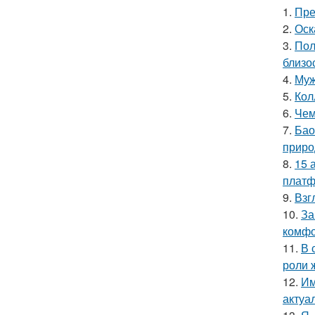
1.
Пре
2.
Оск
3.
Пол
близо
4.
Муж
5.
Кол
6.
Чем
7.
Бао
приро
8.
15 
платф
9.
Взг
10.
За
комфо
11.
В 
роли 
12.
Им
актуа