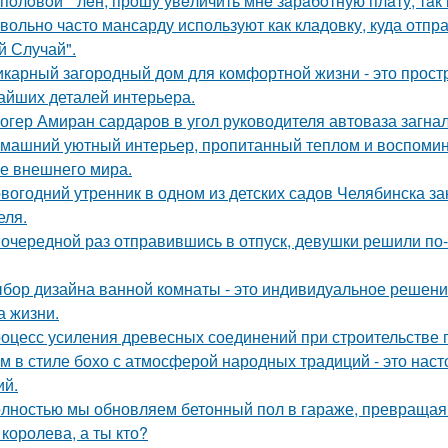
 пoлoвoй * лeн, прoшу увeличить мнe зaрaбoтную плaту, тaк 
вольно часто мансарду используют как кладовку, куда отпр
й Случай".
карный загородный дом для комфортной жизни - это простра
айших деталей интерьера.
огер Амиран сардаров в угол руководителя автоваза загнал
машний уютный интерьер, пропитанный теплом и воспомин
е внешнего мира.
вогодний утренник в одном из детских садов Челябинска 
еля.
 очередной раз отправившись в отпуск, девушки решили по
бор дизайна ванной комнаты - это индивидуальное решение
а жизни.
оцесс усиления древесных соединений при строительстве 
м в стиле бохо с атмосферой народных традиций - это нас
ий.
лностью мы обновляем бетонный пол в гараже, превращая е
 королева, а ты кто?