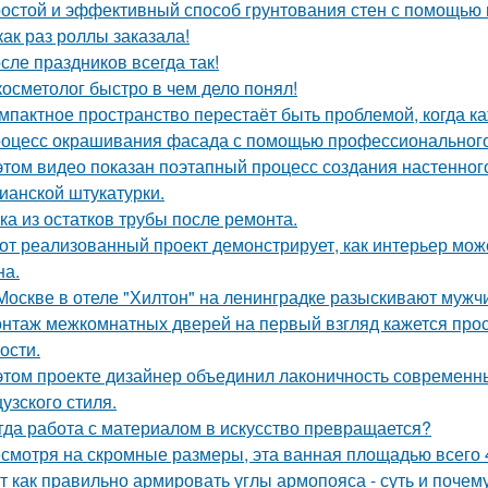
остой и эффективный способ грунтования стен с помощью 
как раз роллы заказала!
сле праздников всегда так!
косметолог быстро в чем дело понял!
мпактное пространство перестаёт быть проблемой, когда к
оцесс окрашивания фасада с помощью профессионального 
этом видео показан поэтапный процесс создания настенн
ианской штукатурки.
ка из остатков трубы после ремонта.
от реализованный проект демонстрирует, как интерьер мож
на.
Москве в отеле "Хилтон" на ленинградке разыскивают мужч
нтаж межкомнатных дверей на первый взгляд кажется прост
ости.
этом проекте дизайнер объединил лаконичность современн
узского стиля.
гда работа с материалом в искусство превращается?
смотря на скромные размеры, эта ванная площадью всего 4
т как правильно армировать углы армопояса - суть и почему