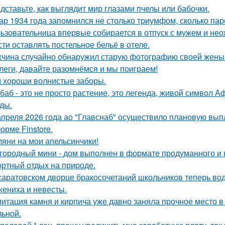
дставьте, как выглядит мир глазами пчелы или бабочки.
ар 1934 года запомнился не столько триумфом, сколько пар
ьзовательница впервые собирается в отпуск с мужем и нео
сти оставлять постельное бельё в отеле.
чина случайно обнаружил старую фотографию своей жены и
леги, давайте разомнёмся и мы поиграем!
 хороши волнистые заборы.
баб - это не просто растение, это легенда, живой символ 
ды.
апреля 2026 года ао "Главснаб" осуществило плановую вып
орме Finstore.
ляни на мои апельсинчики!
городный мини - дом выполнен в формате продуманного и 
ртный отдых на природе.
саратовском дворце бракосочетаний школьников теперь вод
жениха и невесты.
итация камня и кирпича уже давно заняла прочное место в
льной.