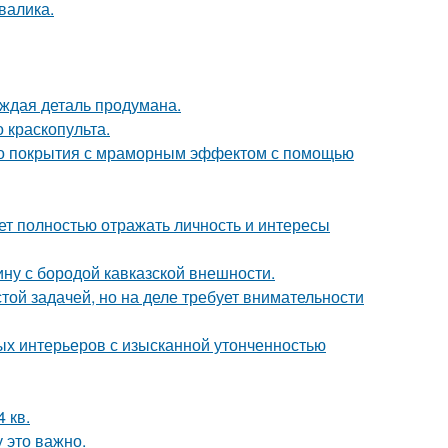
валика.
аждая деталь продумана.
краскопульта.
ого покрытия с мраморным эффектом с помощью
ет полностью отражать личность и интересы
ину с бородой кавказской внешности.
ой задачей, но на деле требует внимательности
ых интерьеров с изысканной утонченностью
 кв.
 это важно.