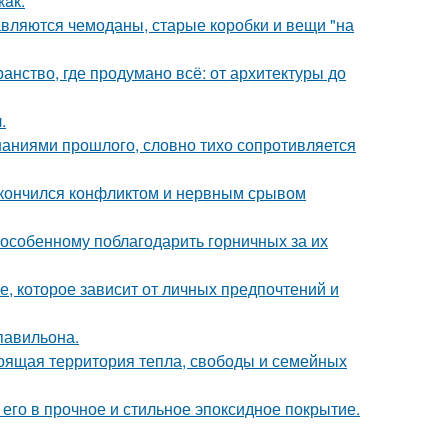
кaк:
авляются чемоданы, старые коробки и вещи "на
нство, где продумано всё: от архитектуры до
.
аниями прошлого, словно тихо сопротивляется
закончился конфликтом и нервным срывом
-особенному поблагодарить горничных за их
, которое зависит от личных предпочтений и
павильона.
тоящая территория тепла, свободы и семейных
го в прочное и стильное эпоксидное покрытие.