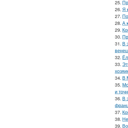
25.
Пр
26.
Я 
27.
По
28.
А 
29.
Ко
30.
Пр
31.
В 
венец
32.
Ёл
33.
Эт
хозяи
34.
В 
35.
Мо
и точн
36.
В 
франц
37.
Ко
38.
Не
39.
Во