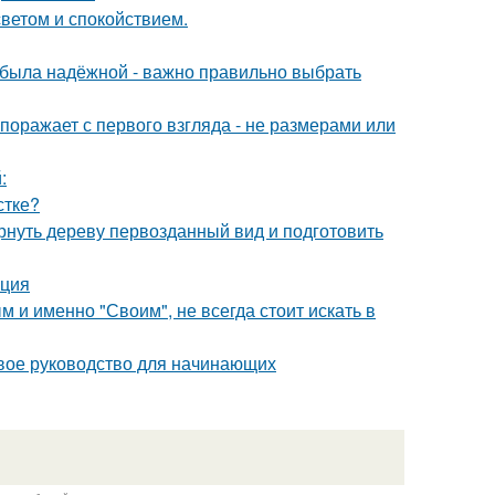
светом и спокойствием.
я была надёжной - важно правильно выбрать
оражает с первого взгляда - не размерами или
:
стке?
рнуть дереву первозданный вид и подготовить
кция
 и именно "Своим", не всегда стоит искать в
вое руководство для начинающих