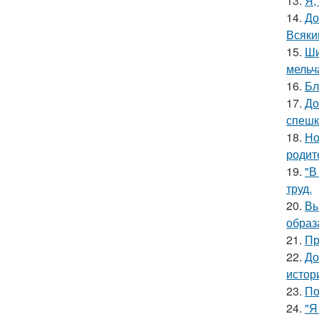
13.
Я,
14.
До
Всяки
15.
Ши
мельч
16.
Бл
17.
До
спешк
18.
Но
родит
19.
"В
труд.
20.
Вы
образ
21.
Пр
22.
До
истор
23.
По
24.
"Я