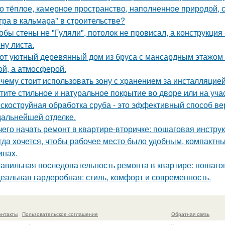
о тёплое, камерное пространство, наполненное природой, 
гра в кальмара" в строительстве?
обы стены не "Гуляли", потолок не провисал, а конструкци
ну листа.
от уютный деревянный дом из бруса с мансардным этажом п
й, а атмосферой.
чему стоит использовать зону с хранением за инсталляцией
тите стильное и натуральное покрытие во дворе или на уча
скоструйная обработка сруба - это эффективный способ ве
 дальнейшей отделке.
чего начать ремонт в квартире-вторичке: пошаговая инстру
гда хочется, чтобы рабочее место было удобным, компактным
инах.
авильная последовательность ремонта в квартире: пошаго
еальная гардеробная: стиль, комфорт и современность.
онтакты
Пользовательское соглашение
Обратная связь