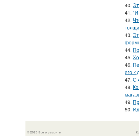
40.
Эт
41.
"И
42.
Чт
толщи
43.
Эт
формо
44.
По
45.
Хо
46.
Пе
его к
47.
С 
48.
Ко
магаз
49.
Пр
50.
Ид
© 2026 Все о ремонте
К