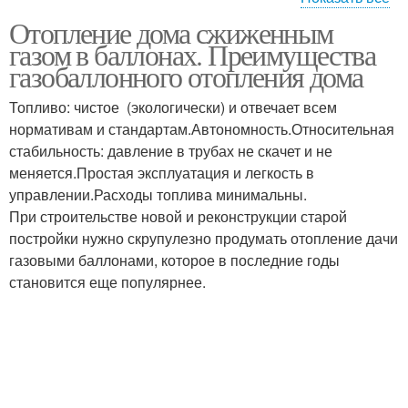
Отопление дома сжиженным
Газ на домашнее
Сжиженный газ
газом в баллонах. Преимущества
отопление
газобаллонного отопления дома
Топливо: чистое (экологически) и отвечает всем
нормативам и стандартам.Автономность.Относительная
Качественный газ
стабильность: давление в трубах не скачет и не
меняется.Простая эксплуатация и легкость в
управлении.Расходы топлива минимальны.
При строительстве новой и реконструкции старой
постройки нужно скрупулезно продумать отопление дачи
газовыми баллонами, которое в последние годы
становится еще популярнее.