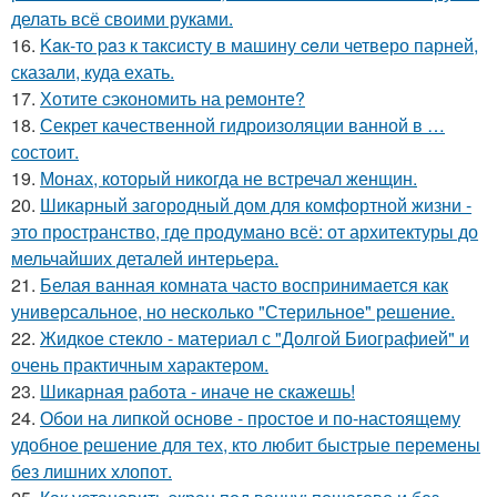
делать всё своими руками.
16.
Kaк-то paз к таксисту в машину ceли четверо парней,
сказали, куда ехать.
17.
Хотите сэкономить на ремонте?
18.
Секрет качественной гидроизоляции ванной в …
состоит.
19.
Монах, который никогда не встречал женщин.
20.
Шикарный загородный дом для комфортной жизни -
это пространство, где продумано всё: от архитектуры до
мельчайших деталей интерьера.
21.
Белая ванная комната часто воспринимается как
универсальное, но несколько "Стерильное" решение.
22.
Жидкое стекло - материал с "Долгой Биографией" и
очень практичным характером.
23.
Шикарная работа - иначе не скажешь!
24.
Обои на липкой основе - простое и по-настоящему
удобное решение для тех, кто любит быстрые перемены
без лишних хлопот.