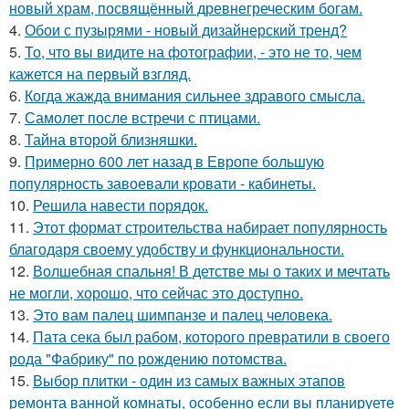
новый храм, посвящённый древнегреческим богам.
4.
Обои с пузырями - новый дизайнерский тренд?
5.
То, что вы видите на фотографии, - это не то, чем
кажется на первый взгляд.
6.
Когда жажда внимания сильнее здравого смысла.
7.
Самолет после встречи с птицами.
8.
Тайна второй близняшки.
9.
Примерно 600 лет назад в Европе большую
популярность завоевали кровати - кабинеты.
10.
Решила навести порядок.
11.
Этот формат строительства набирает популярность
благодаря своему удобству и функциональности.
12.
Волшебная спальня! В детстве мы о таких и мечтать
не могли, хорошо, что сейчас это доступно.
13.
Это вам палец шимпанзе и палец человека.
14.
Пата сека был рабом, которого превратили в своего
рода "Фабрику" по рождению потомства.
15.
Выбор плитки - один из самых важных этапов
ремонта ванной комнаты, особенно если вы планируете