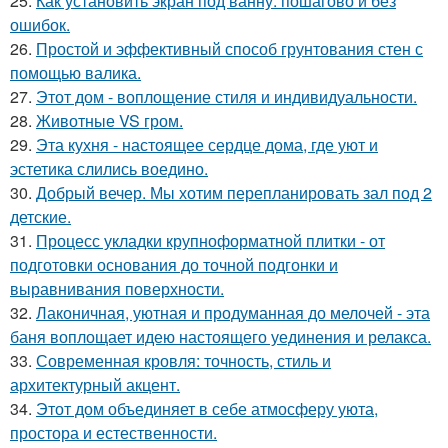
25.
Как установить экран под ванну: пошагово и без
ошибок.
26.
Простой и эффективный способ грунтования стен с
помощью валика.
27.
Этот дом - воплощение стиля и индивидуальности.
28.
Животные VS гром.
29.
Эта кухня - настоящее сердце дома, где уют и
эстетика слились воедино.
30.
Добрый вечер. Мы хотим перепланировать зал под 2
детские.
31.
Процесс укладки крупноформатной плитки - от
подготовки основания до точной подгонки и
выравнивания поверхности.
32.
Лаконичная, уютная и продуманная до мелочей - эта
баня воплощает идею настоящего уединения и релакса.
33.
Современная кровля: точность, стиль и
архитектурный акцент.
34.
Этот дом объединяет в себе атмосферу уюта,
простора и естественности.