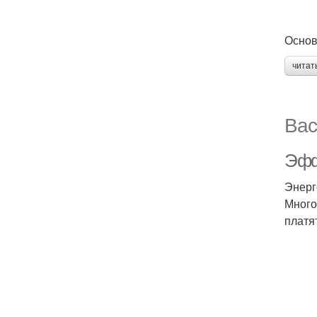
Основ
читат
Вас
Эфф
Энерг
Много
платя