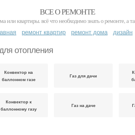
ВСЕ О РЕМОНТЕ
ма или квартиры. всё что необходимо знать о ремонте, а
лавная
ремонт квартир
ремонт дома
дизайн
 для отопления
Конвектор на
К
Газ для дачи
баллонном газе
б
Конвектор к
Газ на даче
Г
баллонному газу
Баллонные газы
Сжиженные газы
С