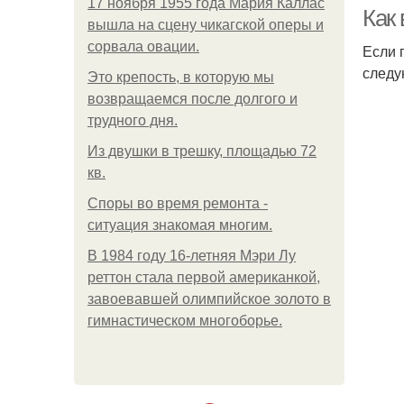
17 ноября 1955 года Мария Каллас
Как 
вышла на сцену чикагской оперы и
сорвала овации.
Если 
следу
Это крепость, в которую мы
возвращаемся после долгого и
трудного дня.
Из двушки в трешку, площадью 72
кв.
Споры во время ремонта -
ситуация знакомая многим.
В 1984 году 16-летняя Мэри Лу
реттон стала первой американкой,
завоевавшей олимпийское золото в
гимнастическом многоборье.