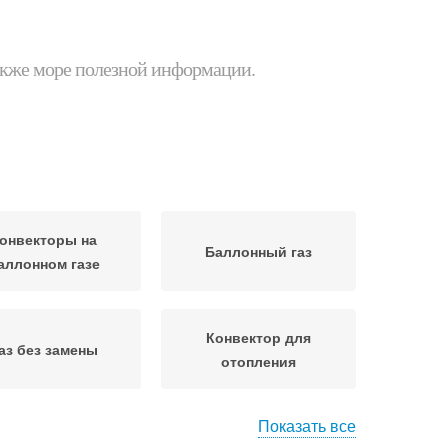
 также море полезной информации.
онвекторы на
Баллонный газ
аллонном газе
Конвектор для
аз без замены
отопления
Показать все
жиженный газ
Газ на отопление