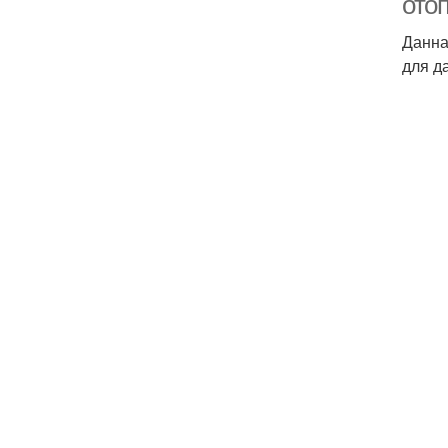
ото
Данна
для д