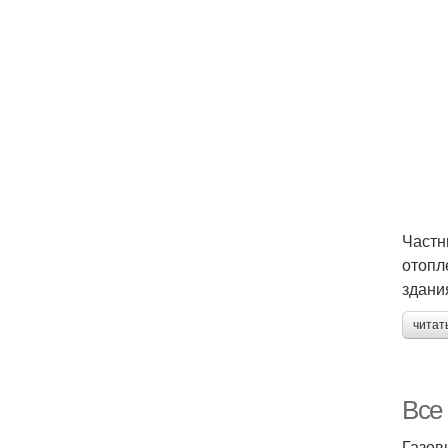
Частн
отопл
здани
читат
Все 
Газов