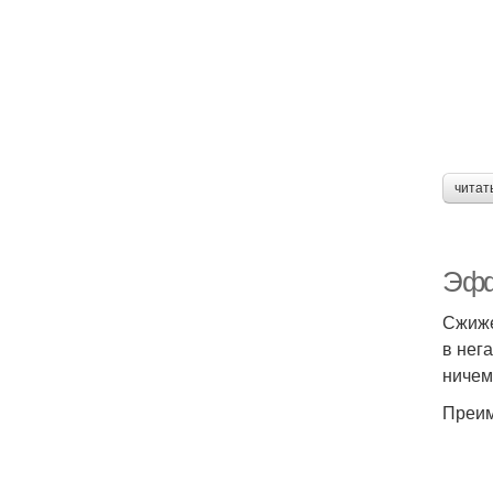
читат
Эфф
Сжиже
в нег
ничем
Преим