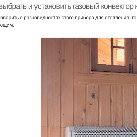
выбрать и установить газовый конвектор 
говорить о разновидностях этого прибора для отопления, т
ющим.
Отопление от газового
Магистральный газ
Г
баллона