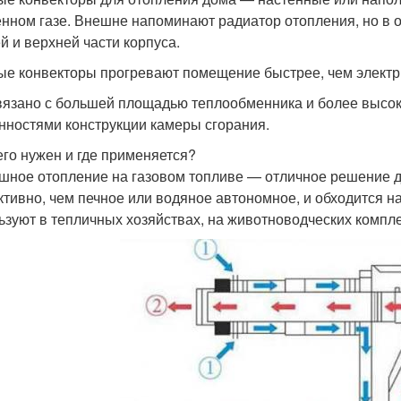
нном газе. Внешне напоминают радиатор отопления, но в 
й и верхней части корпуса.
ые конвекторы прогревают помещение быстрее, чем электр
вязано с большей площадью теплообменника и более высок
нностями конструкции камеры сгорания.
его нужен и где применяется?
шное отопление на газовом топливе — отличное решение д
тивно, чем печное или водяное автономное, и обходится н
ьзуют в тепличных хозяйствах, на животноводческих компл