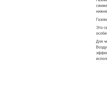
сжиже
нижне
Газов
Это с
особе
Для ч
Возду
эффек
испол