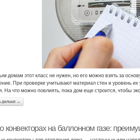
ым домам этот класс не нужен, но его можно взять за основу
ение. При проверке учитывают материал стен и уровень их 
я. На что можно повлиять, пока дом еще строится, чтобы э
ь дальше →
о конвекторах на баллонном газе: преиму
ые конвекторы для отопления дома — настенные или напо