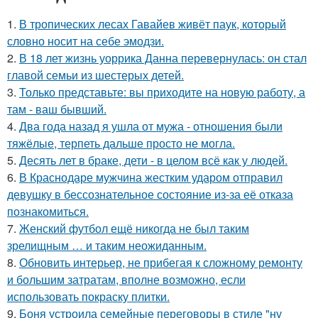
1.
В тропических лесах Гавайев живёт паук, который
словно носит на себе эмодзи.
2.
В 18 лет жизнь уоррика Данна перевернулась: он стал
главой семьи из шестерых детей.
3.
Только представьте: вы приходите на новую работу, а
там - ваш бывший.
4.
Два года назад я ушла от мужа - отношения были
тяжёлые, терпеть дальше просто не могла.
5.
Десять лет в браке, дети - в целом всё как у людей.
6.
В Краснодаре мужчина жестким ударом отправил
девушку в бессознательное состояние из-за её отказа
познакомиться.
7.
Женский футбол ещё никогда не был таким
зрелищным … и таким неожиданным.
8.
Обновить интерьер, не прибегая к сложному ремонту
и большим затратам, вполне возможно, если
использовать покраску плитки.
9.
Боня устроила семейные переговоры в стиле "ну