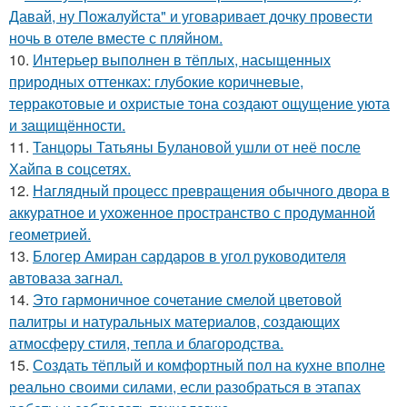
Давай, ну Пожалуйста" и уговаривает дочку провести
ночь в отеле вместе с пляйном.
10.
Интерьер выполнен в тёплых, насыщенных
природных оттенках: глубокие коричневые,
терракотовые и охристые тона создают ощущение уюта
и защищённости.
11.
Танцоры Татьяны Булановой ушли от неё после
Хайпа в соцсетях.
12.
Наглядный процесс превращения обычного двора в
аккуратное и ухоженное пространство с продуманной
геометрией.
13.
Блогер Амиран сардаров в угол руководителя
автоваза загнал.
14.
Это гармоничное сочетание смелой цветовой
палитры и натуральных материалов, создающих
атмосферу стиля, тепла и благородства.
15.
Создать тёплый и комфортный пол на кухне вполне
реально своими силами, если разобраться в этапах