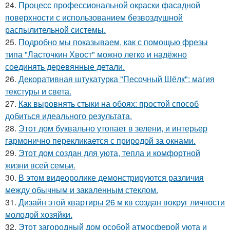
24.
Процесс профессиональной окраски фасадной
поверхности с использованием безвоздушной
распылительной системы.
25.
Подробно мы показываем, как с помощью фрезы
типа "Ласточкин Хвост" можно легко и надёжно
соединять деревянные детали.
26.
Декоративная штукатурка "Песочный Шёлк": магия
текстуры и света.
27.
Как выровнять стыки на обоях: простой способ
добиться идеального результата.
28.
Этот дом буквально утопает в зелени, и интерьер
гармонично перекликается с природой за окнами.
29.
Этот дом создан для уюта, тепла и комфортной
жизни всей семьи.
30.
В этом видеоролике демонстрируются различия
между обычным и закаленным стеклом.
31.
Дизайн этой квартиры 26 м кв создан вокруг личности
молодой хозяйки.
32.
Этот загородный дом особой атмосферой уюта и