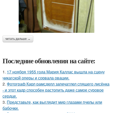
читать дальше →
Последние обновления на сайте:
1.
17 ноября 1955 года Мария Каллас вышла на сцену
чикагской оперы и сорвала овации.
2.
Фотограф Карл рамсделл запечатлел спящего лисёнка
- и этот кадр способен растопить даже самое суровое
сердце.
3.
Представьте, как выглядит мир глазами пчелы или
бабочки.