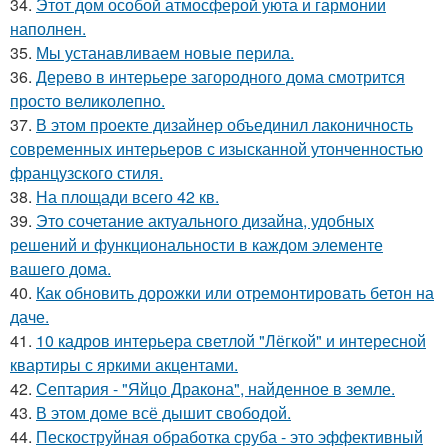
34.
Этот дом особой атмосферой уюта и гармонии
наполнен.
35.
Мы устанавливаем новые перила.
36.
Дерево в интерьере загородного дома смотрится
просто великолепно.
37.
В этом проекте дизайнер объединил лаконичность
современных интерьеров с изысканной утонченностью
французского стиля.
38.
На площади всего 42 кв.
39.
Это сочетание актуального дизайна, удобных
решений и функциональности в каждом элементе
вашего дома.
40.
Как обновить дорожки или отремонтировать бетон на
даче.
41.
10 кадров интерьера светлой "Лёгкой" и интересной
квартиры с яркими акцентами.
42.
Септария - "Яйцо Дракона", найденное в земле.
43.
В этом доме всё дышит свободой.
44.
Пескоструйная обработка сруба - это эффективный