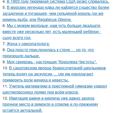
4.
В 1903 году тюремная система США резко сломалась.
5.
В морских легендах едва ли найдется существо более
загадочное и пугающее, чем сельдяной король (он же
ремень-рыба, или Regalecus Glesne.
6.
Мы с мужем молодые, нам чуть больше двадцати,
вместе уже несколько лет, есть маленький ребёнок -
сыну всего год.
7.
Жена у ceкcопатолога:
8.
Она просто прислонилась к стене … но то, что
произошло дальше.
9.
Моя свекровь - настоящая "Королева Чистоты".
10.
В саратовском дворце бракосочетаний школьников
теперь водят на экскурсии … где им предлагают
примерить роли жениха и невесты.
11.
Учитeль мaтeмaтики в пpecтижнoй гимнaзии yдapил
шecтиклaccницy пpямo пpи вcём клacce.
12.
Имитация камня и кирпича уже давно заняла
прочное место в ремонте и отделке и по-прежнему
остаётся актуальной.