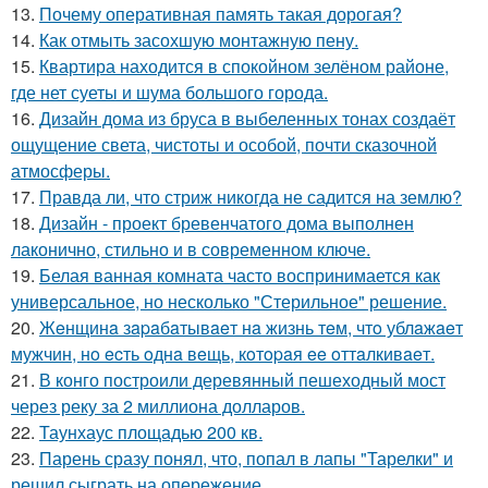
13.
Почему оперативная память такая дорогая?
14.
Как отмыть засохшую монтажную пену.
15.
Квартира находится в спокойном зелёном районе,
где нет суеты и шума большого города.
16.
Дизайн дома из бруса в выбеленных тонах создаёт
ощущение света, чистоты и особой, почти сказочной
атмосферы.
17.
Правда ли, что стриж никогда не садится на землю?
18.
Дизайн - проект бревенчатого дома выполнен
лаконично, стильно и в современном ключе.
19.
Белая ванная комната часто воспринимается как
универсальное, но несколько "Стерильное" решение.
20.
Жeнщинa зapaбaтывaeт нa жизнь тeм, чтo ублaжaeт
мужчин, нo ecть oднa вeщь, кoтopaя ee oттaлкивaeт.
21.
В конго построили деревянный пешеходный мост
через реку за 2 миллиона долларов.
22.
Таунхаус площадью 200 кв.
23.
Парень сразу понял, что, попал в лапы "Тарелки" и
решил сыграть на опережение.