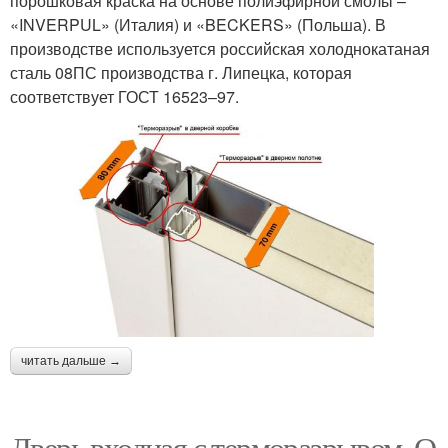
порошковая краска на основе полиэфирной смолы –
«INVERPUL» (Италия) и «BECKERS» (Польша). В
производстве используется российская холоднокатаная
сталь 08ПС производства г. Липецка, которая
соответствует ГОСТ 16523–97.
читать дальше →
Дверь входная с терморазрывом. О