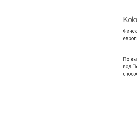
Kol
Финск
европ
По вы
вод.П
спосо