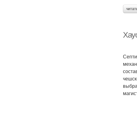
читат
Хау
Септи
механ
соста
чешск
выбра
магис