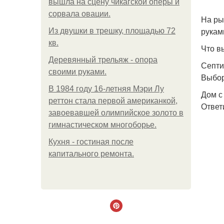
вышла на сцену чикагской оперы и
сорвала овации.
На ры
рукам
Из двушки в трешку, площадью 72
кв.
Что в
Деревянный трельяж - опора
Септи
своими руками.
Выбор
В 1984 году 16-летняя Мэри Лу
Дом с
реттон стала первой американкой,
Ответ
завоевавшей олимпийское золото в
гимнастическом многоборье.
Кухня - гостиная после
капитального ремонта.