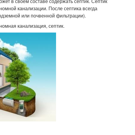
жет в своём составе содержать септик. Септик
номной канализации. После септика всегда
одземной или почвенной фильтрации).
номная канализация, септик.