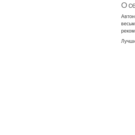
О се
Автон
весьм
реком
Лучши