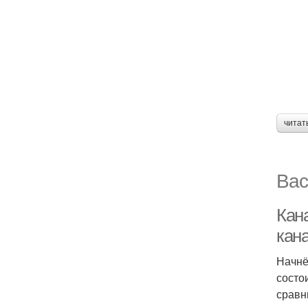
читат
Вас
Кан
кан
Начнё
состо
сравн