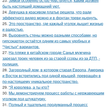
23.
Зимой особенно остро чувствуется, каким должен
быть настоящий домашний уют.
24.
Девушка в красивом платье решила, что ради
эффектного видео можно и в фонтан треви нырнуть.
25.
Это пространство, где каждый уголок дышит жизнью
и радостью.
26.
Выровнять стены можно разными способами, но
гипсокартон остаётся одним из самых удобных и
"Чистых" вариантов.
27.
На пляже в китайском городе Санья мужчина
зарезал троих человек из-за старой ссоры из-за ДТП, -
полиция.
28.
Загородный дом, в котором старая Европа, Америка
и Восток встретились под одной крышей, превращён в
по-настоящему уникальное пространство.
29.
"Я королева, а ты кто?
30.
Мы демонстрируем процесс работы с нержавеющим
уголком под штукатурку.
31.
Полный и тщательно продуманный процесс