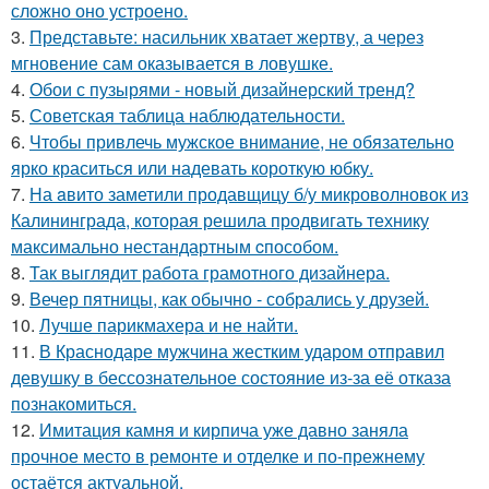
сложно оно устроено.
3.
Представьте: насильник хватает жертву, а через
мгновение сам оказывается в ловушке.
4.
Обои с пузырями - новый дизайнерский тренд?
5.
Советская таблица наблюдательности.
6.
Чтобы привлечь мужское внимание, не обязательно
ярко краситься или надевать короткую юбку.
7.
На aвито заметили продавщицу б/у микроволновок из
Калининграда, которая решила продвигать технику
максимально нестандартным cпособом.
8.
Так выглядит работа грамотного дизайнера.
9.
Вечер пятницы, как обычно - собрались у друзей.
10.
Лучше парикмахера и не найти.
11.
В Краснодаре мужчина жестким ударом отправил
девушку в бессознательное состояние из-за её отказа
познакомиться.
12.
Имитация камня и кирпича уже давно заняла
прочное место в ремонте и отделке и по-прежнему
остаётся актуальной.