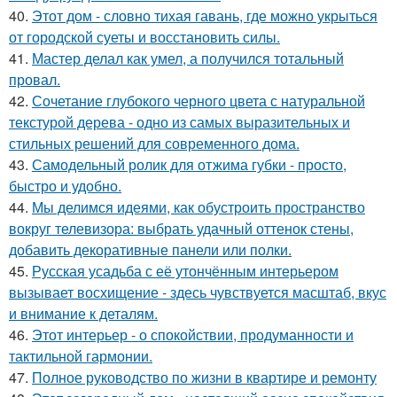
40.
Этот дом - словно тихая гавань, где можно укрыться
от городской суеты и восстановить силы.
41.
Мастер делал как умел, а получился тотальный
провал.
42.
Сочетание глубокого черного цвета с натуральной
текстурой дерева - одно из самых выразительных и
стильных решений для современного дома.
43.
Самодельный ролик для отжима губки - просто,
быстро и удобно.
44.
Мы делимся идеями, как обустроить пространство
вокруг телевизора: выбрать удачный оттенок стены,
добавить декоративные панели или полки.
45.
Русская усадьба с её утончённым интерьером
вызывает восхищение - здесь чувствуется масштаб, вкус
и внимание к деталям.
46.
Этот интерьер - о спокойствии, продуманности и
тактильной гармонии.
47.
Полное руководство по жизни в квартире и ремонту