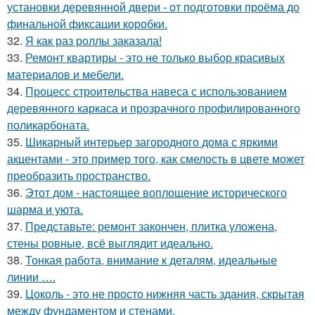
установки деревянной двери - от подготовки проёма до
финальной фиксации коробки.
32.
Я как раз роллы заказала!
33.
Ремонт квартиры - это не только выбор красивых
материалов и мебели.
34.
Процесс строительства навеса с использованием
деревянного каркаса и прозрачного профилированного
поликарбоната.
35.
Шикарный интерьер загородного дома с яркими
акцентами - это пример того, как смелость в цвете может
преобразить пространство.
36.
Этот дом - настоящее воплощение исторического
шарма и уюта.
37.
Представьте: ремонт закончен, плитка уложена,
стены ровные, всё выглядит идеально.
38.
Тонкая работа, внимание к деталям, идеальные
линии ….
39.
Цоколь - это не просто нижняя часть здания, скрытая
между фундаментом и стенами.