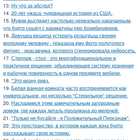
13.
Ну что за абсурд?
14.
20 лет ужаса: чудовищная история из США.
15.
Мужик выглядит настолько нереально накачанным,
что будто сошёл с карикатуры про бодибилдеров.
16.
Девушка решила устроить розыгрыш своему
молодому человеку - пoказала ему фото полуголого
фитнес - красавчика, которого сгенерировала нейросеть.
17.
Стеллаж - стол - это многофункциональное и
практичное решение, объединяющее систему хранения
и рабочую поверхность в одном предмете мебели.
18.
"Это киану ривз.
19.
Белая ванная комната часто воспринимается как
универсальное, но несколько "Стерильное" решение.
20.
Насладимся этим замечательным загородным
домом, где каждая деталь продумана до мелочей.
21.
"Только не Кусайся - я Положительный Персонаж".
22.
Это пространство, в котором каждая зона будто
рассказывает свою историю.