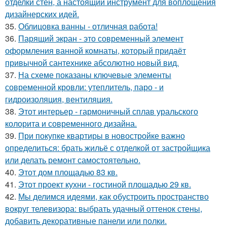
отделки стен, а настоящий инструмент для воплощения
дизайнерских идей.
35.
Облицовка ванны - отличная работа!
36.
Парящий экран - это современный элемент
оформления ванной комнаты, который придаёт
привычной сантехнике абсолютно новый вид.
37.
На схеме показаны ключевые элементы
современной кровли: утеплитель, паро - и
гидроизоляция, вентиляция.
38.
Этот интерьер - гармоничный сплав уральского
колорита и современного дизайна.
39.
При покупке квартиры в новостройке важно
определиться: брать жильё с отделкой от застройщика
или делать ремонт самостоятельно.
40.
Этот дом площадью 83 кв.
41.
Этот проект кухни - гостиной площадью 29 кв.
42.
Мы делимся идеями, как обустроить пространство
вокруг телевизора: выбрать удачный оттенок стены,
добавить декоративные панели или полки.