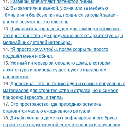
11.
Размеры впечатляют пятнистой гиены.
12.
Вы заметили в ванной, у окна или за мебелью
тёмные или белёсые пятна, появился затхлый запах -
вполне возможно, это плесень.
13.
Шикарный загородный дом для комфортной жизни -
это пространство, где продумано всё: от архитектуры до
мельчайших деталей интерьера.
14.
"Я просто хочу, чтобы, после ссоры ты просто
подошёл меня и обнял.
15.
Уютный интерьер загородного дома, в котором
архитектура и природа существуют в идеальном
равновесии.
16.
Древесина - это не только один из самых популярных
материалов для строительства и отделки, но и символ
природной красоты и тепла.
17.
Это пространство, где природная эстетика
становится частью ежедневного ритуала.
18.
Дизайн холла в доме из профилированного бруса
строится на подчёркнутой естественности и ощущении