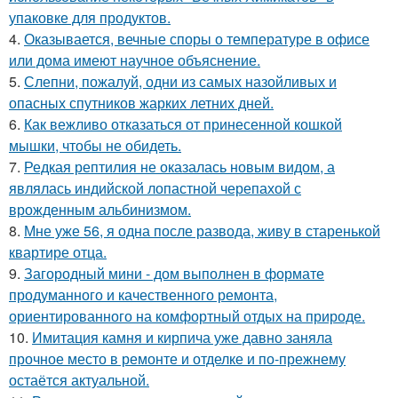
упаковке для продуктов.
4.
Оказывается, вечные споры о температуре в офисе
или дома имеют научное объяснение.
5.
Слепни, пожалуй, одни из самых назойливых и
опасных спутников жарких летних дней.
6.
Как вежливо отказаться от принесенной кошкой
мышки, чтобы не обидеть.
7.
Редкая рептилия не оказалась новым видом, а
являлась индийской лопастной черепахой с
врожденным альбинизмом.
8.
Мне уже 56, я одна после развода, живу в старенькой
квартире отца.
9.
Загородный мини - дом выполнен в формате
продуманного и качественного ремонта,
ориентированного на комфортный отдых на природе.
10.
Имитация камня и кирпича уже давно заняла
прочное место в ремонте и отделке и по-прежнему
остаётся актуальной.