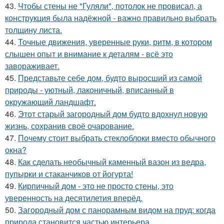
43.
Чтобы стены не "Гуляли", потолок не провисал, а
конструкция была надёжной - важно правильно выбрать
толщину листа.
44.
Точные движения, уверенные руки, ритм, в котором
слышен опыт и внимание к деталям - всё это
завораживает.
45.
Представьте себе дом, будто выросший из самой
природы - уютный, лаконичный, вписанный в
окружающий ландшафт.
46.
Этот старый загородный дом будто вдохнул новую
жизнь, сохранив своё очарование.
47.
Почему стоит выбрать стеклоблоки вместо обычного
окна?
48.
Как сделать необычный каменный вазон из ведра,
пупырки и стаканчиков от йогурта!
49.
Кирпичный дом - это не просто стены, это
уверенность на десятилетия вперёд.
50.
Загородный дом с панорамным видом на пруд: когда
природа становится частью интерьера.