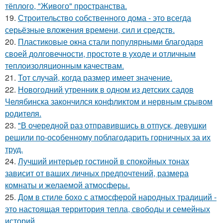
тёплого, "Живого" пространства.
19.
Строительство собственного дома - это всегда
серьёзные вложения времени, сил и средств.
20.
Пластиковые окна стали популярными благодаря
своей долговечности, простоте в уходе и отличным
теплоизоляционным качествам.
21.
Тот случай, когда размер имеет значение.
22.
Новогодний утренник в одном из детских садов
Челябинска закончился конфликтом и нервным срывом
родителя.
23.
"В очередной раз отправившись в отпуск, девушки
решили по-особенному поблагодарить горничных за их
труд.
24.
Лучший интерьер гостиной в спокойных тонах
зависит от ваших личных предпочтений, размера
комнаты и желаемой атмосферы.
25.
Дом в стиле бохо с атмосферой народных традиций -
это настоящая территория тепла, свободы и семейных
историй.