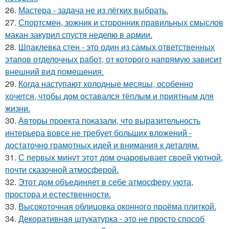
26.
Мастера - задача не из лёгких выбрать.
27.
Спортсмен, зожник и сторонник правильных смыслов
макан закурил спустя неделю в армии.
28.
Шпаклевка стен - это один из самых ответственных
этапов отделочных работ, от которого напрямую зависит
внешний вид помещения.
29.
Когда наступают холодные месяцы, особенно
хочется, чтобы дом оставался тёплым и приятным для
жизни.
30.
Авторы проекта показали, что выразительность
интерьера вовсе не требует больших вложений -
достаточно грамотных идей и внимания к деталям.
31.
С первых минут этот дом очаровывает своей уютной,
почти сказочной атмосферой.
32.
Этот дом объединяет в себе атмосферу уюта,
простора и естественности.
33.
Высокоточная облицовка оконного проёма плиткой.
34.
Декоративная штукатурка - это не просто способ