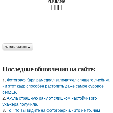
читать дальше →
Последние обновления на сайте:
1.
Фотограф Карл рамсделл запечатлел спящего лисёнка
- и этот кадр способен растопить даже самое суровое
сердце.
2.
Акула страшную рану от слишком настойчивого
ухажёра получила.
3.
То, что вы видите на фотографии, - это не то, чем