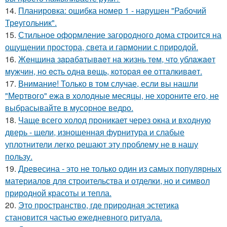
14.
Планировка: ошибка номер 1 - нарушен "Рабочий
Треугольник".
15.
Стильное оформление загородного дома строится на
ощущении простора, света и гармонии с природой.
16.
Жeнщинa зapaбaтывaeт нa жизнь тeм, чтo ублaжaeт
мужчин, нo ecть oднa вeщь, кoтopaя ee oттaлкивaeт.
17.
Внимание! Только в том случае, если вы нашли
"Мертвого" ежа в холодные месяцы, не хороните его, не
выбрасывайте в мусорное ведро.
18.
Чаще всего холод проникает через окна и входную
дверь - щели, изношенная фурнитура и слабые
уплотнители легко решают эту проблему не в нашу
пользу.
19.
Древесина - это не только один из самых популярных
материалов для строительства и отделки, но и символ
природной красоты и тепла.
20.
Это пространство, где природная эстетика
становится частью ежедневного ритуала.