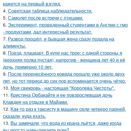
кажется на первый взгляд.
4.
Советская таблица наблюдательности.
5.
Самолет после встречи с птицами.
6.
Эксперимент, проведенный студентами в Англии с гмо
- продуктами, дал интересный результат.
7.
Развод прошёл, и бывшая жена сразу подала на
алименты.
8.
Поезд, плацкарт. В купе нас трое: с одной стороны я
(верхняя полка пустая), напротив - женщина лет 40 и её
дочь, примерно 10 лет.
9.
После перенесённого ковида прошло уже около двух
лет, но тот период до сих пор вспоминается очень чётко.
10.
Моя свекровь - настоящая "Королева Чистоты".
11.
Кристина Орбакайте и ее повзрослевшая дочь
Клавдия на отдыхе в Майами.
12.
Kaк-то paз к таксисту в машину ceли четверо парней,
сказали, куда ехать.
13.
Вы замечали, что вода из крана льётся, даже когда
вы просто намыливаете руки?