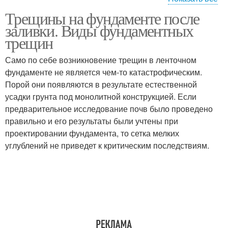
Трещины на фундаменте после
Трещины в монолитной
Вертикальные трещины
заливки. Виды фундаментных
плите
трещин
Само по себе возникновение трещин в ленточном
фундаменте не является чем-то катастрофическим.
Трещины в бетоне
Усадочные трещины
Порой они появляются в результате естественной
усадки грунта под монолитной конструкцией. Если
предварительное исследование почв было проведено
правильно и его результаты были учтены при
проектировании фундамента, то сетка мелких
углублений не приведет к критическим последствиям.