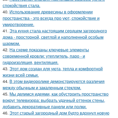
спокойствия стала.
40.
Использование древесины в оформлении
пространства - это всегда про уют, спокойствие и
умиротворение.
41.
Эта кухня стала настоящим сердцем загородного
дома - просторной, светлой и наполненной особым
шармом.
42.
На схеме показаны ключевые элементы
современной кровли: утеплитель, паро - и
гидроизоляция, вентиляция.
43.
Этот дом создан для уюта, тепла и комфортной
жизни всей семьи.
44.
В этом видеоролике демонстрируются различия
между обычным и закаленным стеклом.
45.
Мы делимся идеями, как обустроить пространство
вокруг телевизора: выбрать удачный оттенок стены,
добавить декоративные панели или полки.
46.
Этот старый загородный дом будто вдохнул новую