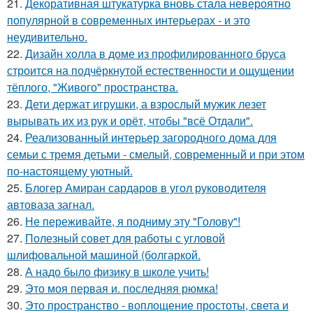
21.
Декоративная штукатурка вновь стала невероятно
популярной в современных интерьерах - и это
неудивительно.
22.
Дизайн холла в доме из профилированного бруса
строится на подчёркнутой естественности и ощущении
тёплого, "Живого" пространства.
23.
Дети держат игрушки, а взрослый мужик лезет
вырывать их из рук и орёт, чтобы "всё Отдали".
24.
Реализованный интерьер загородного дома для
семьи с тремя детьми - смелый, современный и при этом
по-настоящему уютный.
25.
Блогер Амиран сардаров в угол руководителя
автоваза загнал.
26.
Не переживайте, я подниму эту "Голову"!
27.
Полезный совет для работы с угловой
шлифовальной машиной (болгаркой.
28.
А надо было физику в школе учить!
29.
Это моя первая и. последняя рюмка!
30.
Это пространство - воплощение простоты, света и