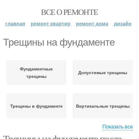
ВСЕ О РЕМОНТЕ
главная
ремонт квартир
ремонт дома
дизайн
Трещины на фундаменте
Фундаментные
Допустимые трещины
трещины
Трещины в фундаменте
Вертикальные трещины
Показать все
Трещины на фундаменте после
Трещины в монолитной