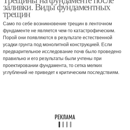
Трещины в бетоне
заливки. Виды фундаментных
плите
трещин
Само по себе возникновение трещин в ленточном
Трещины в
фундаменте не является чем-то катастрофическим.
железобетонных
Усадочные трещины
Порой они появляются в результате естественной
элементах
усадки грунта под монолитной конструкцией. Если
предварительное исследование почв было проведено
правильно и его результаты были учтены при
проектировании фундамента, то сетка мелких
углублений не приведет к критическим последствиям.