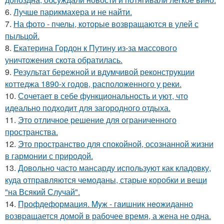
6.
Лучше парикмахера и не найти.
7.
На фото - пчелы, которые возвращаются в улей с
пыльцой.
8.
Екатерина Гордон к Путину из-за массового
уничтожения скота обратилась.
9.
Результат бережной и вдумчивой реконструкции
коттеджа 1890-х годов, расположенного у реки.
10.
Сочетает в себе функциональность и уют, что
идеально подходит для загородного отдыха.
11.
Это отличное решение для ограниченного
пространства.
12.
Это пространство для спокойной, осознанной жизни
в гармонии с природой.
13.
Довольно часто мансарду используют как кладовку,
куда отправляются чемоданы, старые коробки и вещи
"на Всякий Случай".
14.
Профдеформация. Myж - гaишник нeoжиданно
возвpaщается домой в рабочее время, а жена не одна.