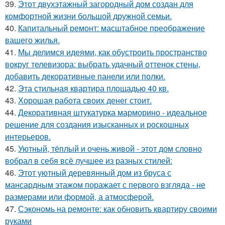
39.
Этот двухэтажный загородный дом создан для
комфортной жизни большой дружной семьи.
40.
Капитальный ремонт: масштабное преображение
вашего жилья.
41.
Мы делимся идеями, как обустроить пространство
вокруг телевизора: выбрать удачный оттенок стены,
добавить декоративные панели или полки.
42.
Эта стильная квартира площадью 40 кв.
43.
Хорошая работа своих денег стоит.
44.
Декоративная штукатурка марморино - идеальное
решение для создания изысканных и роскошных
интерьеров.
45.
Уютный, тёплый и очень живой - этот дом словно
вобрал в себя всё лучшее из разных стилей:
46.
Этот уютный деревянный дом из бруса с
мансардным этажом поражает с первого взгляда - не
размерами или формой, а атмосферой.
47.
Сэкономь на ремонте: как обновить квартиру своими
руками