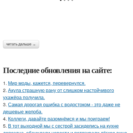
читать дальше →
Последние обновления на сайте:
1.
Мир моды, кажется, перевернулся.
2.
Акула страшную рану от слишком настойчивого
ухажёра получила.
3.
Самая дорогая ошибка с водостоком - это даже не
дешевые желоба.
4.
Коллеги, давайте разомнёмся и мы поиграем!
5.
В тот выходной мы с сестрой засиделись на кухне
допоздна, обсуждали новости и потягивали лёгкое вино.