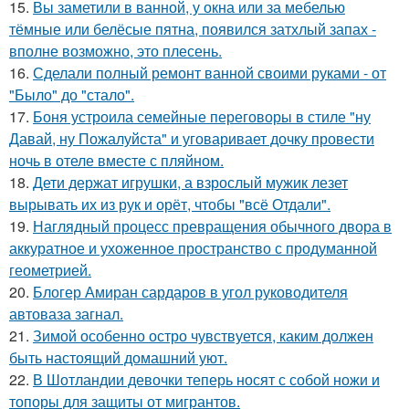
15.
Вы заметили в ванной, у окна или за мебелью
тёмные или белёсые пятна, появился затхлый запах -
вполне возможно, это плесень.
16.
Сделали полный ремонт ванной своими руками - от
"Было" до "стало".
17.
Боня устроила семейные переговоры в стиле "ну
Давай, ну Пожалуйста" и уговаривает дочку провести
ночь в отеле вместе с пляйном.
18.
Дети держат игрушки, а взрослый мужик лезет
вырывать их из рук и орёт, чтобы "всё Отдали".
19.
Наглядный процесс превращения обычного двора в
аккуратное и ухоженное пространство с продуманной
геометрией.
20.
Блогер Амиран сардаров в угол руководителя
автоваза загнал.
21.
Зимой особенно остро чувствуется, каким должен
быть настоящий домашний уют.
22.
В Шотландии девочки теперь носят с собой ножи и
топоры для защиты от мигрантов.