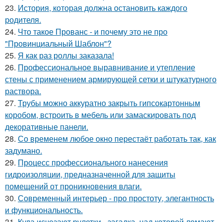
23.
История, которая должна остановить каждого
родителя.
24.
Что такое Прованс - и почему это не про
"Провинциальный Шаблон"?
25.
Я как раз роллы заказала!
26.
Профессиональное выравнивание и утепление
стены с применением армирующей сетки и штукатурного
раствора.
27.
Трубы можно аккуратно закрыть гипсокартонным
коробом, встроить в мебель или замаскировать под
декоративные панели.
28.
Со временем любое окно перестаёт работать так, как
задумано.
29.
Процесс профессионального нанесения
гидроизоляции, предназначенной для защиты
помещений от проникновения влаги.
30.
Современный интерьер - про простоту, элегантность
и функциональность.
31.
Куда исчезают рулетки - загадка, над которой ломают