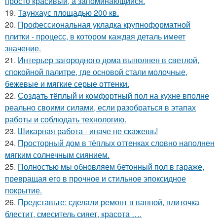
просто красивый, а запоминающийся.
19.
Таунхаус площадью 200 кв.
20.
Профессиональная укладка крупноформатной
плитки - процесс, в котором каждая деталь имеет
значение.
21.
Интерьер загородного дома выполнен в светлой,
спокойной палитре, где основой стали молочные,
бежевые и мягкие серые оттенки.
22.
Создать тёплый и комфортный пол на кухне вполне
реально своими силами, если разобраться в этапах
работы и соблюдать технологию.
23.
Шикарная работа - иначе не скажешь!
24.
Просторный дом в тёплых оттенках словно наполнен
мягким солнечным сиянием.
25.
Полностью мы обновляем бетонный пол в гараже,
превращая его в прочное и стильное эпоксидное
покрытие.
26.
Представьте: сделали ремонт в ванной, плиточка
блестит, смеситель сияет, красота ….