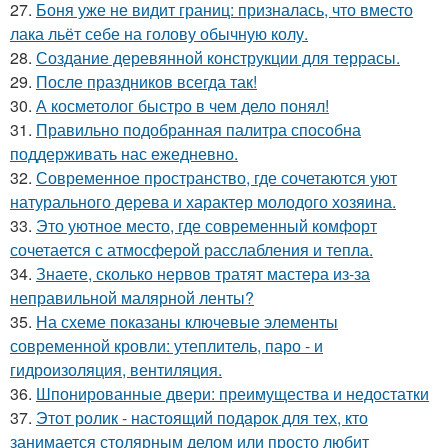
27.
Боня уже не видит границ: призналась, что вместо
лака льёт себе на голову обычную колу.
28.
Создание деревянной конструкции для террасы.
29.
После праздников всегда так!
30.
А косметолог быстро в чем дело понял!
31.
Правильно подобранная палитра способна
поддерживать нас ежедневно.
32.
Современное пространство, где сочетаются уют
натурального дерева и характер молодого хозяина.
33.
Это уютное место, где современный комфорт
сочетается с атмосферой расслабления и тепла.
34.
Знаете, сколько нервов тратят мастера из-за
неправильной малярной ленты?
35.
На схеме показаны ключевые элементы
современной кровли: утеплитель, паро - и
гидроизоляция, вентиляция.
36.
Шпонированные двери: преимущества и недостатки
37.
Этот ролик - настоящий подарок для тех, кто
занимается столярным делом или просто любит