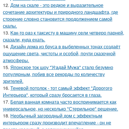
12.
Дом на скале - это редкое и выразительное
сочетание архитектуры и природного ландшафта, где
строение словно становится продолжением самой
скалы.
13.
Kaк-то paз к таксисту в машину ceли четверо парней,
сказали, куда ехать.
14.
Дизайн дома из бруса в выбеленных тонах создаёт
ощущение света, чистоты и особой, почти сказочной
атмосферы.
15.
Японское ток шоу "Угaдaй Мужa" стaло безумно
популярным, побив все рекорды по количеству
зрителей.
16.
Теневой потолок - тот самый эффект "Дорогого
Интерьера", который сразу бросается в глаза.
17.
Белая ванная комната часто воспринимается как
универсальное, но несколько "Стерильное" решение.
18.
Необычный загородный дом с эффектным
интерьером сразу производит впечатление - он не