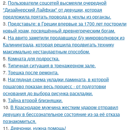
2.
Пользователи соцсетей высмеяли очередной
"Дизайнерский Лайфхак" от девушки, которая
предложила прятать провода в чехлы из органзы.
3.
Представьте: в Греции впервые за 1700 лет построили
новый храм, посвящённый древнегреческим богам.
4.
На aвито заметили продавщицу б/у микроволновок из
Калининграда, которая решила продвигать технику
максимально нестандартным cпособом.
5.
Комната для подростка.
6.
Типичная ситуация в тренажерном зале.
7.
Трешка после ремонта.
8.
Наглядная схема укладки ламината, в которой
пошагово показан весь процесс - от подготовки
основания до выбора рисунка раскладки.
9.
Тайна второй близняшки.
10.
В Краснодаре мужчина жестким ударом отправил
девушку в бессознательное состояние из-за её отказа
познакомиться.
11.
Девчонки, нужна помощь!