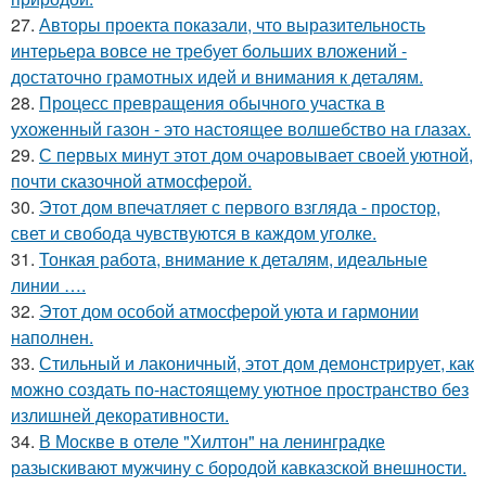
27.
Авторы проекта показали, что выразительность
интерьера вовсе не требует больших вложений -
достаточно грамотных идей и внимания к деталям.
28.
Процесс превращения обычного участка в
ухоженный газон - это настоящее волшебство на глазах.
29.
С первых минут этот дом очаровывает своей уютной,
почти сказочной атмосферой.
30.
Этот дом впечатляет с первого взгляда - простор,
свет и свобода чувствуются в каждом уголке.
31.
Тонкая работа, внимание к деталям, идеальные
линии ….
32.
Этот дом особой атмосферой уюта и гармонии
наполнен.
33.
Стильный и лаконичный, этот дом демонстрирует, как
можно создать по-настоящему уютное пространство без
излишней декоративности.
34.
В Москве в отеле "Хилтон" на ленинградке
разыскивают мужчину с бородой кавказской внешности.