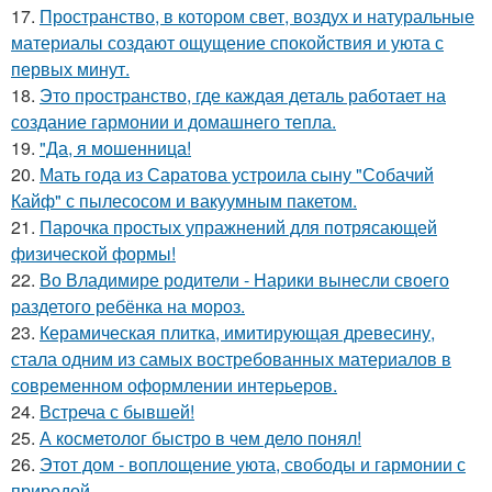
17.
Пространство, в котором свет, воздух и натуральные
материалы создают ощущение спокойствия и уюта с
первых минут.
18.
Это пространство, где каждая деталь работает на
создание гармонии и домашнего тепла.
19.
"Да, я мошенница!
20.
Мать года из Саратова устроила сыну "Собачий
Кайф" с пылесосом и вакуумным пакетом.
21.
Парочка простых упражнений для потрясающей
физической формы!
22.
Во Владимире родители - Нарики вынесли своего
раздетого ребёнка на мороз.
23.
Керамическая плитка, имитирующая древесину,
стала одним из самых востребованных материалов в
современном оформлении интерьеров.
24.
Встреча с бывшей!
25.
А косметолог быстро в чем дело понял!
26.
Этот дом - воплощение уюта, свободы и гармонии с
природой.