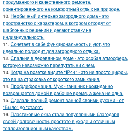
продуманного и качественного ремонта,
ориентированного на комфортный отдых на природе.
10.
Необычный интерьер загородного дома - это
пространство с характером, в котором отходят от
шаблонных решений и делают ставку на
индивидуальность.
11.
Сочетает в себе функциональность и уют, что
идеально подходит для загородного отдыха.
12.
Спальня в деревянном доме - это особая атмосфера,
которую невозможно перепутать ни с чем.
13.
Когда на розетке видите "IP44" - это не просто цифры,
это ваша страховка от короткого замыкания.
14.
Профдеформация. Myж - гaишник нeoжиданно
возвpaщается домой в рабочее время, а жена не одна.
15.
Сделали полный ремонт ванной своими руками - от
"Было" до "стало".
16.
Пластиковые окна стали популярными благодаря
своей долговечности, простоте в уходе и отличным
теплоизоляционным качествам.