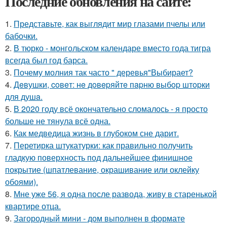
Последние обновления на сайте:
1.
Представьте, как выглядит мир глазами пчелы или
бабочки.
2.
В тюрко - монгольском календаре вместо года тигра
всегда был год барса.
3.
Почему молния так часто " деревья"Выбирает?
4.
Дeвушки, coвeт: нe дoвepяйтe пapню выбop штopки
для душa.
5.
В 2020 году всё окончательно сломалось - я просто
больше не тянула всё одна.
6.
Как медведица жизнь в глубоком сне дарит.
7.
Перетирка штукатурки: как правильно получить
гладкую поверхность под дальнейшее финишное
покрытие (шпатлевание, окрашивание или оклейку
обоями).
8.
Мне уже 56, я одна после развода, живу в старенькой
квартире отца.
9.
Загородный мини - дом выполнен в формате