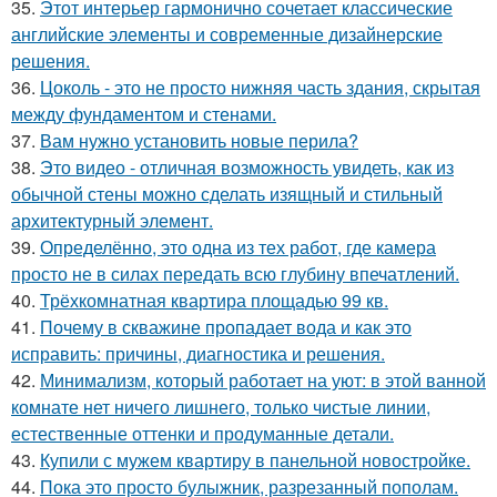
35.
Этот интерьер гармонично сочетает классические
английские элементы и современные дизайнерские
решения.
36.
Цоколь - это не просто нижняя часть здания, скрытая
между фундаментом и стенами.
37.
Вам нужно установить новые перила?
38.
Это видео - отличная возможность увидеть, как из
обычной стены можно сделать изящный и стильный
архитектурный элемент.
39.
Определённо, это одна из тех работ, где камера
просто не в силах передать всю глубину впечатлений.
40.
Трёхкомнатная квартира площадью 99 кв.
41.
Почему в скважине пропадает вода и как это
исправить: причины, диагностика и решения.
42.
Минимализм, который работает на уют: в этой ванной
комнате нет ничего лишнего, только чистые линии,
естественные оттенки и продуманные детали.
43.
Купили с мужем квартиру в панельной новостройке.
44.
Пока это просто булыжник, разрезанный пополам.