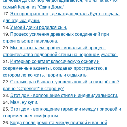
самый Кевин из "Один Дома".
17.
Это пространство, где каждая деталь будто создана
для отдыха души.
18.
У моей дочки родился сын.
19.
Процесс усиления древесных соединений при
строительстве павильона.
20.
Мы показываем профессиональный процесс
строительства подпорной стены на неровном участке.
21.
Интерьер сочетает классическую основу и
современные акценты, создавая пространство, в
котором легко жить, творить и отдыхать.
22.
Сколько раз бывало: уровень новый, а пузырёк всё
равно "Стреляет" в сторону?
23.
Этот дом - воплощение стиля и индивидуальности.
24.
Мам, ну купи.
25.
Этот дом - воплощение гармонии между природой и
современным комфортом.
26.
Когда после ремонта между плиткой и ванной