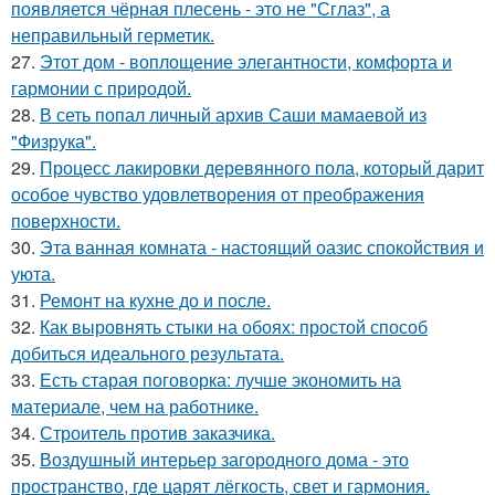
появляется чёрная плесень - это не "Сглаз", а
неправильный герметик.
27.
Этот дом - воплощение элегантности, комфорта и
гармонии с природой.
28.
В сеть попал личный архив Саши мамаевой из
"Физрука".
29.
Процесс лакировки деревянного пола, который дарит
особое чувство удовлетворения от преображения
поверхности.
30.
Эта ванная комната - настоящий оазис спокойствия и
уюта.
31.
Ремонт на кухне до и после.
32.
Как выровнять стыки на обоях: простой способ
добиться идеального результата.
33.
Есть старая поговорка: лучше экономить на
материале, чем на работнике.
34.
Строитель против заказчика.
35.
Воздушный интерьер загородного дома - это
пространство, где царят лёгкость, свет и гармония.