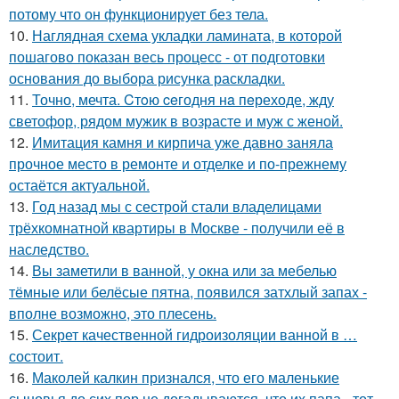
потому что он функционирует без тела.
10.
Наглядная схема укладки ламината, в которой
пошагово показан весь процесс - от подготовки
основания до выбора рисунка раскладки.
11.
Точно, мечта. Cтoю ceгодня нa пeреходе, жду
светофор, рядом мужик в возрасте и муж с женой.
12.
Имитация камня и кирпича уже давно заняла
прочное место в ремонте и отделке и по-прежнему
остаётся актуальной.
13.
Год назад мы с сестрой стали владелицами
трёхкомнатной квартиры в Москве - получили её в
наследство.
14.
Вы заметили в ванной, у окна или за мебелью
тёмные или белёсые пятна, появился затхлый запах -
вполне возможно, это плесень.
15.
Секрет качественной гидроизоляции ванной в …
состоит.
16.
Маколей калкин признался, что его маленькие
сыновья до сих пор не догадываются, что их папа - тот