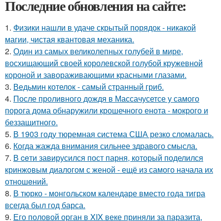
Последние обновления на сайте:
1.
Физики нашли в удаче скрытый порядок - никакой
магии, чистая квантовая механика.
2.
Один из самых великолепных голубей в мире,
восхищающий своей королевской голубой кружевной
короной и завораживающими красными глазами.
3.
Ведьмин котелок - самый странный гриб.
4.
После проливного дождя в Массачусетсе у самого
порога дома обнаружили крошечного енота - мокрого и
беззащитного.
5.
В 1903 году тюремная система США резко сломалась.
6.
Когда жажда внимания сильнее здравого смысла.
7.
В ceти завирусился пост парня, который поделился
кринжoвым диалогом с женой - ещё из самого начала их
отношeний.
8.
В тюрко - монгольском календаре вместо года тигра
всегда был год барса.
9.
Его половой орган в XIX веке приняли за паразита,