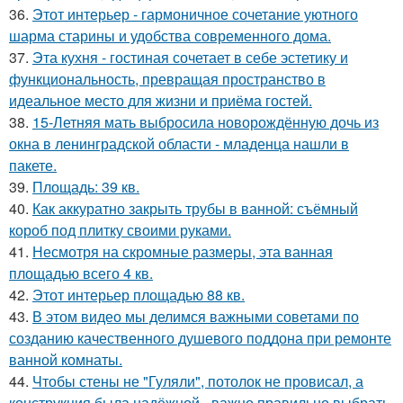
36.
Этот интерьер - гармоничное сочетание уютного
шарма старины и удобства современного дома.
37.
Эта кухня - гостиная сочетает в себе эстетику и
функциональность, превращая пространство в
идеальное место для жизни и приёма гостей.
38.
15-Летняя мать выбросила новорождённую дочь из
окна в ленинградской области - младенца нашли в
пакете.
39.
Площадь: 39 кв.
40.
Как аккуратно закрыть трубы в ванной: съёмный
короб под плитку своими руками.
41.
Несмотря на скромные размеры, эта ванная
площадью всего 4 кв.
42.
Этот интерьер площадью 88 кв.
43.
В этом видео мы делимся важными советами по
созданию качественного душевого поддона при ремонте
ванной комнаты.
44.
Чтобы стены не "Гуляли", потолок не провисал, а
конструкция была надёжной - важно правильно выбрать