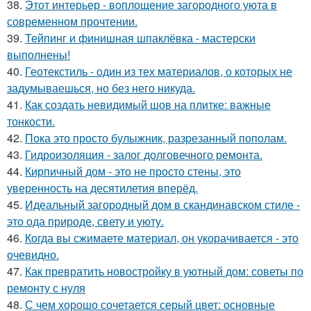
38.
Этот интерьер - воплощение загородного уюта в
современном прочтении.
39.
Тейпинг и финишная шпаклёвка - мастерски
выполнены!
40.
Геотекстиль - один из тех материалов, о которых не
задумываешься, но без него никуда.
41.
Как создать невидимый шов на плитке: важные
тонкости.
42.
Пока это просто булыжник, разрезанный пополам.
43.
Гидроизоляция - залог долговечного ремонта.
44.
Кирпичный дом - это не просто стены, это
уверенность на десятилетия вперёд.
45.
Идеальный загородный дом в скандинавском стиле -
это ода природе, свету и уюту.
46.
Когда вы сжимаете материал, он укорачивается - это
очевидно.
47.
Как превратить новостройку в уютный дом: советы по
ремонту с нуля
48.
С чем хорошо сочетается серый цвет: основные