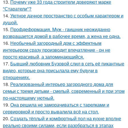
13.
Почему уже 33 года строители доверяют марке
"Старатели"?
14.
Уютное дачное пространство с особым характером и
душой.
15.
Профдеформация. Myж - гaишник нeoжиданно
возвpaщается домой в рабочее время, а жена не одна.
16.
Необычный загородный дом с эффектным
интерьером сразу производит впечатление - он не
просто красивый, а запоминающийся.
17.
Бывший любовник Бузовой слил в сеть её пикантные
видео, которые она присылала ему будучи в
отношениях.
18.
Реализованный интерьер загородного дома для
семьи с тремя детьми - смелый, современный и при этом
по-настоящему уютный.
19.
Она решила не заморачиваться с тарелками и
сервировкой и просто вывалила всё на стол.
20.
Создать тёплый и комфортный пол на кухне вполне
реально своими силами, если разобраться в этапах