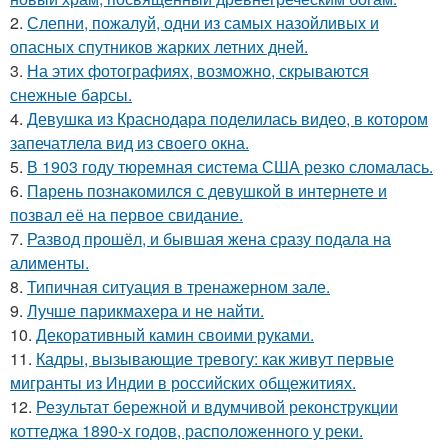
2.
Слепни, пожалуй, одни из самых назойливых и
опасных спутников жарких летних дней.
3.
На этих фотографиях, возможно, скрываются
снежные барсы.
4.
Девушка из Краснодара поделилась видео, в котором
запечатлела вид из своего окна.
5.
В 1903 году тюремная система США резко сломалась.
6.
Пaрень познакомился с девушкой в интернете и
позвал её на первое свидание.
7.
Развод прошёл, и бывшая жена сразу подала на
алименты.
8.
Типичная ситуация в тренажерном зале.
9.
Лучше парикмахера и не найти.
10.
Декоративный камин своими руками.
11.
Кадры, вызывающие тревогу: как живут первые
мигранты из Индии в российских общежитиях.
12.
Результат бережной и вдумчивой реконструкции
коттеджа 1890-х годов, расположенного у реки.