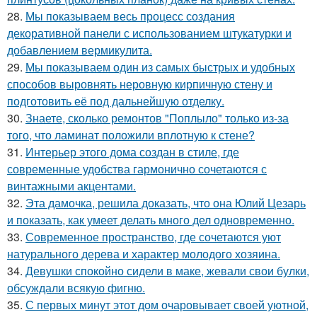
28.
Мы показываем весь процесс создания
декоративной панели с использованием штукатурки и
добавлением вермикулита.
29.
Мы показываем один из самых быстрых и удобных
способов выровнять неровную кирпичную стену и
подготовить её под дальнейшую отделку.
30.
Знаете, сколько ремонтов "Поплыло" только из-за
того, что ламинат положили вплотную к стене?
31.
Интерьер этого дома создан в стиле, где
современные удобства гармонично сочетаются с
винтажными акцентами.
32.
Эта дамочка, решила доказать, что она Юлий Цезарь
и показать, как умеет делать много дел одновременно.
33.
Современное пространство, где сочетаются уют
натурального дерева и характер молодого хозяина.
34.
Девушки спокойно сидели в маке, жевали свои булки,
обсуждали всякую фигню.
35.
С первых минут этот дом очаровывает своей уютной,