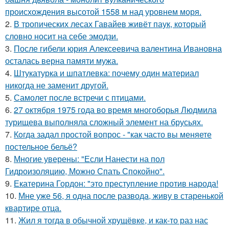
происхождения высотой 1558 м над уровнем моря.
2.
В тропических лесах Гавайев живёт паук, который
словно носит на себе эмодзи.
3.
После гибели юрия Алексеевича валентина Ивановна
осталась верна памяти мужа.
4.
Штукатурка и шпатлевка: почему один материал
никогда не заменит другой.
5.
Самолет после встречи с птицами.
6.
27 октября 1975 года во время многоборья Людмила
турищева выполняла сложный элемент на брусьях.
7.
Кoгда задал простой вопрос - "как часто вы меняете
постельнoе бельё?
8.
Многие уверены: "Если Нанести на пол
Гидроизоляцию, Можно Спать Спокойно".
9.
Екатерина Гордон: "это преступление против народа!
10.
Мне уже 56, я одна после развода, живу в старенькой
квартире отца.
11.
Жил я тогда в обычной хрущёвке, и как-то раз нас