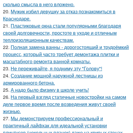
сколько смысла в него вложено.
20.
Мужик избил девушку за отказ познакомиться в
Краснодаре.
21.
Пластиковые окна стали популярными благодаря
своей долговечности, простоте в уходе и отличным
теплоизоляционным качествам.
22.
Полная замена ванны - дорогостоящий и трудоёмкий
процесс, который часто требует демонтажа плитки и
масштабного ремонта ванной комнаты.
23.
Не переживайте, я подниму эту "Голову"!
24.
Создание мощной наружной лестницы из
армированного бетона.
25.
А надо было физику в школе учить!
26.
На первый взгляд статичные новостройки на самом
деле первое время после возведения живут своей
жизнью.
27.
Мы демонстрируем профессиональный и
практичный лайфхак для идеальной установки
плинтусов (цокольных планок) даже на кривых стенах.