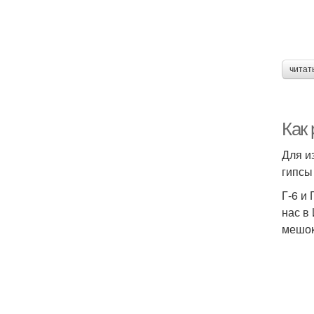
читат
Как 
Для и
гипсы
Г-6 и
нас в 
мешок