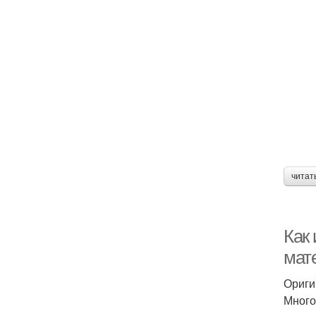
читат
Как
мат
Ориги
Много