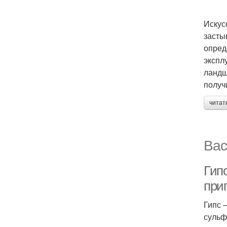
Искус
засты
опред
экспл
ландш
получ
читат
Вас
Гип
при
Гипс 
сульф