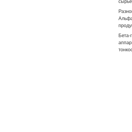
сырье
Разно
Альфа
проду
Бета-
аппар
тонко