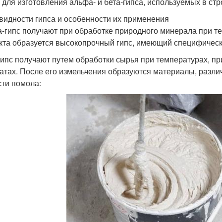
 для изготовления альфа- и бета-гипса, используемых в стр
видности гипса и особенности их применения
-гипс получают при обработке природного минерала при т
кта образуется высокопрочный гипс, имеющий специфическ
гипс получают путем обработки сырья при температурах, п
атах. После его измельчения образуются материалы, разли
сти помола: