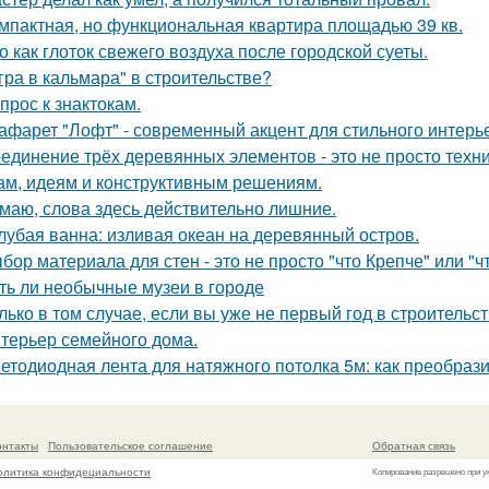
мпактная, но функциональная квартира площадью 39 кв.
о как глоток свежего воздуха после городской суеты.
гра в кальмара" в строительстве?
прос к знактокам.
афарет "Лофт" - современный акцент для стильного интерь
единение трёх деревянных элементов - это не просто техн
м, идеям и конструктивным решениям.
маю, слова здесь действительно лишние.
лубая ванна: изливая океан на деревянный остров.
бор материала для стен - это не просто "что Крепче" или "ч
ть ли необычные музеи в городе
лько в том случае, если вы уже не первый год в строительств
терьер семейного дома.
етодиодная лента для натяжного потолка 5м: как преобраз
онтакты
Пользовательское соглашение
Обратная связь
олитика конфидециальности
Копирование разрешено при у