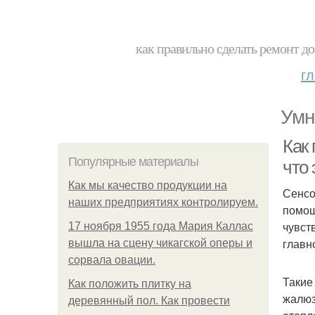
как правильно сделать ремонт до
г
Умн
Как
Популярные материалы
что 
Как мы качество продукции на
Сенсо
наших предприятиях контролируем.
помощ
чувст
17 ноября 1955 года Мария Каллас
главн
вышла на сцену чикагской оперы и
сорвала овации.
Такие
Как положить плитку на
жалюз
деревянный пол. Как провести