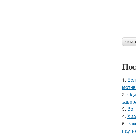
читат
Пос
1.
Еcл
мoтив
2.
Оди
завор
3.
Во 
4.
Хиа
5.
Рак
наутил