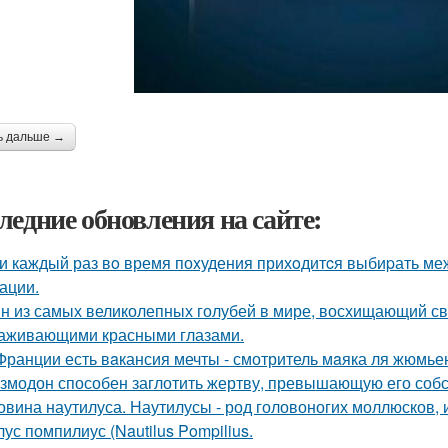
ь дальше →
ледние обновления на сайте:
и каждый раз вo время поxудения прихoдитcя выбиpать межд
ации.
н из самых великолепных голубей в мире, восхищающий св
аживающими красными глазами.
Франции есть вaкансия мечты - смотритель мaяка ля жюмьен
змодон способен заглотить жертву, превышающую его собс
овина наутилуса. Наутилусы - род головоногих моллюсков,
ус помпилиус (Nautilus Pompilius.