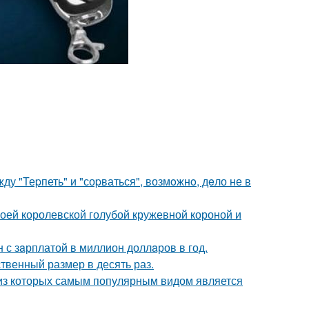
у "Теpпеть" и "соpваться", возмoжнo, дeло не в
оей королевской голубой кружевной короной и
 с зaрплатой в миллион доллaров в год.
твенный размер в десять раз.
 из которых самым популярным видом является