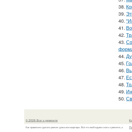
38.
Ко
39.
Эт
40.
"И
41.
Во
42.
Тр
43.
Со
форма
44.
Ду
45.
Го
46.
Вы
47.
Ес
48.
То
49.
Ин
50.
Св
© 2026 Все о ремонте
К
П
Как правильно сделать ремонт дома или квартиры. Всё что необходимо знать о ремонте, а