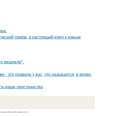
ера.
ический приём, а настоящий ключ к новым
то дешевле".
е - это правило у вас, что называется, в крови.
ить ваше пространство
казании обратной гиперссылки.