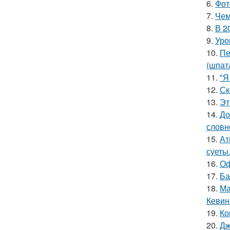
6.
Фот
7.
Чем
8.
В 2
9.
Уро
10.
Пе
(шпат
11.
"Я
12.
Ск
13.
Эт
14.
До
словн
15.
Ат
суеты
16.
Оф
17.
Ба
18.
Ма
Кевин
19.
Ко
20.
Дж