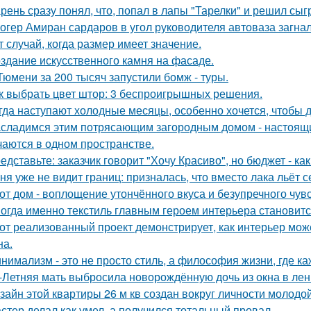
рень сразу понял, что, попал в лапы "Тарелки" и решил сыг
огер Амиран сардаров в угол руководителя автоваза загнал
т случай, когда размер имеет значение.
здание искусственного камня на фасаде.
Тюмени за 200 тысяч запустили бомж - туры.
к выбрать цвет штор: 3 беспроигрышных решения.
гда наступают холодные месяцы, особенно хочется, чтобы 
сладимся этим потрясающим загородным домом - настоящи
чаются в одном пространстве.
едставьте: заказчик говорит "Хочу Красиво", но бюджет - ка
ня уже не видит границ: призналась, что вместо лака льёт 
от дом - воплощение утончённого вкуса и безупречного чувс
огда именно текстиль главным героем интерьера становитс
от реализованный проект демонстрирует, как интерьер мож
на.
нимализм - это не просто стиль, а философия жизни, где ка
-Летняя мать выбросила новорождённую дочь из окна в лен
зайн этой квартиры 26 м кв создан вокруг личности молодой
стер делал как умел, а получился тотальный провал.