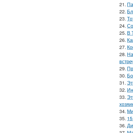
21.
Па
22.
Бл
23.
То
24.
Со
25.
В 
26.
Ка
27.
Ко
28.
На
встре
29.
Пр
30.
Бо
31.
Эт
32.
Ин
33.
Эт
хозяи
34.
Ми
35.
15
36.
Ди
37.
Ма