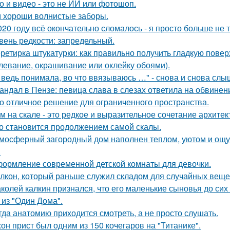
о и видео - это не ИИ или фотошоп.
 хороши волнистые заборы.
020 году всё окончательно сломалось - я просто больше не 
вень редкости: запредельный.
ретирка штукатурки: как правильно получить гладкую пов
левание, окрашивание или оклейку обоями).
 ведь понимала, во что ввязываюсь …" - снова и снова слы
андал в Пензе: певица слава в слезах ответила на обвинен
о отличное решение для ограниченного пространства.
м на скале - это редкое и выразительное сочетание архите
о становится продолжением самой скалы.
мосферный загородный дом наполнен теплом, уютом и ощу
.
ормление современной детской комнаты для девочки.
лкон, который раньше служил складом для случайных вещей,
колей калкин признался, что его маленькие сыновья до сих 
 из "Один Дома".
гда анатомию приходится смотреть, а не просто слушать.
он прист был одним из 150 кочегаров на "Титанике".