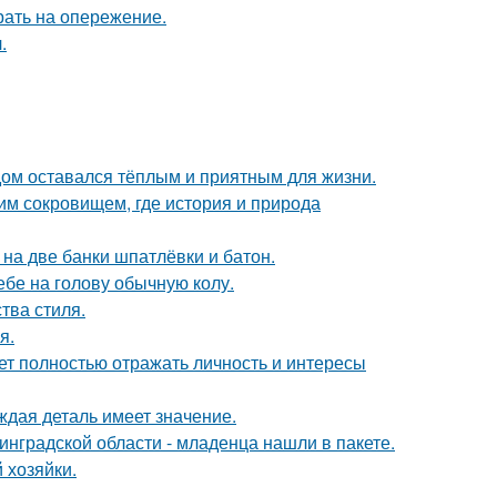
рать на опережение.
.
дом оставался тёплым и приятным для жизни.
м сокровищем, где история и природа
к на две банки шпатлёвки и батон.
себе на голову обычную колу.
тва стиля.
я.
ет полностью отражать личность и интересы
ждая деталь имеет значение.
инградской области - младенца нашли в пакете.
 хозяйки.