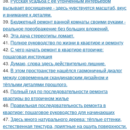
38.
Русская усадьба с её утончённым интерьером
вызывает восхищение - здесь чувствуется масштаб, вкус
и внимание к деталям.
39.
Бюджетный ремонт ванной комнаты своими руками -
реальное преображение без больших вложений.
40.
Эта дача стереотипы ломает.
41.
Полное руководство по жизни в квартире и ремонту
42.
С чего начать ремонт в квартире-вторичке:
пошаговая инструкция
43.
Думаю, слова здесь действительно лишние.
44.
В этом пространстве нашёлся гармоничный диалог
между современным скандинавским дизайном и
тёплыми деталями прошлого.
45.
Полный гид по последовательности ремонта
квартиры во вторичном жилье
46.
Правильная последовательность ремонта в
квартире: пошаговое руководство для начинающих
47.
Здесь много натурального дерева: тёплые оттенки,
естественная текстура, приятные на ощупь поверхности.