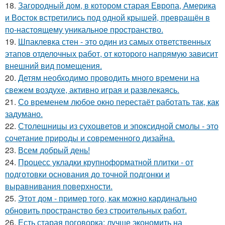
18.
Загородный дом, в котором старая Европа, Америка
и Восток встретились под одной крышей, превращён в
по-настоящему уникальное пространство.
19.
Шпаклевка стен - это один из самых ответственных
этапов отделочных работ, от которого напрямую зависит
внешний вид помещения.
20.
Детям необходимо проводить много времени на
свежем воздухе, активно играя и развлекаясь.
21.
Со временем любое окно перестаёт работать так, как
задумано.
22.
Столешницы из сухоцветов и эпоксидной смолы - это
сочетание природы и современного дизайна.
23.
Всем добрый день!
24.
Процесс укладки крупноформатной плитки - от
подготовки основания до точной подгонки и
выравнивания поверхности.
25.
Этот дом - пример того, как можно кардинально
обновить пространство без строительных работ.
26.
Есть старая поговорка: лучше экономить на