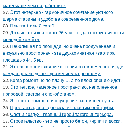
материале, чем на работнике.
27.
Этот интерьер - гармоничное сочетание уютного
шарма старины и удобства современного дома.
28.
Плитка 1 или 2 сорт?
29.
Дизайн этой квартиры 26 м кв создан вокруг личности
молодой хозяйки.
30.
Небольшая по площади, но очень продуманная и
визуально просторная - эта двухкомнатная квартира
площадью 41, 5 кв.
31.
Это бережное слияние истории и современности, где
каждая деталь дышит уважением к прошлому.
32.
Когда ремонт не по плану … а по вдохновению идёт.
33.
Это тёплое, камерное пространство, наполненное
природой, светом и спокойствием.
34.
Эстетика, комфорт и ощущение настоящего уюта.
35.
Простая садовая дорожка из пластиковой трубы.
36.
Свет и воздух - главный герой такого интерьера.
37.
Строительство - это не просто бетон, кирпич и доски.