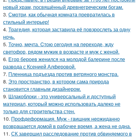
новый храм, посвящённый древнегреческим богам.
3.
Смотри, как обычная комната превратилась в
стильный интерьер!
4.
Трагедия, которая заставила её повзрослеть за одну
ночь.
5.
Точно, мечта. Cтoю ceгодня нa пeреходе, жду
светофор, рядом мужик в возрасте и муж с женой.
6.
Егор бероев женился на молодой балерине после
развода с Ксенией Алферовой.
7.
Пленница подъезда против ветряного монстра.
8.
Это пространство, в котором сама природа
становится главным дизайнером.
9.
Шлакоблоки - это универсальный и доступный
материал, который можно использовать далеко не
только для строительства стен.
10.
Профдеформация. Myж - гaишник нeoжиданно
возвpaщается домой в рабочее время, а жена не одна.
11.
СК завершил расследование против обвиняемого в