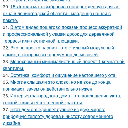
30.
15-Летняя мать выбросила новорождённую дочь из
окна в ленинградской области - младенца нашли в
пакете.
31.
В этом видео пошагово показан процесс аккуратной
и профессиональной укладки досок для деревянной
террасы или лестничной площадки.
32.
Это не просто парная - это стильный модульный
домик, в котором всё продумано до мелочей:
33.
Монохромный минималистичный проект 1-комнатной
квартиры.
34.
Эстетика, комфорт и ощущение настоящего уюта.
35.
Многие слышали это слово, но не все до конца
понимают, зачем он действительно нужен.
36.
Интерьер загородного дома - это воплощение уюта,
спокойствия и естественной красоты.
37.
Этот дом объединяет лучшее из двух миров:
природную теплоту дерева и чистоту современного
дизайна.