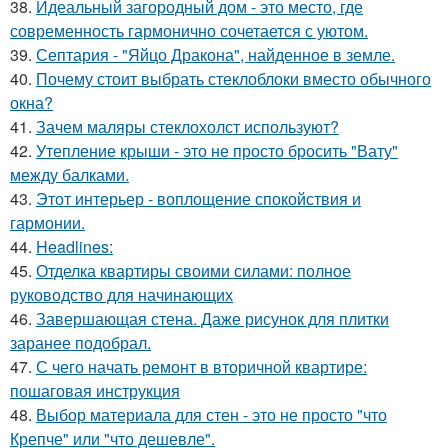
38.
Идеальный загородный дом - это место, где
современность гармонично сочетается с уютом.
39.
Септария - "Яйцо Дракона", найденное в земле.
40.
Почему стоит выбрать стеклоблоки вместо обычного
окна?
41.
Зачем маляры стеклохолст используют?
42.
Утепление крыши - это не просто бросить "Вату"
между балками.
43.
Этот интерьер - воплощение спокойствия и
гармонии.
44.
Headlines:
45.
Отделка квартиры своими силами: полное
руководство для начинающих
46.
Завершающая стена. Даже рисунок для плитки
заранее подобрал.
47.
С чего начать ремонт в вторичной квартире:
пошаговая инструкция
48.
Выбор материала для стен - это не просто "что
Крепче" или "что дешевле".