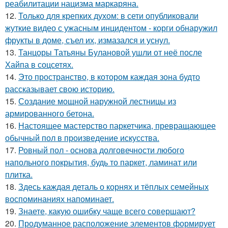
реабилитации нацизма маркаряна.
12.
Только для крепких духом: в сети опубликовали
жуткие видео с ужасным инцидентом - корги обнаружил
фрукты в доме, съел их, измазался и уснул.
13.
Танцоры Татьяны Булановой ушли от неё после
Хайпа в соцсетях.
14.
Это пространство, в котором каждая зона будто
рассказывает свою историю.
15.
Создание мощной наружной лестницы из
армированного бетона.
16.
Настоящее мастерство паркетчика, превращающее
обычный пол в произведение искусства.
17.
Ровный пол - основа долговечности любого
напольного покрытия, будь то паркет, ламинат или
плитка.
18.
Здесь каждая деталь о корнях и тёплых семейных
воспоминаниях напоминает.
19.
Знаете, какую ошибку чаще всего совершают?
20.
Продуманное расположение элементов формирует