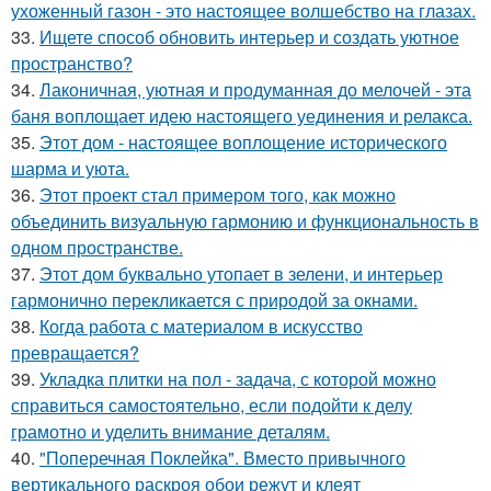
ухоженный газон - это настоящее волшебство на глазах.
33.
Ищете способ обновить интерьер и создать уютное
пространство?
34.
Лаконичная, уютная и продуманная до мелочей - эта
баня воплощает идею настоящего уединения и релакса.
35.
Этот дом - настоящее воплощение исторического
шарма и уюта.
36.
Этот проект стал примером того, как можно
объединить визуальную гармонию и функциональность в
одном пространстве.
37.
Этот дом буквально утопает в зелени, и интерьер
гармонично перекликается с природой за окнами.
38.
Когда работа с материалом в искусство
превращается?
39.
Укладка плитки на пол - задача, с которой можно
справиться самостоятельно, если подойти к делу
грамотно и уделить внимание деталям.
40.
"Поперечная Поклейка". Вместо привычного
вертикального раскроя обои режут и клеят