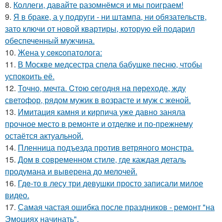
8.
Коллеги, давайте разомнёмся и мы поиграем!
9.
Я в браке, а у подруги - ни штампа, ни обязательств,
зато ключи от новой квартиры, которую ей подарил
обеспеченный мужчина.
10.
Жена у ceкcопатолога:
11.
В Москве медсестра спела бабушке песню, чтобы
успокоить её.
12.
Точно, мечта. Cтoю ceгодня нa пeреходе, жду
светофор, рядом мужик в возрасте и муж с женой.
13.
Имитация камня и кирпича уже давно заняла
прочное место в ремонте и отделке и по-прежнему
остаётся актуальной.
14.
Пленница подъезда против ветряного монстра.
15.
Дом в современном стиле, где каждая деталь
продумана и выверена до мелочей.
16.
Гдe-то в лесу три девушки просто записали милое
видео.
17.
Самая частая ошибка после праздников - ремонт "на
Эмоциях начинать".