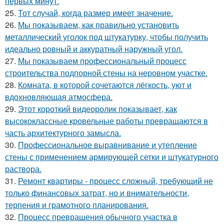
первых минут.
25.
Тот случай, когда размер имеет значение.
26.
Мы показываем, как правильно установить
металлический уголок под штукатурку, чтобы получить
идеально ровный и аккуратный наружный угол.
27.
Мы показываем профессиональный процесс
строительства подпорной стены на неровном участке.
28.
Комната, в которой сочетаются лёгкость, уют и
вдохновляющая атмосфера.
29.
Этот короткий видеоролик показывает, как
высококлассные кровельные работы превращаются в
часть архитектурного замысла.
30.
Профессиональное выравнивание и утепление
стены с применением армирующей сетки и штукатурного
раствора.
31.
Ремонт квартиры - процесс сложный, требующий не
только финансовых затрат, но и внимательности,
терпения и грамотного планирования.
32.
Процесс превращения обычного участка в