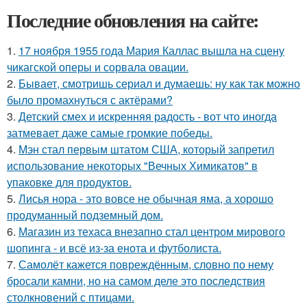
Последние обновления на сайте:
1.
17 ноября 1955 года Мария Каллас вышла на сцену
чикагской оперы и сорвала овации.
2.
Бывает, смотришь сериал и думаешь: ну как так можно
было промахнуться с актёрами?
3.
Детский смех и искренняя радость - вот что иногда
затмевает даже самые громкие победы.
4.
Мэн стал первым штатом США, который запретил
использование некоторых "Вечных Химикатов" в
упаковке для продуктов.
5.
Лисья нора - это вовсе не обычная яма, а хорошо
продуманный подземный дом.
6.
Магазин из техаса внезапно стал центром мирового
шопинга - и всё из-за енота и футболиста.
7.
Самолёт кажется повреждённым, словно по нему
бросали камни, но на самом деле это последствия
столкновений с птицами.