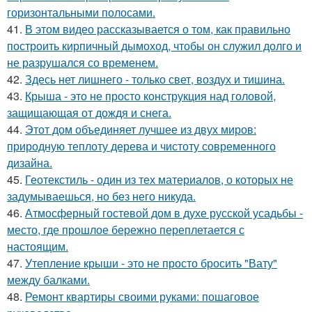
горизонтальными полосами.
41.
В этом видео рассказывается о том, как правильно
построить кирпичный дымоход, чтобы он служил долго и
не разрушался со временем.
42.
Здесь нет лишнего - только свет, воздух и тишина.
43.
Крыша - это не просто конструкция над головой,
защищающая от дождя и снега.
44.
Этот дом объединяет лучшее из двух миров:
природную теплоту дерева и чистоту современного
дизайна.
45.
Геотекстиль - один из тех материалов, о которых не
задумываешься, но без него никуда.
46.
Атмосферный гостевой дом в духе русской усадьбы -
место, где прошлое бережно переплетается с
настоящим.
47.
Утепление крыши - это не просто бросить "Вату"
между балками.
48.
Ремонт квартиры своими руками: пошаговое