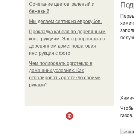
Под
Сочетание цветов: зеленый и
бежевый
Первы
Мы делаем септик из еврокубов.
химич
запол
Прокладка кабеля по деревянным
получ
конструкциям. Электропроводка в
деревянном доме: пошаговая
инструкция с фото
Чем полировать оргстекло в
домашних условиях. Как
отполировать оргстекло своими
руками?
Химич
Чтобы
газов
читат