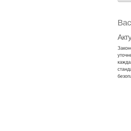
Вас
Акт
Закон
уточн
кажда
станд
безоп