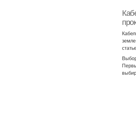
Кабе
про
Кабел
земле
стать
Выбор
Первы
выбир