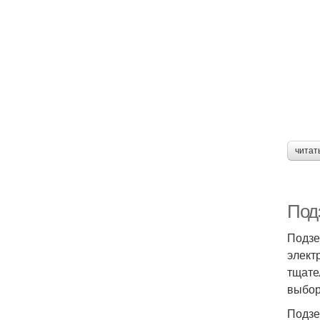
читат
Подз
Подзе
элект
тщате
выбор
Подзе