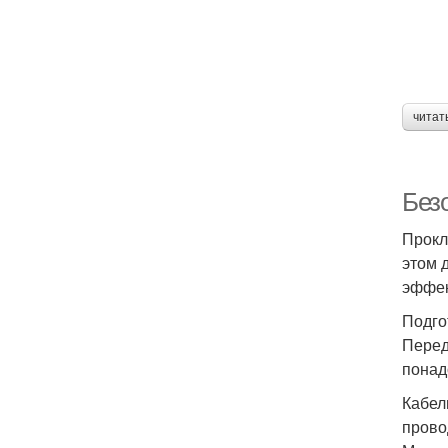
читат
Без
Прокл
этом 
эффек
Подго
Перед
понад
Кабел
прово