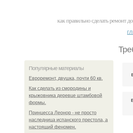
как правильно сделать ремонт до
г
Тре
Популярные материалы
Евроремонт, двушка, почти 60 кв.
Как сделать из смородины и
крыжовника деревце штамбовой
формы.
Принцесса Леонор - не просто
наследница испанского престола, а
настоящий феномен.