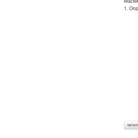
Маски
1. Оп
читат