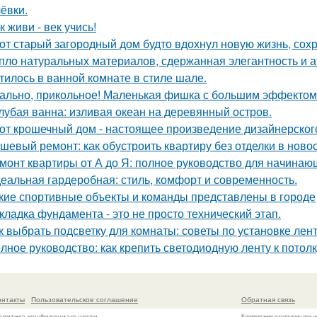
ёвки.
к живи - век учись!
от старый загородный дом будто вдохнул новую жизнь, сох
пло натуральных материалов, сдержанная элегантность и а
тилось в ванной комнате в стиле шале.
ально, прикольное! Маленькая фишка с большим эффектом
лубая ванна: изливая океан на деревянный остров.
от крошечный дом - настоящее произведение дизайнерского
шевый ремонт: как обустроить квартиру без отделки в ново
монт квартиры от А до Я: полное руководство для начинаю
еальная гардеробная: стиль, комфорт и современность.
кие спортивные объекты и команды представлены в городе
кладка фундамента - это не просто технический этап.
к выбрать подсветку для комнаты: советы по установке лен
лное руководство: как крепить светодиодную ленту к потолк
онтакты
Пользовательское соглашение
Обратная связь
олитика конфидециальности
Копирование разрешено при у