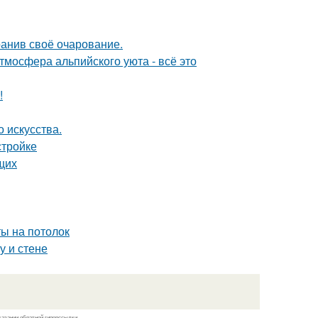
ранив своё очарование.
тмосфера альпийского уюта - всё это
!
 искусства.
стройке
щих
ты на потолок
у и стене
казании обратной гиперссылки.