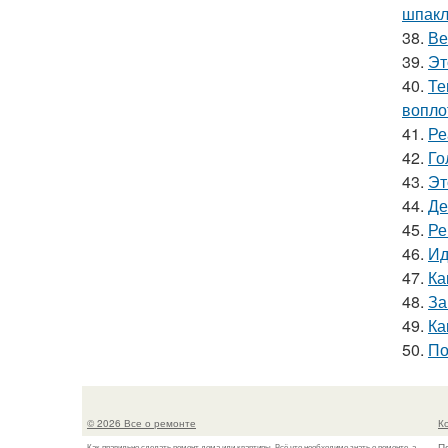
шпакл
38.
Ве
39.
Эт
40.
Те
вопло
41.
Ре
42.
Го
43.
Эт
44.
Де
45.
Ре
46.
Ид
47.
Ка
48.
За
49.
Ка
50.
По
© 2026 Все о ремонте
К
П
Как правильно сделать ремонт дома или квартиры. Всё что необходимо знать о ремонте, а