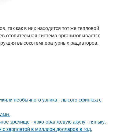
, так как в них находится тот же тепловой
аев отопительная система организовывается
струкция высокотемпературных радиаторов,
жили необычного узника - лысого сфинкса с
ками.
ное зрелище - ярко-оранжевую акулу - няньку.
 с зaрплатой в миллион доллaров в год.