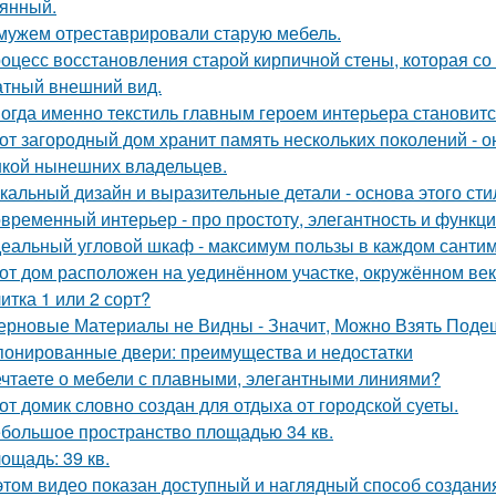
янный.
мужем отреставрировали старую мебель.
оцесс восстановления старой кирпичной стены, которая со
атный внешний вид.
огда именно текстиль главным героем интерьера становитс
от загородный дом хранит память нескольких поколений - о
кой нынешних владельцев.
кальный дизайн и выразительные детали - основа этого сти
временный интерьер - про простоту, элегантность и функц
еальный угловой шкаф - максимум пользы в каждом сантим
от дом расположен на уединённом участке, окружённом в
итка 1 или 2 сорт?
ерновые Материалы не Видны - Значит, Можно Взять Поде
онированные двери: преимущества и недостатки
чтаете о мебели с плавными, элегантными линиями?
от домик словно создан для отдыха от городской суеты.
большое пространство площадью 34 кв.
ощадь: 39 кв.
этом видео показан доступный и наглядный способ создан