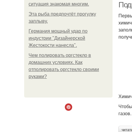
Под
ситуация знакомая многим.
Эта рыба предпочтёт прогулку
Первы
заплыву.
химич
запол
Германия мощный удар по
получ
индустрии "Дизайнерской
Жестокости нанесла".
Чем полировать оргстекло в
домашних условиях. Как
отполировать оргстекло своими
руками?
Химич
Чтобы
газов
читат