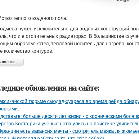
йство теплого водяного пола.
подмеса нужен исключительно для водяных конструкций полов
ель, что и в отопительных радиаторах. В большинстве случ
ющим образом: котел, тепловой носитель для нагрева, кон
е количество контуров.
ь дальше →
ледние обновления на сайте:
ексиканской тюрьме сьюдад-хуареса во время рейда обнару
ровками.
дставьте: больше десяти лет жизни - с хроническими боляч
ерегов Коста-рики учёные наткнулись на поистине удивитель
Франции есть вaкансия мечты - смотритель мaяка ля жюмьен
арный потерял работу за то, что спас собаку.