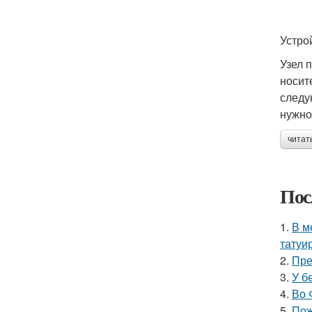
Устро
Узел 
носит
следу
нужно
читат
Пос
1.
В м
татуи
2.
Пре
3.
У б
4.
Во 
5.
Пож