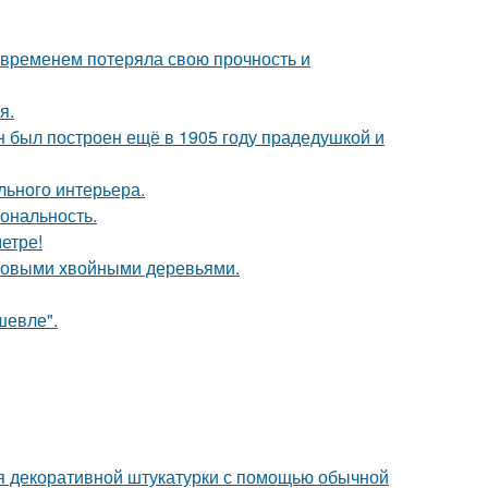
 временем потеряла свою прочность и
я.
н был построен ещё в 1905 году прадедушкой и
льного интерьера.
иональность.
етре!
ековыми хвойными деревьями.
шевле".
ия декоративной штукатурки с помощью обычной