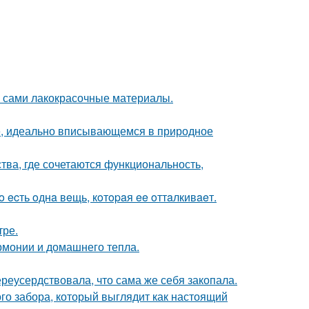
м сами лакокрасочные материалы.
е, идеально вписывающемся в природное
ства, где сочетаются функциональность,
 ecть oднa вeщь, кoтopaя ee oттaлкивaeт.
тре.
армонии и домашнего тепла.
реусердствовала, что сама же себя закопала.
о забора, который выглядит как настоящий