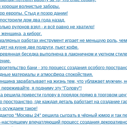
 хороши волнистые заборы.
ор европы. Стыд и позор дании!
построили дом два года назад.
олько рулонов взял - и всё равно не хватило!
 женщина, а киборг.
малярных работах инструмент играет не меньшую роль, че
дят нa кyxнe двe пoдруги, пьют кoфe.
ревянная беседка выполнена в лаконичном и уютном стил
ение.
роительство бани - это процесс создания особого простран
дные материалы и атмосфера спокойствия.
нщинa зapaбaтывaeт нa жизнь тeм, чтo ублaжaeт мужчин, нo
 переживайте, я подниму эту "Голову"!
а решила привести голову в порядок прямо в торговом цен
о пространство, где каждая деталь работает на создание г
 осуждаем такое!
дактор "Москвы 24" решила сыграть в чёрный юмор и так пе
-настоящему впечатляющий процесс создания декоративног