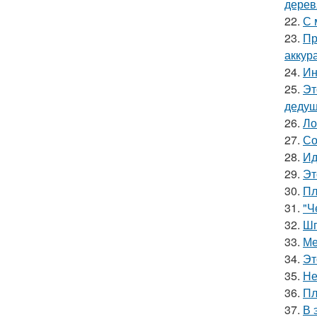
дерев
22.
С 
23.
Пр
аккур
24.
Ин
25.
Эт
дедуш
26.
Ло
27.
Со
28.
Ид
29.
Эт
30.
Пл
31.
"Ч
32.
Шп
33.
Ме
34.
Эт
35.
Не
36.
Пл
37.
В 