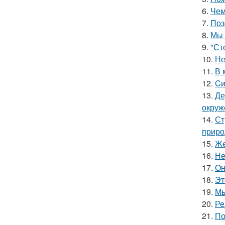
6.
Чем
7.
Поз
8.
Мы 
9.
"Ст
10.
Не
11.
В 
12.
Cи
13.
Де
окруж
14.
Ст
приро
15.
Жe
16.
Не
17.
Он
18.
Эт
19.
Мы
20.
Ре
21.
По