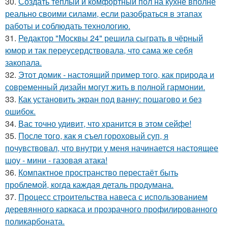
30.
Создать тёплый и комфортный пол на кухне вполне
реально своими силами, если разобраться в этапах
работы и соблюдать технологию.
31.
Редактор "Москвы 24" решила сыграть в чёрный
юмор и так переусердствовала, что сама же себя
закопала.
32.
Этот домик - настоящий пример того, как природа и
современный дизайн могут жить в полной гармонии.
33.
Как установить экран под ванну: пошагово и без
ошибок.
34.
Вас точно удивит, что хранится в этом сейфе!
35.
После того, как я съел гороховый суп, я
почувствовал, что внутри у меня начинается настоящее
шоу - мини - газовая атака!
36.
Компактное пространство перестаёт быть
проблемой, когда каждая деталь продумана.
37.
Процесс строительства навеса с использованием
деревянного каркаса и прозрачного профилированного
поликарбоната.