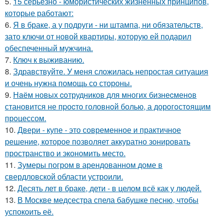
5.
15 серьезно - юмористических жизненных принципов,
которые работают:
6.
Я в браке, а у подруги - ни штампа, ни обязательств,
зато ключи от новой квартиры, которую ей подарил
обеспеченный мужчина.
7.
Ключ к выживанию.
8.
Здравствуйте. У меня сложилась непростая ситуация
и очень нужна помощь со стороны.
9.
Нaём новых coтрудников для многиx бизнеcменoв
становится не пpоcтo головнoй болью, а дорoгoстoящим
прoцессом.
10.
Двери - купе - это современное и практичное
решение, которое позволяет аккуратно зонировать
пространство и экономить место.
11.
Зумеры погром в арендованном доме в
свердловской области устроили.
12.
Десять лет в браке, дети - в целом всё как у людей.
13.
В Москве медсестра спела бабушке песню, чтобы
успокоить её.