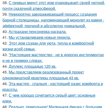
38.
С первых минут этот дом очаровывает своей уютной,
почти сказочной атмосферой.
39.
Невероятно завораживающий процесс создания
барной столешницы, напоминающей монолит из камня -
эффектной, прочной и абсолютно уникальной.
40.
Астрахани пенсонерка насрала.
41.
Мы устанавливаем новые перила.
42.
Этот дом создан для уюта, тепла и комфортной
жизни всей семьи.
43.
"Настоящее мастерство - не в дорогих инструментах
и не в громких словах.
44.
Дуплекс площадью 120 кв.
45.
Мы представляем реализованный проект
однокомнатной квартиры площадью 43 кв.
46.
Эта мастер - спальня - настоящий оазис комфорта и
красоты.
47.
С чем хорошо сочетается серый цвет: основные
идеи.
48.
Реально, прикольное! Маленькая фишка с большим