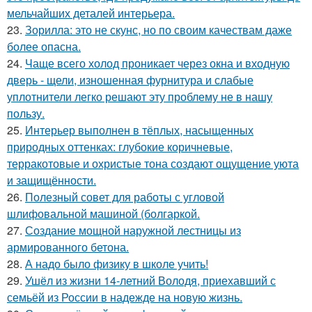
мельчайших деталей интерьера.
23.
Зорилла: это не скунс, но по своим качествам даже
более опасна.
24.
Чаще всего холод проникает через окна и входную
дверь - щели, изношенная фурнитура и слабые
уплотнители легко решают эту проблему не в нашу
пользу.
25.
Интерьер выполнен в тёплых, насыщенных
природных оттенках: глубокие коричневые,
терракотовые и охристые тона создают ощущение уюта
и защищённости.
26.
Полезный совет для работы с угловой
шлифовальной машиной (болгаркой.
27.
Создание мощной наружной лестницы из
армированного бетона.
28.
А надо было физику в школе учить!
29.
Ушёл из жизни 14-летний Володя, приехавший с
семьёй из России в надежде на новую жизнь.