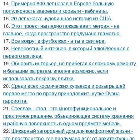
14.
Примерно 600 лет назад в Европе большую
популярность завоевали кровати - кабинеты.
15.
20 лет ужаса: чудовищная история из США.
16.
Этот проект наглядно показывает: метраж - не
главное, когда пространство продумано грамотно.
17.
Все вокруг в футболках - а ты в свитере.
18.
Невероятный интерьер, в который влюбляешься с
первого взгляда.
19.
Обновить интерьер, не прибегая к сложному ремонту
и большим затратам, вполне возможно, если
использовать покраску плитки.
20.
Среди всех космических курьезов и розыгрышей
первое место по праву принадлежит шутке Оуэна
гарриотта.
21.
Стеллаж - стол - это многофункциональное и
практичное решение, объединяющее систему хранения
и рабочую поверхность в одном предмете мебели.
22.
Шикарный загородный дом для комфортной жизни -
это пространство, где продумано всё: от архитектуры до