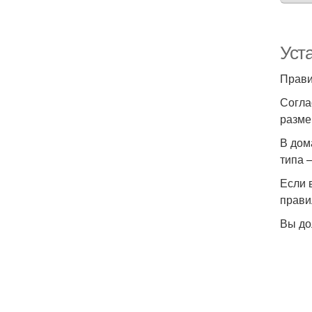
Уст
Прави
Согла
разме
В дом
типа 
Если 
прави
Вы до