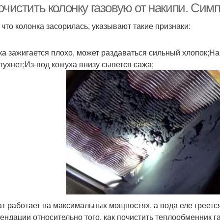
 очистить колонку газовую от накипи. Си
, что колонка засорилась, указывают такие признаки:
ка зажигается плохо, может раздаваться сильный хлопок;Наг
 тухнет;Из-под кожуха внизу сыпется сажа;
ат работает на максимальных мощностях, а вода еле греетс
ендации относительно того, как почистить теплообменник г