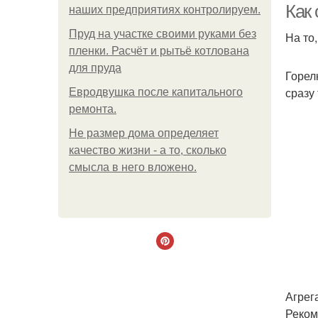
Как
наших предприятиях контролируем.
Пруд на участке своими руками без
На то
пленки. Расчёт и рытьё котлована
для пруда
Горел
сразу
Евродвушка после капитального
ремонта.
Не размер дома определяет
качество жизни - а то, сколько
смысла в него вложено.
Агрег
Реком