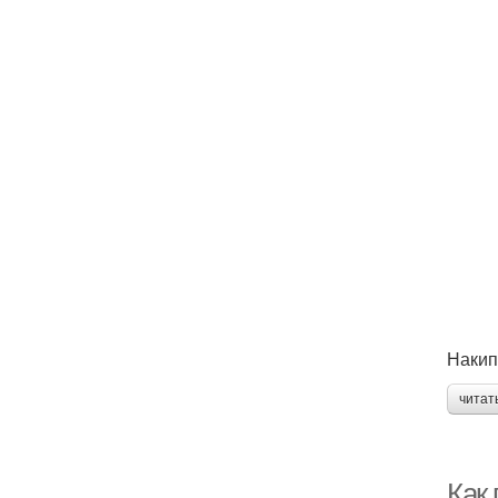
Накип
читат
Как 