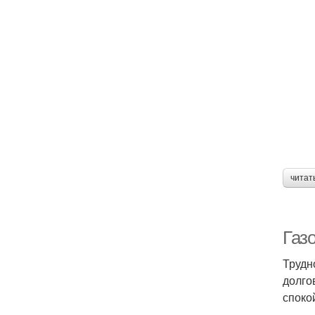
читат
Газ
Трудн
долго
споко