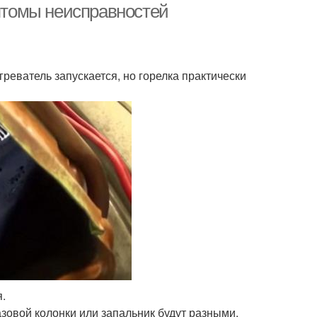
мптомы неисправностей
реватель запускается, но горелка практически
я.
азовой колонки или запальник будут разными,