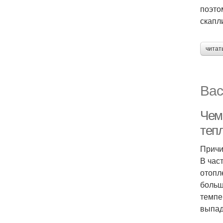
поэто
скапл
читат
Вас
Чем
теп
Причи
В час
отопл
больш
темпе
выпад