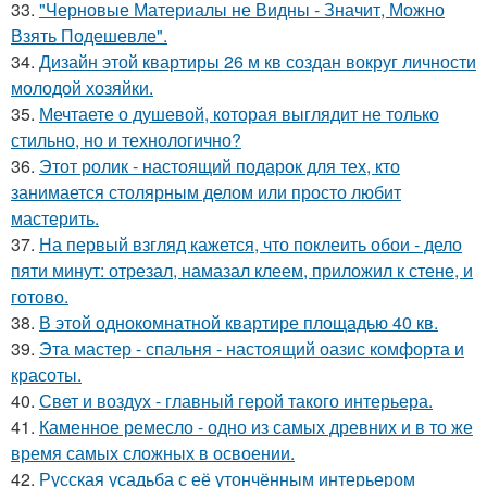
33.
"Черновые Материалы не Видны - Значит, Можно
Взять Подешевле".
34.
Дизайн этой квартиры 26 м кв создан вокруг личности
молодой хозяйки.
35.
Мечтаете о душевой, которая выглядит не только
стильно, но и технологично?
36.
Этот ролик - настоящий подарок для тех, кто
занимается столярным делом или просто любит
мастерить.
37.
На первый взгляд кажется, что поклеить обои - дело
пяти минут: отрезал, намазал клеем, приложил к стене, и
готово.
38.
В этой однокомнатной квартире площадью 40 кв.
39.
Эта мастер - спальня - настоящий оазис комфорта и
красоты.
40.
Свет и воздух - главный герой такого интерьера.
41.
Каменное ремесло - одно из самых древних и в то же
время самых сложных в освоении.
42.
Русская усадьба с её утончённым интерьером