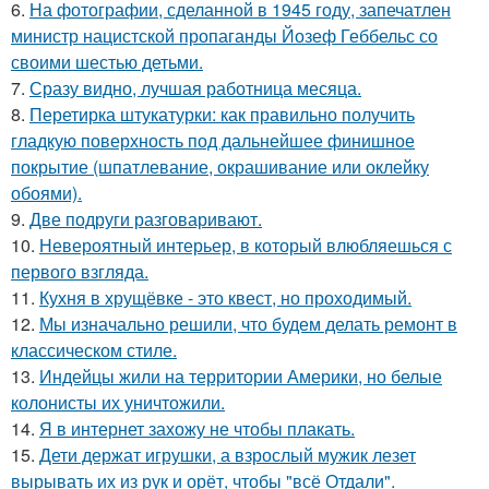
6.
На фотографии, сделанной в 1945 году, запечатлен
министр нацистской пропаганды Йозеф Геббельс со
своими шестью детьми.
7.
Сразу видно, лучшая работница месяца.
8.
Перетирка штукатурки: как правильно получить
гладкую поверхность под дальнейшее финишное
покрытие (шпатлевание, окрашивание или оклейку
обоями).
9.
Две подруги разговаривают.
10.
Невероятный интерьер, в который влюбляешься с
первого взгляда.
11.
Кухня в хрущёвке - это квест, но проходимый.
12.
Мы изначально решили, что будем делать ремонт в
классическом стиле.
13.
Индейцы жили на территории Америки, но белые
колонисты их уничтожили.
14.
Я в интернет захожу не чтобы плакать.
15.
Дети держат игрушки, а взрослый мужик лезет
вырывать их из рук и орёт, чтобы "всё Отдали".