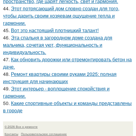
пространство, где царят лёгкость, свет и гармония.
44.
Этот потрясающий дом словно создан для того,
чтобы дарить своим хозяевам ощущение тепла и
гармонии.
45.
Вот это настоящий плотницкий талант!
46.
Эта спальня в загородном доме создана для
мальчика, сочетая уют, функциональность и
индивидуальность.
47.
Как обновить дорожки или отремонтировать бетон на
даче.
48.
Ремонт квартиры своими руками 2025: полная
инструкция для начинающих
49.
Этот интерьер - воплощение спокойствия и
гармонии.
50.
Какие спортивные объекты и команды представлены
в городе
© 2026 Все о ремонте
Контакты
Пользовательское соглашение