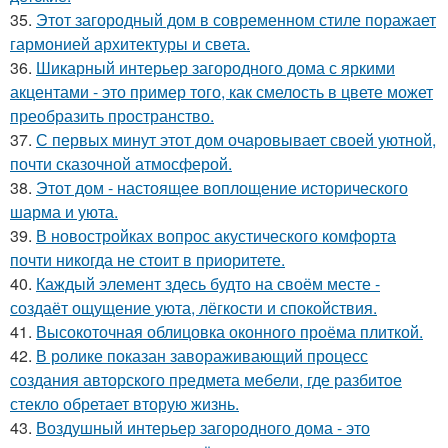
35.
Этот загородный дом в современном стиле поражает
гармонией архитектуры и света.
36.
Шикарный интерьер загородного дома с яркими
акцентами - это пример того, как смелость в цвете может
преобразить пространство.
37.
С первых минут этот дом очаровывает своей уютной,
почти сказочной атмосферой.
38.
Этот дом - настоящее воплощение исторического
шарма и уюта.
39.
В новостройках вопрос акустического комфорта
почти никогда не стоит в приоритете.
40.
Каждый элемент здесь будто на своём месте -
создаёт ощущение уюта, лёгкости и спокойствия.
41.
Высокоточная облицовка оконного проёма плиткой.
42.
В ролике показан завораживающий процесс
создания авторского предмета мебели, где разбитое
стекло обретает вторую жизнь.
43.
Воздушный интерьер загородного дома - это