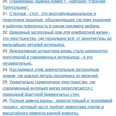
20.
Планировка: ошибка номер 1 - нарушен "Рабочий
Треугольник".
21.
Стеллаж - стол - это многофункциональное и
практичное решение, объединяющее систему хранения
и рабочую поверхность в одном предмете мебели.
22.
Шикарный загородный дом для комфортной жизни -
это пространство, где продумано всё: от архитектуры до
мельчайших деталей интерьера.
23.
Декоративная штукатурка вновь стала невероятно
популярной в современных интерьерах - и это
неудивительно.
24.
Насладимся этим замечательным загородным
домом, где каждая деталь продумана до мелочей.
25.
Удивительно гармоничное пространство, где
современный интерьер мягко переплетается с
природной фактурой бревенчатых стен.
26.
Полная замена ванны - дорогостоящий и трудоёмкий
процесс, который часто требует демонтажа плитки и
масштабного ремонта ванной комнаты.