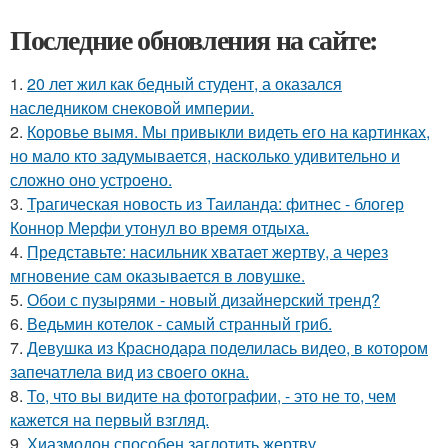
Последние обновления на сайте:
1.
20 лет жил как бедный студент, а оказался
наследником снековой империи.
2.
Коровье вымя. Мы привыкли видеть его на картинках,
но мало кто задумывается, насколько удивительно и
сложно оно устроено.
3.
Трагическая новость из Таиланда: фитнес - блогер
Коннор Мерфи утонул во время отдыха.
4.
Представьте: насильник хватает жертву, а через
мгновение сам оказывается в ловушке.
5.
Обои с пузырями - новый дизайнерский тренд?
6.
Ведьмин котелок - самый странный гриб.
7.
Девушка из Краснодара поделилась видео, в котором
запечатлела вид из своего окна.
8.
То, что вы видите на фотографии, - это не то, чем
кажется на первый взгляд.
9.
Хиазмодон способен заглотить жертву,