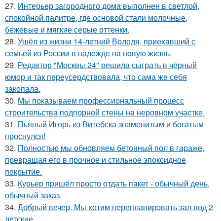
27.
Интерьер загородного дома выполнен в светлой,
спокойной палитре, где основой стали молочные,
бежевые и мягкие серые оттенки.
28.
Ушёл из жизни 14-летний Володя, приехавший с
семьёй из России в надежде на новую жизнь.
29.
Редактор "Москвы 24" решила сыграть в чёрный
юмор и так переусердствовала, что сама же себя
закопала.
30.
Мы показываем профессиональный процесс
строительства подпорной стены на неровном участке.
31.
Пьяный Игорь из Витебска знаменитым и богатым
проснулся!
32.
Полностью мы обновляем бетонный пол в гараже,
превращая его в прочное и стильное эпоксидное
покрытие.
33.
Курьер пришёл просто отдать пакет - обычный день,
обычный заказ.
34.
Добрый вечер. Мы хотим перепланировать зал под 2
детские.