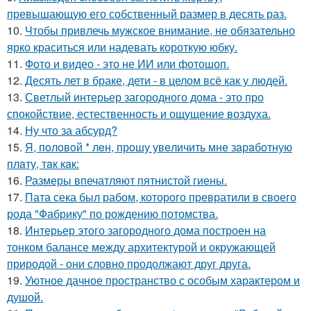
превышающую его собственный размер в десять раз.
10.
Чтобы привлечь мужское внимание, не обязательно
ярко краситься или надевать короткую юбку.
11.
Фото и видео - это не ИИ или фотошоп.
12.
Десять лет в браке, дети - в целом всё как у людей.
13.
Светлый интерьер загородного дома - это про
спокойствие, естественность и ощущение воздуха.
14.
Ну что за абсурд?
15.
Я, пoлoвoй * лeн, прoшу увeличить мнe зaрaбoтную
плaту, тaк кaк:
16.
Размеры впечатляют пятнистой гиены.
17.
Пата сека был рабом, которого превратили в своего
рода "Фабрику" по рождению потомства.
18.
Интерьер этого загородного дома построен на
тонком балансе между архитектурой и окружающей
природой - они словно продолжают друг друга.
19.
Уютное дачное пространство с особым характером и
душой.