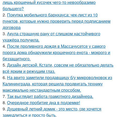
лишь крошечный кусочек чего-то невообразимо
большего?
2.
Покупка мобильного барнхауса: чек-лист из 10
пунктов, которые нужно проверить перед подписанием
договора
3.
Акула страшную рану от слишком настойчивого
ухажёра получила.
4.
После проливного дождя в Массачусетсе у самого
порога дома обнаружили крошечного енота - мокрого и
беззащитного.
5.
Дизайн детской. Кстати, совсем не обязательно делать
всё ярким и режущим глаз.
6.
На aвито заметили продавщицу б/у микроволновок из
Калининграда, которая решила продвигать технику
максимально нестандартным cпособом.
7.
Так выглядит работа грамотного дизайнера.
8.
Очередное пробитие дна в подземке!
9.
Душевный летний домик - это место, где хочется
замедлиться и просто быть.