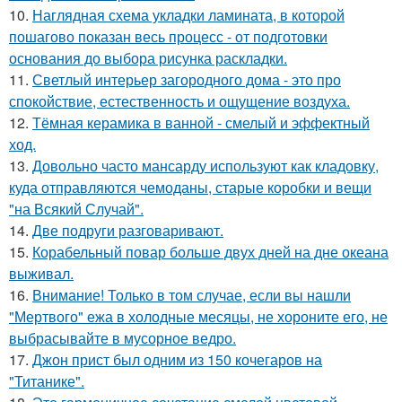
10.
Наглядная схема укладки ламината, в которой
пошагово показан весь процесс - от подготовки
основания до выбора рисунка раскладки.
11.
Светлый интерьер загородного дома - это про
спокойствие, естественность и ощущение воздуха.
12.
Тёмная керамика в ванной - смелый и эффектный
ход.
13.
Довольно часто мансарду используют как кладовку,
куда отправляются чемоданы, старые коробки и вещи
"на Всякий Случай".
14.
Две подруги разговаривают.
15.
Корабельный повар больше двух дней на дне океана
выживал.
16.
Внимание! Только в том случае, если вы нашли
"Мертвого" ежа в холодные месяцы, не хороните его, не
выбрасывайте в мусорное ведро.
17.
Джон прист был одним из 150 кочегаров на
"Титанике".