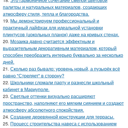
18.
Это гармоничное сочетание смелой цветовой
палитры и натуральных материалов, создающих
атмосферу стиля, тепла и благородства.
19.
Мы демонстрируем профессиональный и
практичный лайфхак для идеальной установки
плинтусов (цокольных планок) даже на кривых стенах.
20.
Мозаика давно считается эффектным и
выразительным декоративным материалом, который
способен преобразить интерьер буквально за несколько
дней.
21.
Сколько раз бывало: уровень новый, а пузырёк всё
равно "Стреляет" в сторону?
22.
Школьники сломали парту и разнесли школьный
кабинет в Мариуполе.
23.
Светлые оттенки визуально расширяют
пространство, наполняют его мягким сиянием и создают
атмосферу абсолютного спокойствия.
24.
Создание деревянной конструкции для террасы.
25.
Процесс строительства навеса с использованием