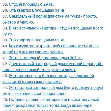
35.
Студия площадью 29 кв.
36.
Эта квартира площадью 34 кв.
37.
Самодельный ролик для отжима губки - просто,
быстро и удобно.
38.
В этой стильной квартире - студии площадью всего
32 кв.
39.
Эта квартира площадью 62 кв.
40.
Как аккуратно закрыть трубы в ванной: съёмный
короб под плитку своими руками.
41.
Этот загородный дом площадью 305 кв.
42.
Двухэтажный загородный дом с уютной верандой -
воплощение спокойствия, уюта и вкуса.
43.
Этот интерьер - о балансе между сдержанной
классикой и смелыми деталями.
44.
Этот старый загородный дом будто вдохнул новую
жизнь, сохранив своё очарование.
45.
Истинно успешный интерьер или архитектурный
проект рождается только тогда, когда дизайнер и