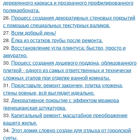
деревянного каркаса и прозрачного профилированного
поликарбоната.
26.
Процесс создания декоративных стеновых покрытий
с помощью специальных текстурных валиков.
27.
Всем добрый день!
28.
Ёлка из остатков трубы после ремонта.
29.
Восстановление угла плинтуса: быстро, просто и
аккуратно.
30.
Процесс создания душевого поддона, облицованного
плиткой - одного из самых ответственных и технически
сложных этапов при отделке ванной комнаты.
31.
Представьте: ремонт закончен, плитка уложена,
стены ровные, всё выглядит идеально.
32.
Декоративное покрытие с эффектом мрамора
(венецианская штукатурка.
33.
Капитальный ремонт: масштабное преображение
вашего жилья.
34.
Этот домик словно создан для отдыха от городской
суеты.