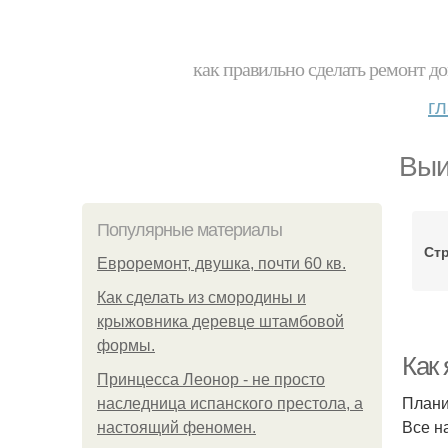
как правильно сделать ремонт до
г
Выи
Популярные материалы
Ст
Евроремонт, двушка, почти 60 кв.
Как сделать из смородины и
крыжовника деревце штамбовой
формы.
Как 
Принцесса Леонор - не просто
Плани
наследница испанского престола, а
Все н
настоящий феномен.