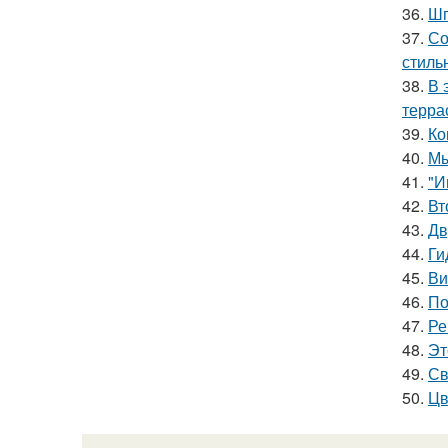
36.
Шп
37.
Со
стиль
38.
В 
терра
39.
Ко
40.
Мы
41.
"И
42.
Вт
43.
Дв
44.
Ги
45.
Ви
46.
По
47.
Ре
48.
Эт
49.
Св
50.
Цв