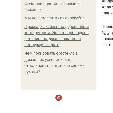
квадр
Сочетание цветов: зеленый и
когда
бежевый
плани
Мы делаем септик из еврокубов.
Первы
Прокладка кабеля по деревянным
будущ
конструкциям. Электропроводка в
проко
деревянном доме: пошаговая
и эст
инструкция с фото
Чем полировать оргстекло в
домашних условиях. Как
отполировать оргстекло своими
руками?