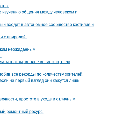
ктов.
по изучению общения между человеком и
рый входит в автономное сообщество кастилия и
и с природой.
аким неожиданным.
.
им затратам, вполне возможно, если
обив все рекорды по количеству зрителей.
если на первый взгляд они кажутся лишь
ечности, простоте в уходе и отличным
ный ремонтный ресурс.