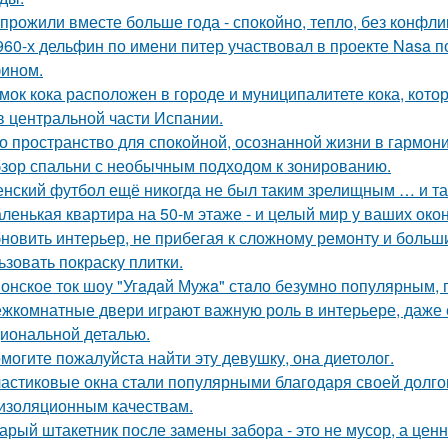
прожили вместе больше года - спокойно, тепло, без конфли
960-х дельфин по имени питер участвовал в проекте Nasa 
ином.
мок кока расположен в городе и муниципалитете кока, кото
в центральной части Испании.
о пространство для спокойной, осознанной жизни в гармони
зор спальни с необычным подходом к зонированию.
нский футбол ещё никогда не был таким зрелищным … и т
ленькая квартира на 50-м этаже - и целый мир у ваших окон
новить интерьер, не прибегая к сложному ремонту и больш
ьзовать покраску плитки.
онское ток шоу "Угaдaй Мужa" стaло безумно популярным, п
жкомнатные двери играют важную роль в интерьере, даже 
иональной деталью.
могите пожалуйста найти эту девушку, она диетолог.
астиковые окна стали популярными благодаря своей долгов
изоляционным качествам.
арый штакетник после замены забора - это не мусор, а цен