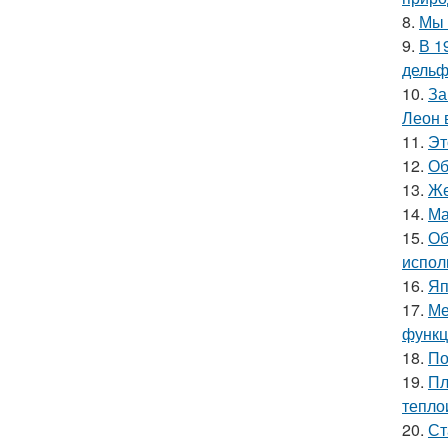
8.
Мы 
9.
В 1
дельф
10.
За
Леон 
11.
Эт
12.
Об
13.
Же
14.
Ма
15.
Об
испол
16.
Яп
17.
Ме
функц
18.
По
19.
Пл
тепло
20.
Ст