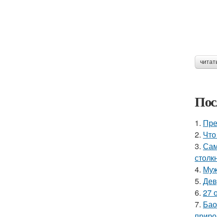
читат
Пос
1.
Пре
2.
Что
3.
Сам
столк
4.
Муж
5.
Дев
6.
27 
7.
Бао
приро