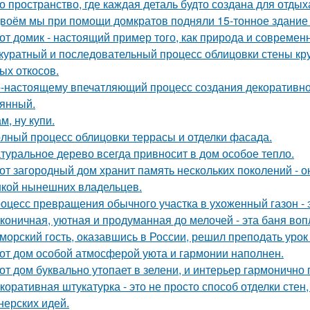
о пространство, где каждая деталь будто создана для отдых
воём мы при помощи домкратов подняли 15-тонное здание 
от домик - настоящий пример того, как природа и современ
куратный и последовательный процесс облицовки стены к
ых откосов.
-настоящему впечатляющий процесс создания декоративног
янный.
м, ну купи.
лный процесс облицовки террасы и отделки фасада.
туральное дерево всегда привносит в дом особое тепло.
от загородный дом хранит память нескольких поколений - о
кой нынешних владельцев.
оцесс превращения обычного участка в ухоженный газон - 
коничная, уютная и продуманная до мелочей - эта баня во
морский гость, оказавшись в России, решил преподать уро
от дом особой атмосферой уюта и гармонии наполнен.
от дом буквально утопает в зелени, и интерьер гармонично 
коративная штукатурка - это не просто способ отделки сте
нерских идей.