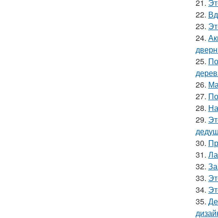
21.
Эт
22.
Вд
23.
Эт
24.
Ак
дверн
25.
По
дерев
26.
Ма
27.
По
28.
На
29.
Эт
дедуш
30.
Пр
31.
Ла
32.
За
33.
Эт
34.
Эт
35.
Де
дизай