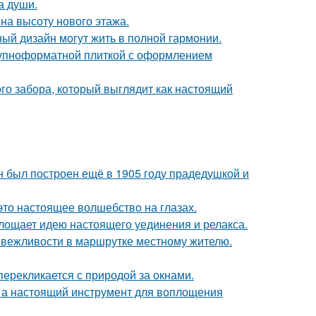
а души.
на высоту нового этажа.
ный дизайн могут жить в полной гармонии.
рупноформатной плиткой с оформлением
о забора, который выглядит как настоящий
н был построен ещё в 1905 году прадедушкой и
это настоящее волшебство на глазах.
площает идею настоящего уединения и релакса.
к вежливости в маршрутке местному жителю.
перекликается с природой за окнами.
н, а настоящий инструмент для воплощения