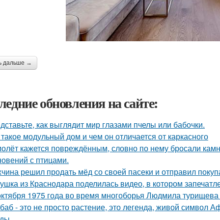
ь дальше →
ледние обновления на сайте:
дставьте, как выглядит мир глазами пчелы или бабочки.
 такое модульный дом и чем он отличается от каркасного
олёт кажется повреждённым, словно по нему бросали камни
новений с птицами.
чина решил продать мёд со своей пасеки и отправил покупа
ушка из Краснодара поделилась видео, в котором запечатле
октября 1975 года во время многоборья Людмила турищева
баб - это не просто растение, это легенда, живой символ 
ды.