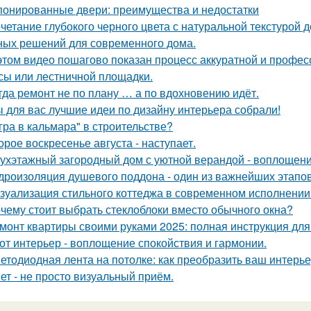
онированные двери: преимущества и недостатки
четание глубокого черного цвета с натуральной текстурой 
ных решений для современного дома.
этом видео пошагово показан процесс аккуратной и профес
сы или лестничной площадки.
гда ремонт не по плану … а по вдохновению идёт.
 для вас лучшие идеи по дизайну интерьера собрали!
гра в кальмара" в строительстве?
орое воскресенье августа - наступает.
ухэтажный загородный дом с уютной верандой - воплощение
дроизоляция душевого поддона - один из важнейших этапов
зуализация стильного коттеджа в современном исполнении 
чему стоит выбрать стеклоблоки вместо обычного окна?
монт квартиры своими руками 2025: полная инструкция дл
от интерьер - воплощение спокойствия и гармонии.
етодиодная лента на потолке: как преобразить ваш интерь
ет - не просто визуальный приём.