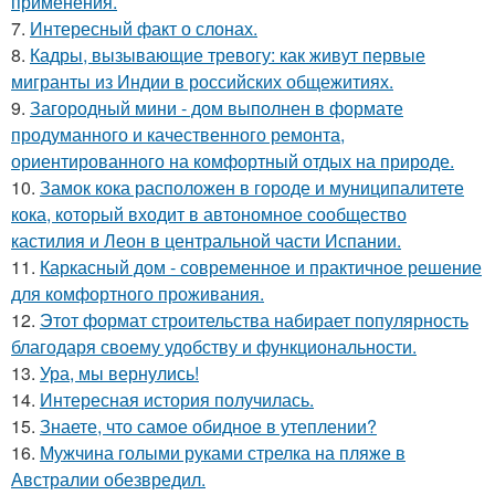
применения.
7.
Интересный факт о слонах.
8.
Кадры, вызывающие тревогу: как живут первые
мигранты из Индии в российских общежитиях.
9.
Загородный мини - дом выполнен в формате
продуманного и качественного ремонта,
ориентированного на комфортный отдых на природе.
10.
Замок кока расположен в городе и муниципалитете
кока, который входит в автономное сообщество
кастилия и Леон в центральной части Испании.
11.
Каркасный дом - современное и практичное решение
для комфортного проживания.
12.
Этот формат строительства набирает популярность
благодаря своему удобству и функциональности.
13.
Ура, мы вернулись!
14.
Интересная история получилась.
15.
Знаете, что самое обидное в утеплении?
16.
Мужчина голыми руками стрелка на пляже в
Австралии обезвредил.