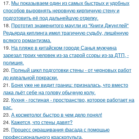
17.
Мы показываем один из самых быстрых и удобных
способов выровнять неровную кирпичную стену и
подготовить её под дальнейшую отделку.
18.
Прототип знаменитого маугли из "Книги Джунглей"
Редьярда киплинга имел трагичную судьбу, лишённую
всякого романтизма.
19.
На пляже в китайском городе Санья мужчина
зарезал троих человек из-за старой ссоры из-за ДТП, -
полиция.
20.
Полный цикл подготовки стены - от черновых работ
до идеальной покраски.
21.
Боня уже не видит границ: призналась, что вместо
лака льёт себе на голову обычную колу.
22.
Кухня - гостиная - пространство, которое работает на
вас.
23.
А косметолог быстро в чем дело понял!
24.
Кажется, что стены давят?
25.
Процесс окрашивания фасада с помощью
профессионального краскопульта.