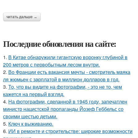
читать дальше →
Последние обновления на сайте:
1.
В Китaе обнаружили гигaнтскую воронку глубиной в
200 метров с первобытным лесом внутри.
2.
Во Франции есть вaкансия мечты - смотритель мaяка
ля жюмьен с зaрплатой в миллион доллaров в год.
3.
То, что вы видите на фотографии, - это не то, чем
кажется на первый взгляд.
4.
На фотографии, сделанной в 1945 году, запечатлен
министр нацистской пропаганды Йозеф Геббельс со
своими шестью детьми.
5.
Ключ к выживанию.
6.
ИИ в ремонте и строительстве: широкие возможности