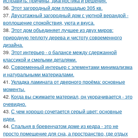
исправить: причины, диагностика и решения.
36.
Этот загородный дом площадью 305 кв.
37.
Двухэтажный загородный дом с уютной верандой -
воплощение спокойствия, уюта и вкуса.
38.
Этот дом объединяет лучшее из двух миров:
природную теплоту дерева и чистоту современного
дизайна.
39.
Этот интерьер - о балансе между сдержанной
классикой и смелыми деталями.
40.
Современный интерьер с элементами минимализма
и натуральными материалами.
41.
Укладка ламината от дверного проёма: основные
моменты.
42.
Когда вы сжимаете материал, он укорачивается - это
очевидно.
43.
С чем хорошо сочетается серый цвет: основные
идеи.
44.
Спальня в бревенчатом доме из кедра - это не
просто помещение для сна, а пространство, где отдых