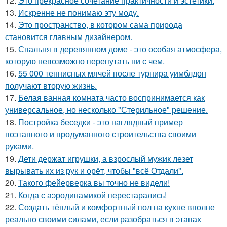
12.
Это прекрасное сочетание практичности и эстетики.
13.
Искренне не понимаю эту моду.
14.
Это пространство, в котором сама природа
становится главным дизайнером.
15.
Спальня в деревянном доме - это особая атмосфера,
которую невозможно перепутать ни с чем.
16.
55 000 теннисных мячей после турнира уимблдон
получают вторую жизнь.
17.
Белая ванная комната часто воспринимается как
универсальное, но несколько "Стерильное" решение.
18.
Постройка беседки - это наглядный пример
поэтапного и продуманного строительства своими
руками.
19.
Дети держат игрушки, а взрослый мужик лезет
вырывать их из рук и орёт, чтобы "всё Отдали".
20.
Такого фейерверка вы точно не видели!
21.
Когда с аэродинамикой перестарались!
22.
Создать тёплый и комфортный пол на кухне вполне
реально своими силами, если разобраться в этапах