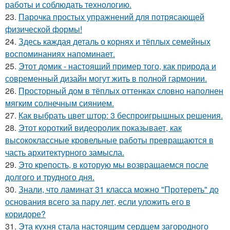
работы и соблюдать технологию.
23.
Парочка простых упражнений для потрясающей
физической формы!
24.
Здесь каждая деталь о корнях и тёплых семейных
воспоминаниях напоминает.
25.
Этот домик - настоящий пример того, как природа и
современный дизайн могут жить в полной гармонии.
26.
Просторный дом в тёплых оттенках словно наполнен
мягким солнечным сиянием.
27.
Как выбрать цвет штор: 3 беспроигрышных решения.
28.
Этот короткий видеоролик показывает, как
высококлассные кровельные работы превращаются в
часть архитектурного замысла.
29.
Это крепость, в которую мы возвращаемся после
долгого и трудного дня.
30.
Знали, что ламинат 31 класса можно "Протереть" до
основания всего за пару лет, если уложить его в
коридоре?
31.
Эта кухня стала настоящим сердцем загородного