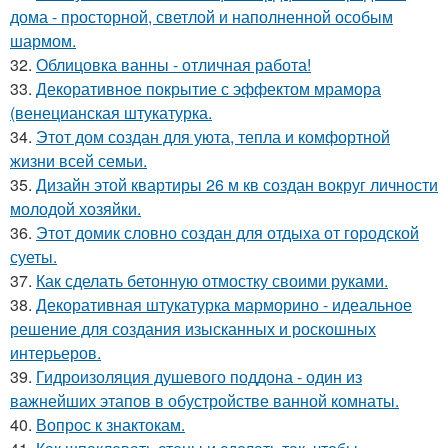
дома - просторной, светлой и наполненной особым
шармом.
32.
Облицовка ванны - отличная работа!
33.
Декоративное покрытие с эффектом мрамора
(венецианская штукатурка.
34.
Этот дом создан для уюта, тепла и комфортной
жизни всей семьи.
35.
Дизайн этой квартиры 26 м кв создан вокруг личности
молодой хозяйки.
36.
Этот домик словно создан для отдыха от городской
суеты.
37.
Как сделать бетонную отмостку своими руками.
38.
Декоративная штукатурка марморино - идеальное
решение для создания изысканных и роскошных
интерьеров.
39.
Гидроизоляция душевого поддона - один из
важнейших этапов в обустройстве ванной комнаты.
40.
Вопрос к знактокам.