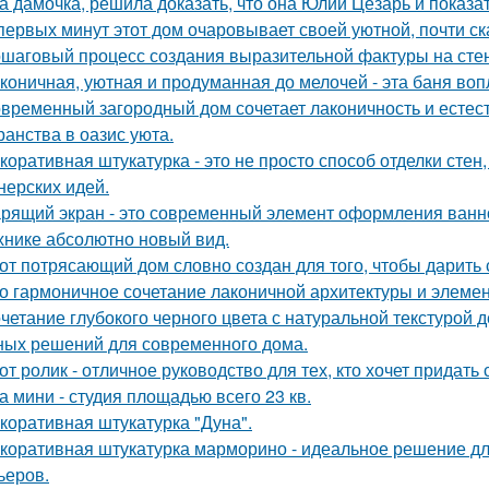
а дамочка, решила доказать, что она Юлий Цезарь и показат
первых минут этот дом очаровывает своей уютной, почти с
шаговый процесс создания выразительной фактуры на сте
коничная, уютная и продуманная до мелочей - эта баня во
временный загородный дом сочетает лаконичность и естес
ранства в оазис уюта.
коративная штукатурка - это не просто способ отделки сте
нерских идей.
рящий экран - это современный элемент оформления ванн
хнике абсолютно новый вид.
от потрясающий дом словно создан для того, чтобы дарить
о гармоничное сочетание лаконичной архитектуры и элемен
четание глубокого черного цвета с натуральной текстурой 
ных решений для современного дома.
от ролик - отличное руководство для тех, кто хочет придать
а мини - студия площадью всего 23 кв.
коративная штукатурка "Дуна".
коративная штукатурка марморино - идеальное решение д
ьеров.