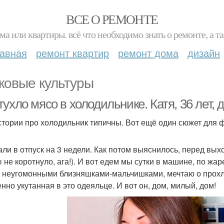
ВСЕ О РЕМОНТЕ
ма или квартиры. всё что необходимо знать о ремонте, а
лавная
ремонт квартир
ремонт дома
дизайн
ковые культуры
ухло мясо в холодильнике. Катя, 36 лет,
стории про холодильник типичны. Вот ещё один сюжет для 
ли в отпуск на 3 недели. Как потом выяснилось, перед вых
ы не коротнуло, ага!). И вот едем мы сутки в машине, по ж
 неугомонными близняшками-мальчишками, мечтаю о прохл
нно укутанная в это одеяльце. И вот он, дом, милый, дом!