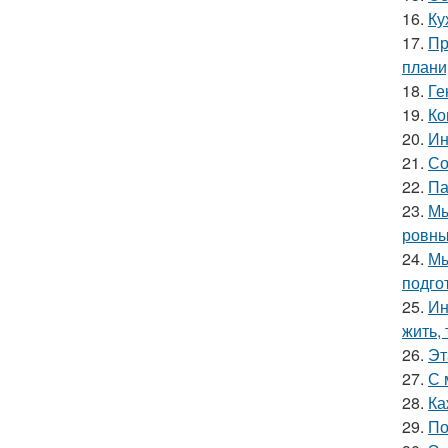
16.
Ку
17.
Пр
плани
18.
Ге
19.
Ко
20.
Ин
21.
Со
22.
Па
23.
Мы
ровны
24.
Мы
подго
25.
Ин
жить, 
26.
Эт
27.
С 
28.
Ка
29.
По