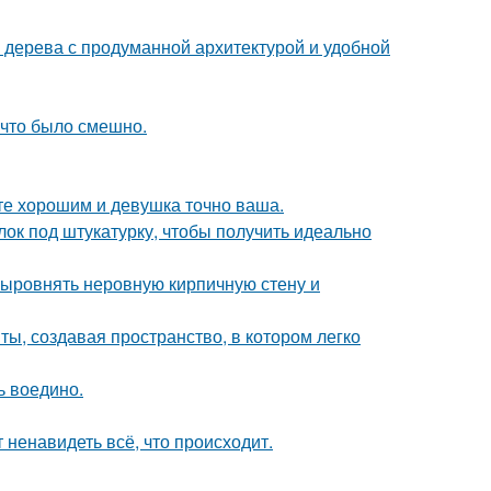
 дерева с продуманной архитектурой и удобной
 что было смешно.
ете хорошим и девушка точно ваша.
лок под штукатурку, чтобы получить идеально
ыровнять неровную кирпичную стену и
ы, создавая пространство, в котором легко
ь воедино.
 ненавидеть всё, что происходит.