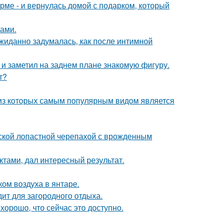
рме - и вернулась домой с подарком, который
ками.
жиданно задумалась, как после интимной
 заметил на заднем плане знакомую фигуру.
т?
 из которых самым популярным видом является
йской лопастной черепахой с врожденным
ктами, дал интересный результат.
ком воздуха в янтаре.
дит для загородного отдыха.
хорошо, что сейчас это доступно.