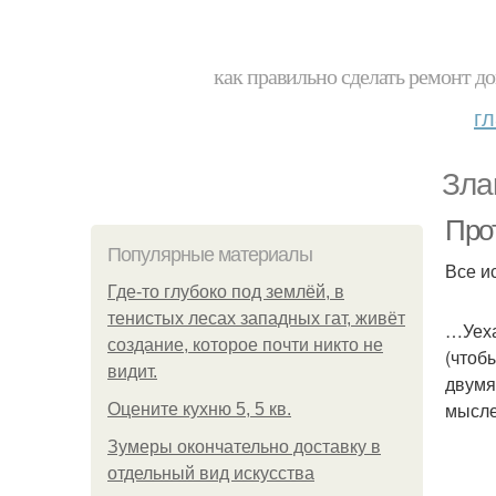
как правильно сделать ремонт до
г
Зла
Прот
Популярные материалы
Все и
Где-то глубоко под землёй, в
тенистых лесах западных гат, живёт
…Уеха
создание, которое почти никто не
(чтоб
видит.
двумя
мысле
Оцените кухню 5, 5 кв.
Зумеры окончательно доставку в
отдельный вид искусства