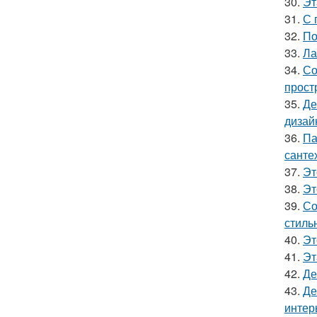
30.
Эт
31.
С 
32.
По
33.
Ла
34.
Со
прост
35.
Де
дизай
36.
Па
санте
37.
Эт
38.
Эт
39.
Со
стиль
40.
Эт
41.
Эт
42.
Де
43.
Де
интер