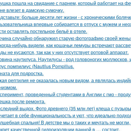
ушка пошла на свидание с парнем, который работает на фе
 не влезет в дамскую сумочку.
дставьте: больше десяти лет жизни - с хроническими боляч
ьзовательница впервые собирается в отпуск с мужем и нео
сти оставлять постельное бельё в отеле.
чина случайно обнаружил старую фотографию своей жены и
когда-нибудь видели, как кошачьи лемуры встречают рассве
ды не кусаются, так как у них отсутствует ротовой аппарат.
овина наутилуса. Наутилусы - род головоногих моллюсков,
ус помпилиус (Nautilus Pompilius.
ната для подростка.
кая рептилия не оказалась новым видом, а являлась инди
низмом.
сперимент, проведенный студентами в Англии с гмо - проду
ешка после ремонта.
следний выдох. Фото древнего (35 млн лет) клеща с пузырь
четает в себе функциональность и уют, что идеально подхо
лшебная спальня! В детстве мы о таких и мечтать не могли, 
крет качественной гидроизоляции ванной в … состоит.