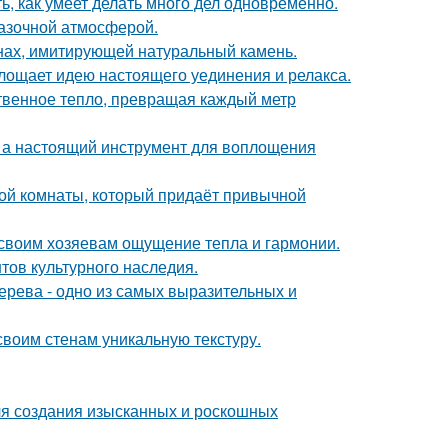
ь, как умеет делать много дел одновременно.
казочной атмосферой.
нах, имитирующей натуральный камень.
площает идею настоящего уединения и релакса.
твенное тепло, превращая каждый метр
н, а настоящий инструмент для воплощения
ой комнаты, который придаёт привычной
 своим хозяевам ощущение тепла и гармонии.
тов культурного наследия.
дерева - одно из самых выразительных и
 своим стенам уникальную текстуру.
ля создания изысканных и роскошных