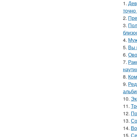
1.
Дев
точно
2.
Пре
3.
Пол
близо
4.
Муж
5.
Вы 
6.
Ово
7.
Рак
наутил
8.
Ком
9.
Ред
альби
10.
Эк
11.
Тр
12.
По
13.
Со
14.
Во
15.
Се