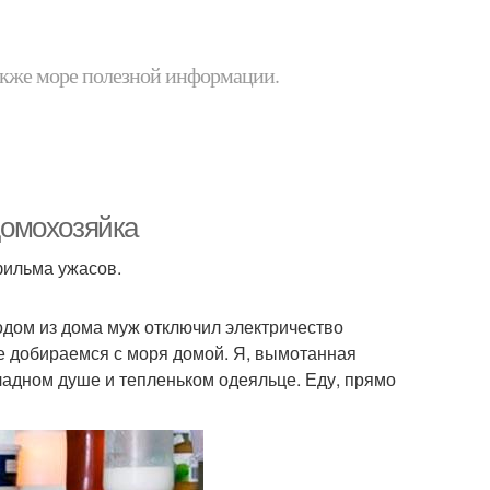
 также море полезной информации.
 домохозяйка
фильма ужасов.
одом из дома муж отключил электричество
аре добираемся с моря домой. Я, вымотанная
адном душе и тепленьком одеяльце. Еду, прямо