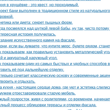
хня в хрущёвке - это квест, но проходимый.
оект бани выполнен в традиционном стиле из натурального
ровкой.
нетика или диета: секрет пышных форм.
гда посмеялся над шуткой левой бабы, ну так, чисто потому
тересная история получилась.
здание искусственного камня на фасаде.
рни, если вы думаете, что купите мерс, будете рядом, стан
 показываем, как правильно установить металлический уго
й и аккуратный наружный угол.
 показываем один из самых быстрых и удобных способов в
товить её под дальнейшую отделку.
терьер сочетает классическую основу и современные акцент
творить и отдыхать.
а кухня - настоящее сердце дома, где уют и эстетика слилис
мужем отреставрировали старую мебель.
ждый подросток, живя с родителями, со временем, начинает
лный процесс облицовки террасы и отделки фасада.