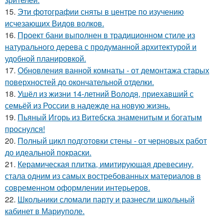
15.
Эти фотографии сняты в центре по изучению
исчезающих Видов волков.
16.
Проект бани выполнен в традиционном стиле из
натурального дерева с продуманной архитектурой и
удобной планировкой.
17.
Обновления ванной комнаты - от демонтажа старых
поверхностей до окончательной отделки.
18.
Ушёл из жизни 14-летний Володя, приехавший с
семьёй из России в надежде на новую жизнь.
19.
Пьяный Игорь из Витебска знаменитым и богатым
проснулся!
20.
Полный цикл подготовки стены - от черновых работ
до идеальной покраски.
21.
Керамическая плитка, имитирующая древесину,
стала одним из самых востребованных материалов в
современном оформлении интерьеров.
22.
Школьники сломали парту и разнесли школьный
кабинет в Мариуполе.