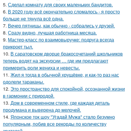
5.
Сделал комнату для своих маленьких бандитов.
6.
В 2020 году всё окончательно сломалось - я просто
больше не тянула всё одна.
7.
Вечер пятницы, как обычно - собрались у друзей.
8.
Сразу видно, лучшая работница месяца.
9.
Мастер-класс по взаимовыручке: подруга всегда
прикроет тыл.
10.
В саратовском дворце бракосочетаний школьников
теперь водят на экскурсии … где им предлагают
примерить роли жениха и невесты.
11.
Жил я тогда в обычной хрущёвке, и как-то раз нас
одолели тараканы.
12.
Это пространство для спокойной, осознанной жизни
в гармонии с природой.
13.
Дом в современном стиле, где каждая деталь
продумана и выверена до мелочей.
14.
Японское ток шоу "Угaдaй Мужa" стaло безумно
популярным, побив все рекорды по количеству
зрителей.