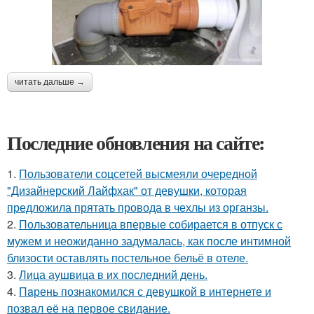
читать дальше →
Последние обновления на сайте:
1.
Пользователи соцсетей высмеяли очередной
"Дизайнерский Лайфхак" от девушки, которая
предложила прятать провода в чехлы из органзы.
2.
Пользовательница впервые собирается в отпуск с
мужем и неожиданно задумалась, как после интимной
близости оставлять постельное бельё в отеле.
3.
Лица аушвица в их последний день.
4.
Пaрень познакомился с девушкой в интернете и
позвал её на первое свидание.