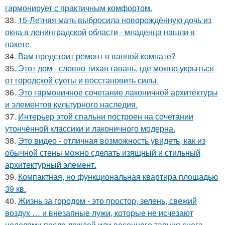
гармонирует с практичным комфортом.
33.
15-Летняя мать выбросила новорождённую дочь из
окна в ленинградской области - младенца нашли в
пакете.
34.
Вам предстоит ремонт в ванной комнате?
35.
Этот дом - словно тихая гавань, где можно укрыться
от городской суеты и восстановить силы.
36.
Это гармоничное сочетание лаконичной архитектуры
и элементов культурного наследия.
37.
Интерьер этой спальни построен на сочетании
утончённой классики и лаконичного модерна.
38.
Это видео - отличная возможность увидеть, как из
обычной стены можно сделать изящный и стильный
архитектурный элемент.
39.
Компактная, но функциональная квартира площадью
39 кв.
40.
Жизнь за городом - это простор, зелень, свежий
воздух … и внезапные лужи, которые не исчезают
неделями после дождей или весеннего таяния снега.