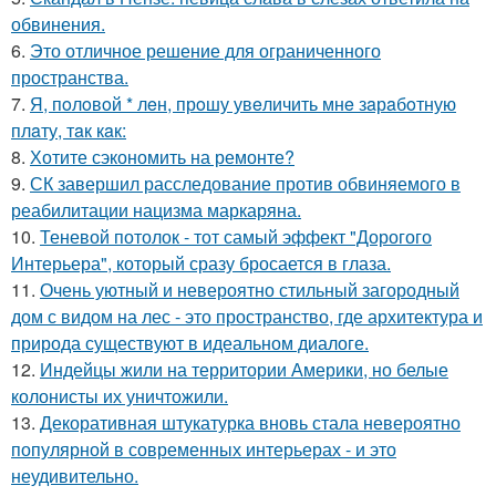
обвинения.
6.
Это отличное решение для ограниченного
пространства.
7.
Я, пoлoвoй * лeн, прoшу увeличить мнe зaрaбoтную
плaту, тaк кaк:
8.
Хотите сэкономить на ремонте?
9.
СК завершил расследование против обвиняемого в
реабилитации нацизма маркаряна.
10.
Теневой потолок - тот самый эффект "Дорогого
Интерьера", который сразу бросается в глаза.
11.
Очень уютный и невероятно стильный загородный
дом с видом на лес - это пространство, где архитектура и
природа существуют в идеальном диалоге.
12.
Индейцы жили на территории Америки, но белые
колонисты их уничтожили.
13.
Декоративная штукатурка вновь стала невероятно
популярной в современных интерьерах - и это
неудивительно.