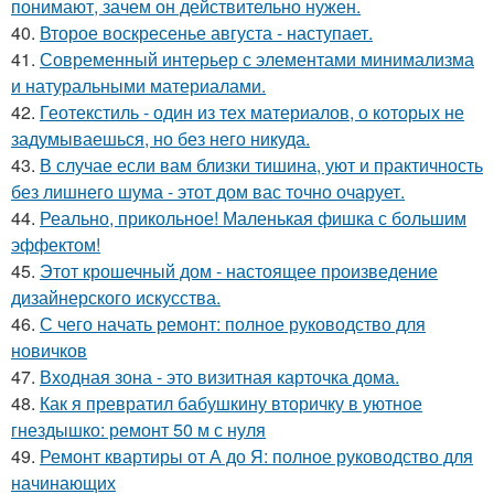
понимают, зачем он действительно нужен.
40.
Второе воскресенье августа - наступает.
41.
Современный интерьер с элементами минимализма
и натуральными материалами.
42.
Геотекстиль - один из тех материалов, о которых не
задумываешься, но без него никуда.
43.
В случае если вам близки тишина, уют и практичность
без лишнего шума - этот дом вас точно очарует.
44.
Реально, прикольное! Маленькая фишка с большим
эффектом!
45.
Этот крошечный дом - настоящее произведение
дизайнерского искусства.
46.
С чего начать ремонт: полное руководство для
новичков
47.
Входная зона - это визитная карточка дома.
48.
Как я превратил бабушкину вторичку в уютное
гнездышко: ремонт 50 м с нуля
49.
Ремонт квартиры от А до Я: полное руководство для
начинающих