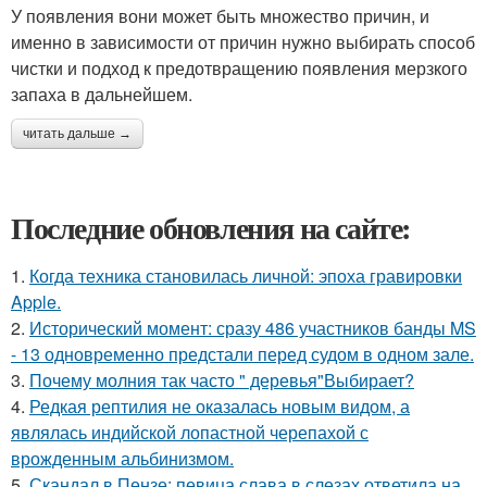
У появления вони может быть множество причин, и
именно в зависимости от причин нужно выбирать способ
чистки и подход к предотвращению появления мерзкого
запаха в дальнейшем.
читать дальше →
Последние обновления на сайте:
1.
Когда техника становилась личной: эпоха гравировки
Apple.
2.
Исторический момент: сразу 486 участников банды MS
- 13 одновременно предстали перед судом в одном зале.
3.
Почему молния так часто " деревья"Выбирает?
4.
Редкая рептилия не оказалась новым видом, а
являлась индийской лопастной черепахой с
врожденным альбинизмом.
5.
Скандал в Пензе: певица слава в слезах ответила на