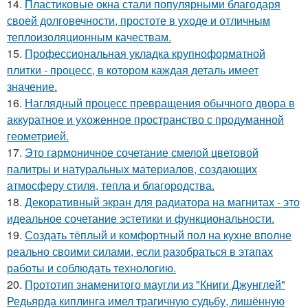
14.
Пластиковые окна стали популярными благодаря
своей долговечности, простоте в уходе и отличным
теплоизоляционным качествам.
15.
Профессиональная укладка крупноформатной
плитки - процесс, в котором каждая деталь имеет
значение.
16.
Наглядный процесс превращения обычного двора в
аккуратное и ухоженное пространство с продуманной
геометрией.
17.
Это гармоничное сочетание смелой цветовой
палитры и натуральных материалов, создающих
атмосферу стиля, тепла и благородства.
18.
Декоративный экран для радиатора на магнитах - это
идеальное сочетание эстетики и функциональности.
19.
Создать тёплый и комфортный пол на кухне вполне
реально своими силами, если разобраться в этапах
работы и соблюдать технологию.
20.
Прототип знаменитого маугли из "Книги Джунглей"
Редьярда киплинга имел трагичную судьбу, лишённую