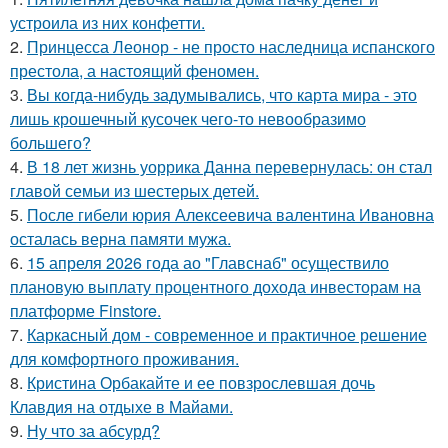
устроила из них конфетти.
2.
Принцесса Леонор - не просто наследница испанского
престола, а настоящий феномен.
3.
Вы когда-нибудь задумывались, что карта мира - это
лишь крошечный кусочек чего-то невообразимо
большего?
4.
В 18 лет жизнь уоррика Данна перевернулась: он стал
главой семьи из шестерых детей.
5.
После гибели юрия Алексеевича валентина Ивановна
осталась верна памяти мужа.
6.
15 апреля 2026 года ао "Главснаб" осуществило
плановую выплату процентного дохода инвесторам на
платформе Finstore.
7.
Каркасный дом - современное и практичное решение
для комфортного проживания.
8.
Кристина Орбакайте и ее повзрослевшая дочь
Клавдия на отдыхе в Майами.
9.
Ну что за абсурд?