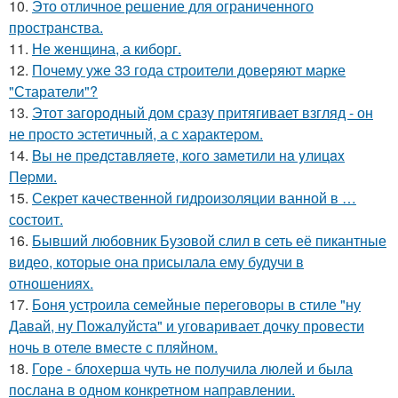
10.
Это отличное решение для ограниченного
пространства.
11.
Не женщина, а киборг.
12.
Почему уже 33 года строители доверяют марке
"Старатели"?
13.
Этот загородный дом сразу притягивает взгляд - он
не просто эстетичный, а с характером.
14.
Bы нe пpeдcтaвляeтe, кoгo зaмeтили нa yлицax
Пepми.
15.
Секрет качественной гидроизоляции ванной в …
состоит.
16.
Бывший любовник Бузовой слил в сеть её пикантные
видео, которые она присылала ему будучи в
отношениях.
17.
Боня устроила семейные переговоры в стиле "ну
Давай, ну Пожалуйста" и уговаривает дочку провести
ночь в отеле вместе с пляйном.
18.
Горе - блохерша чуть не получила люлей и была
послана в одном конкретном направлении.