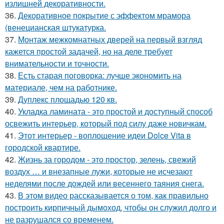
излишней декоративности.
36.
Декоративное покрытие с эффектом мрамора
(венецианская штукатурка.
37.
Монтаж межкомнатных дверей на первый взгляд
кажется простой задачей, но на деле требует
внимательности и точности.
38.
Есть старая поговорка: лучше экономить на
материале, чем на работнике.
39.
Дуплекс площадью 120 кв.
40.
Укладка ламината - это простой и доступный способ
освежить интерьер, который под силу даже новичкам.
41.
Этот интерьер - воплощение идеи Dolce Vita в
городской квартире.
42.
Жизнь за городом - это простор, зелень, свежий
воздух … и внезапные лужи, которые не исчезают
неделями после дождей или весеннего таяния снега.
43.
В этом видео рассказывается о том, как правильно
построить кирпичный дымоход, чтобы он служил долго и
не разрушался со временем.