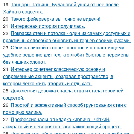
19.
Танцоры Татьяны Булановой ушли от неё после
Хайпа в соцсетях.
20.
Такого фейерверка вы точно не видели!
21.
Интересная история получилась.
22.
Покраска стен и потолка - один из самых доступных и
практичных способов обновить интерьер своими руками.
23.
Обои на липкой основе - простое и по-настоящему
удобное решение для тех, кто любит быстрые перемены
без лишних хлопот.
24.
Интерьер сочетает классическую основу и
современные акценты, создавая пространство, в
котором легко жить, творить и отдыхать.
25.
Двухлетняя девочка спасла отца и стала героиней
соцсетей.
26.
Простой и эффективный способ грунтования стен с
помощью валика.
27.
Профессиональная кладка кирпича - чёткий,
аккуратный и невероятно завораживающий процесс.
28.
Девушки спокойно сидели в маке, жевали свои булки,