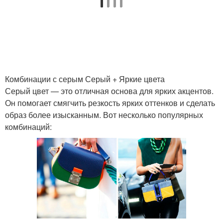
Мягкие оттенки
Бежевые детали
Комбинации с серым Серый + Яркие цвета
Серый цвет — это отличная основа для ярких акцентов.
Наряды с бежевым
Цветы с яркими
Он помогает смягчить резкость ярких оттенков и сделать
цветом
оттенками
образ более изысканным. Вот несколько популярных
комбинаций: