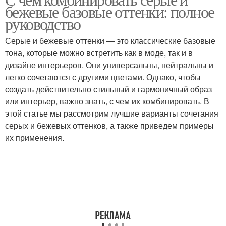
Природные оттенки
Акварельные оттенки
бежевые базовые оттенки: полное
руководство
Серые и бежевые оттенки — это классические базовые
Оттенки для разных
тона, которые можно встретить как в моде, так и в
Бежевые цветы
сезонов
дизайне интерьеров. Они универсальны, нейтральны и
легко сочетаются с другими цветами. Однако, чтобы
создать действительно стильный и гармоничный образ
или интерьер, важно знать, с чем их комбинировать. В
Оттенки в интерьере
Бежевые брюки
этой статье мы рассмотрим лучшие варианты сочетания
серых и бежевых оттенков, а также приведем примеры
их применения.
Цветы с пастельными
Бежевые платья
оттенками
Бежевые наряды
Нейтральные оттенки