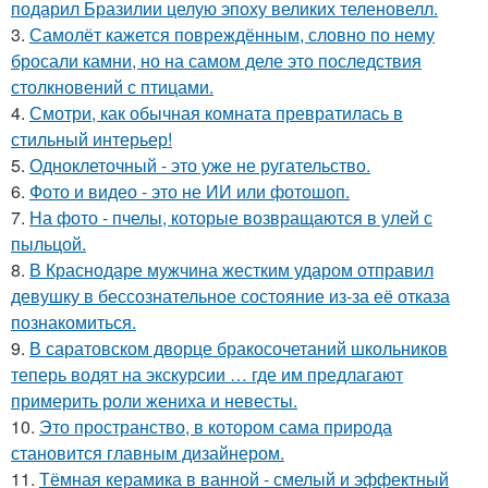
подарил Бразилии целую эпоху великих теленовелл.
3.
Самолёт кажется повреждённым, словно по нему
бросали камни, но на самом деле это последствия
столкновений с птицами.
4.
Смотри, как обычная комната превратилась в
стильный интерьер!
5.
Одноклеточный - это уже не ругательство.
6.
Фото и видео - это не ИИ или фотошоп.
7.
На фото - пчелы, которые возвращаются в улей с
пыльцой.
8.
В Краснодаре мужчина жестким ударом отправил
девушку в бессознательное состояние из-за её отказа
познакомиться.
9.
В саратовском дворце бракосочетаний школьников
теперь водят на экскурсии … где им предлагают
примерить роли жениха и невесты.
10.
Это пространство, в котором сама природа
становится главным дизайнером.
11.
Тёмная керамика в ванной - смелый и эффектный