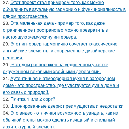
27.
Этот проект стал примером того, как можно
объединить визуальную гармонию и функциональность в
одном пространстве.
28.
Эта маленькая дача - пример того, как даже
ограниченное пространство можно превратить в
настоящую жемчужину интерьера.
29.
Этот интерьер гармонично сочетает классические
английские элементы и современные дизайнерские
решения.
30.
Этот дом расположен на уединённом участке,
окружённом вековыми хвойными деревьями.
31.
Аутентичная и атмосферная кухня в загородном
доме - это пространство, где чувствуется душа дома и
его связь с природой.
32.
Плитка 1 или 2 сорт?
33.
Шпонированные двери: преимущества и недостатки
34.
Это видео - отличная возможность увидеть, как из
обычной стены можно сделать изящный и стильный
архитектурный элемент.