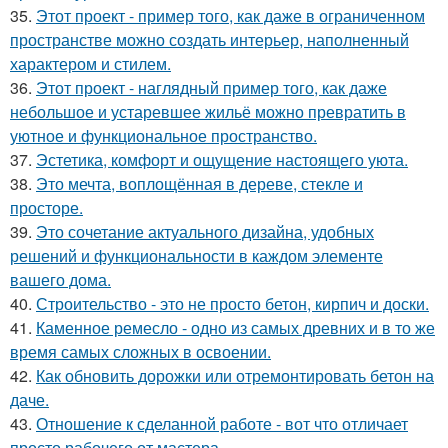
35.
Этот проект - пример того, как даже в ограниченном
пространстве можно создать интерьер, наполненный
характером и стилем.
36.
Этот проект - наглядный пример того, как даже
небольшое и устаревшее жильё можно превратить в
уютное и функциональное пространство.
37.
Эстетика, комфорт и ощущение настоящего уюта.
38.
Это мечта, воплощённая в дереве, стекле и
просторе.
39.
Это сочетание актуального дизайна, удобных
решений и функциональности в каждом элементе
вашего дома.
40.
Строительство - это не просто бетон, кирпич и доски.
41.
Каменное ремесло - одно из самых древних и в то же
время самых сложных в освоении.
42.
Как обновить дорожки или отремонтировать бетон на
даче.
43.
Отношение к сделанной работе - вот что отличает
просто рабочего от мастера.