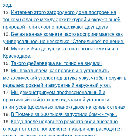
ход.
12.
Интерьер этого загородного дома построен на
тонком балансе между архитектурой и окружающей
природой - они словно продолжают друг друга.
13.
Белая ванная комната часто воспринимается как
универсальное, но несколько "Стерильное" решение.
14.
Мужик избил девушку за отказ познакомиться в
Краснодаре.
15.
Такого фейерверка вы точно не видели!
16.
Мы показываем, как правильно установить
металлический уголок под штукатурку, чтобы получить
идеально ровный и аккуратный наружный угол.
17.
Мы демонстрируем профессиональный и
практичный лайфхак для идеальной установки
плинтусов (цокольных планок) даже на кривых стенах.
18.
В Тюмени за 200 тысяч запустили бомж - туры.
19.
Когда после недавнего ремонта обои внезапно
отходят от стен, появляются пузыри или расходятся
стыки, кажется, что вся работа насмарку.