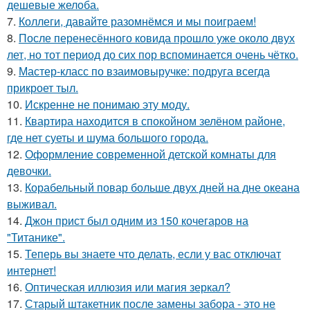
дешевые желоба.
7.
Коллеги, давайте разомнёмся и мы поиграем!
8.
После перенесённого ковида прошло уже около двух
лет, но тот период до сих пор вспоминается очень чётко.
9.
Мастер-класс по взаимовыручке: подруга всегда
прикроет тыл.
10.
Искренне не понимаю эту моду.
11.
Квартира находится в спокойном зелёном районе,
где нет суеты и шума большого города.
12.
Оформление современной детской комнаты для
девочки.
13.
Корабельный повар больше двух дней на дне океана
выживал.
14.
Джон прист был одним из 150 кочегаров на
"Титанике".
15.
Теперь вы знаете что делать, если у вас отключат
интернет!
16.
Оптическая иллюзия или магия зеркал?
17.
Старый штакетник после замены забора - это не