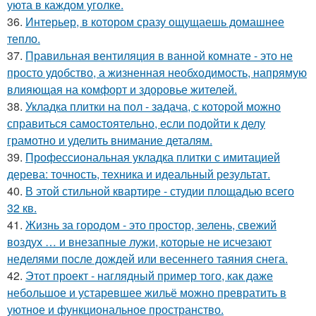
уюта в каждом уголке.
36.
Интерьер, в котором сразу ощущаешь домашнее
тепло.
37.
Правильная вентиляция в ванной комнате - это не
просто удобство, а жизненная необходимость, напрямую
влияющая на комфорт и здоровье жителей.
38.
Укладка плитки на пол - задача, с которой можно
справиться самостоятельно, если подойти к делу
грамотно и уделить внимание деталям.
39.
Профессиональная укладка плитки с имитацией
дерева: точность, техника и идеальный результат.
40.
В этой стильной квартире - студии площадью всего
32 кв.
41.
Жизнь за городом - это простор, зелень, свежий
воздух … и внезапные лужи, которые не исчезают
неделями после дождей или весеннего таяния снега.
42.
Этот проект - наглядный пример того, как даже
небольшое и устаревшее жильё можно превратить в
уютное и функциональное пространство.