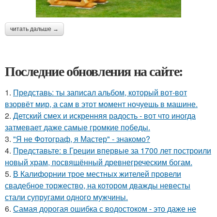
читать дальше →
Последние обновления на сайте:
1.
Представь: ты записал альбом, который вот-вот
взорвёт мир, а сам в этот момент ночуешь в машине.
2.
Детский смех и искренняя радость - вот что иногда
затмевает даже самые громкие победы.
3.
"Я не Фотограф, я Мастер" - знакомо?
4.
Представьте: в Греции впервые за 1700 лет построили
новый храм, посвящённый древнегреческим богам.
5.
В Калифорнии трое местных жителей провели
свадебное торжество, на котором дважды невесты
стали супругами одного мужчины.
6.
Самая дорогая ошибка с водостоком - это даже не