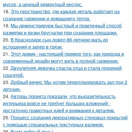
мусор, а ценный ремонтный ресурс.
18.
Это пространство, где каждая деталь работает на
создание гармонии и домашнего тепла.
19.
Мы демонстрируем быстрый и практичный способ
разметки и резки брусчатки при создании площадки.
20.
В Краснодаре сын довёл 88-летнюю мать до
истощения и запер в грязи.
21.
Этот домик - настоящий пример того, как природа и
современный дизайн могут жить в полной гармонии.
22.
Двухлетняя девочка спасла отца и стала героиней
соцсетей.
23.
Добрый вечер. Мы хотим перепланировать зал под 2
детские.
24.
Авторы проекта показали, что выразительность
интерьера вовсе не требует больших вложений -
достаточно грамотных идей и внимания к деталям.
25.
Процесс создания декоративных стеновых покрытий
с помощью специальных текстурных валиков.
26.
Всем добрый день!