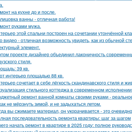
а.
монт на кухне до и после.
лицовка ванны - отличная работа!
монт руками мужа.
терьер этой спальни построен на сочетании утончённой кла
о видео - отличная возможность увидеть, как из обычной с
ектурный элемент.
этом проекте дизайнер объединил лаконичность современн
узского стиля.
ощадь: 39 кв.
от интерьер площадью 88 кв.
терьер сочетает в себе лёгкость скандинавского стиля и ж
зуализация стильного коттеджа в современном исполнении 
джетный ремонт ванной комнаты своими руками - реально
как не мёрзнуть зимой, и не задыхаться летом.
гда вы сжимаете материал, он укорачивается - это очевидно
лная последовательность ремонта квартиры: шаг за шагом
чего начать ремонт в квартире в 2025 году: полное руково