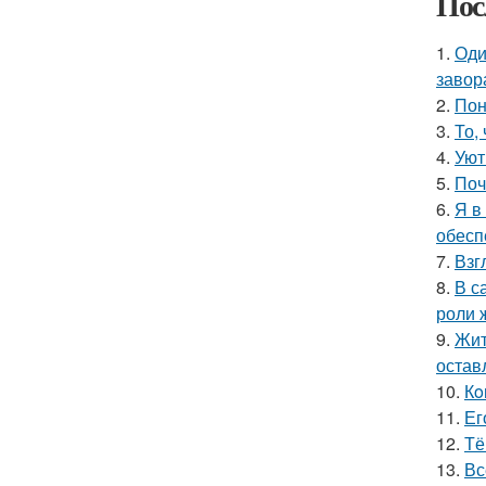
Пос
1.
Оди
завор
2.
Пон
3.
То,
4.
Уют
5.
Поч
6.
Я в
обесп
7.
Взг
8.
В с
роли 
9.
Жит
остав
10.
Кo
11.
Ег
12.
Тё
13.
Вс