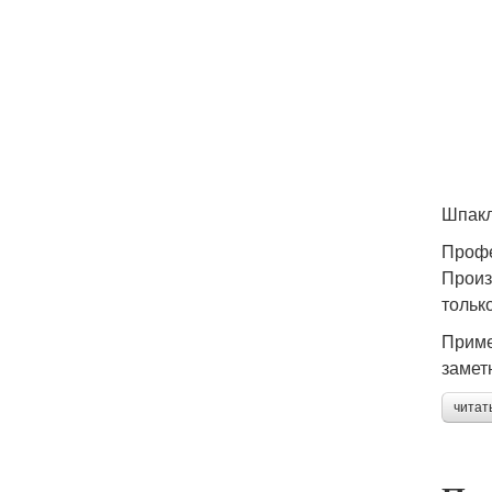
Шпакл
Профе
Произ
тольк
Приме
замет
читат