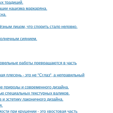
ых традиций.
ации нацизма маркаряна.
сна.
ёзным лицом, что спорить стало неловко.
солнечным сиянием.
кровельные работы превращаются в часть
ая плесень - это не "Сглаз", а неправильный
ие природы и современного дизайна.
ью специальных текстурных валиков.
 и эстетику лаконичного дизайна.
я.
ости при крушении - это хвостовая часть