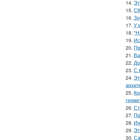
14.
Эт
15.
СК
16.
Зо
17.
У 
18.
"Н
19.
Ис
20.
Пр
21.
Ва
22.
До
23.
С 
24.
Эт
архит
25.
Ко
герме
26.
Ст
27.
Пр
28.
Ин
29.
Эт
30.
Са