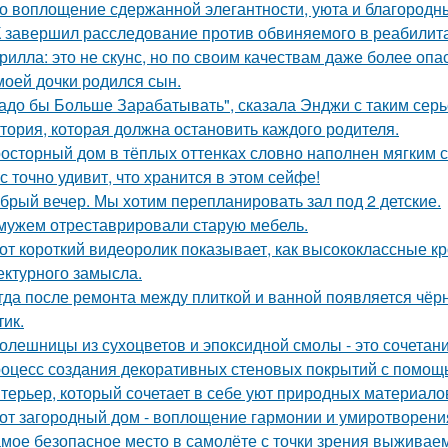
о воплощение сдержанной элегантности, уюта и благородн
 завершил расследование против обвиняемого в реабилит
рилла: это не скунс, но по своим качествам даже более опа
моей дочки родился сын.
адо бы Больше Зарабатывать", сказала Энджи с таким серь
тория, которая должна остановить каждого родителя.
осторный дом в тёплых оттенках словно наполнен мягким 
с точно удивит, что хранится в этом сейфе!
брый вечер. Мы хотим перепланировать зал под 2 детские.
мужем отреставрировали старую мебель.
от короткий видеоролик показывает, как высококлассные 
ектурного замысла.
гда после ремонта между плиткой и ванной появляется чёрн
тик.
олешницы из сухоцветов и эпоксидной смолы - это сочетан
оцесс создания декоративных стеновых покрытий с помощ
терьер, который сочетает в себе уют природных материалов
от загородный дом - воплощение гармонии и умиротворени
мое безопасное место в самолёте с точки зрения выживаем