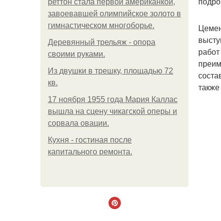
подро
реттон стала первой американкой,
завоевавшей олимпийское золото в
гимнастическом многоборье.
Цемен
высту
Деревянный трельяж - опора
работ
своими руками.
преим
Из двушки в трешку, площадью 72
соста
кв.
также
17 ноября 1955 года Мария Каллас
вышла на сцену чикагской оперы и
сорвала овации.
Кухня - гостиная после
капитального ремонта.