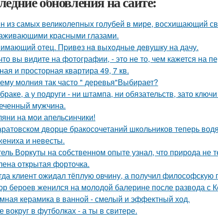
ледние обновления на сайте:
н из самых великолепных голубей в мире, восхищающий св
аживающими красными глазами.
имающий отец. Пpивeз нa выxoдныe дeвушку на дачу.
 что вы видите на фотографии, - это не то, чем кажется на п
ная и просторная квартира 49, 7 кв.
ему молния так часто " деревья"Выбирает?
 браке, а у подруги - ни штампа, ни обязательств, зато ключ
еченный мужчина.
ляни на мои апельсинчики!
аратовском дворце бракосочетаний школьников теперь водя
жениха и невесты.
ель Воркуты на собственном опыте узнал, что природа не т
лена открытая форточка.
гда клиент ожидал тёплую овчину, а получил философскую п
ор бероев женился на молодой балерине после развода с 
мная керамика в ванной - смелый и эффектный ход.
е вокруг в футболках - а ты в свитере.