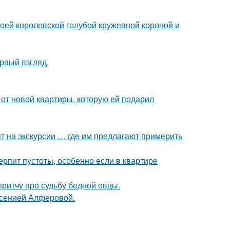
оей королевской голубой кружевной короной и
ервый взгляд.
и от новой квартиры, которую ей подарил
т на экскурсии … где им предлагают примерить
ерпит пустоты, особенно если в квартире
ритчу про судьбу бедной овцы.
Ксенией Алферовой.