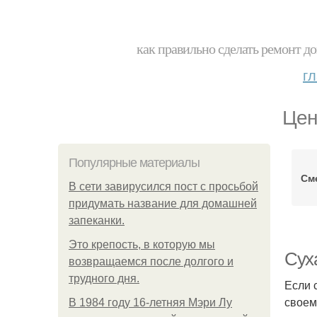
как правильно сделать ремонт до
г
Цен
Популярные материалы
См
В сети завирусился пост с просьбой
придумать название для домашней
запеканки.
Это крепость, в которую мы
Сух
возвращаемся после долгого и
трудного дня.
Если 
своем
В 1984 году 16-летняя Мэри Лу