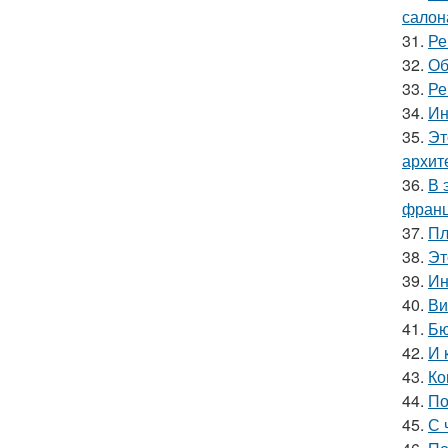
салон
31.
Ре
32.
Об
33.
Ре
34.
Ин
35.
Эт
архит
36.
В 
франц
37.
Пл
38.
Эт
39.
Ин
40.
Ви
41.
Бю
42.
И 
43.
Ко
44.
По
45.
С 